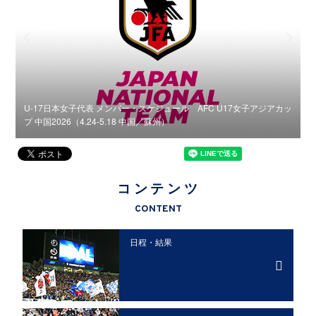
U-17日本女子代表 メンバー・スケジュール AFC U17女子アジアカッ
プ 中国2026（4.24-5.18 中国／蘇州）
組
コンテンツ
CONTENT
日程・結果