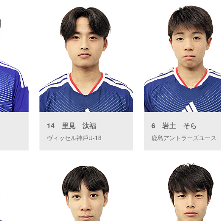
14 ⾥⾒ 汰福
6 岩土 そら
ヴィッセル神⼾U-18
鹿島アントラーズユース