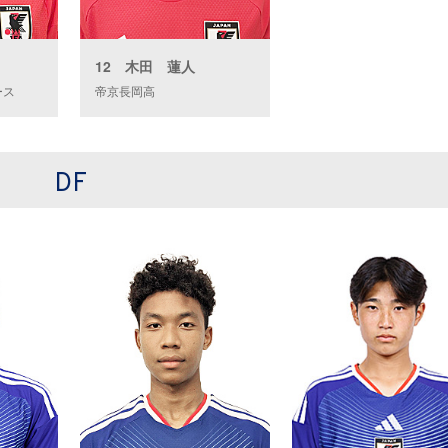
12 木田 蓮人
ース
帝京長岡高
DF