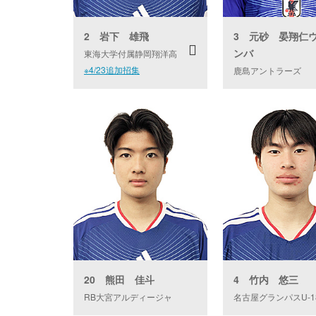
2 岩下 雄飛
3 元砂 晏翔仁
ンバ
東海大学付属静岡翔洋高
※4/23追加招集
鹿島アントラーズ
20 熊田 佳斗
4 竹内 悠三
RB大宮アルディージャ
名古屋グランパスU-1