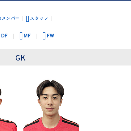
集メンバー
スタッフ
DF
MF
FW
GK