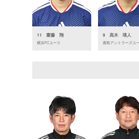
11 齋藤 翔
9 髙木 瑛人
横浜FCユース
鹿島アントラーズユ