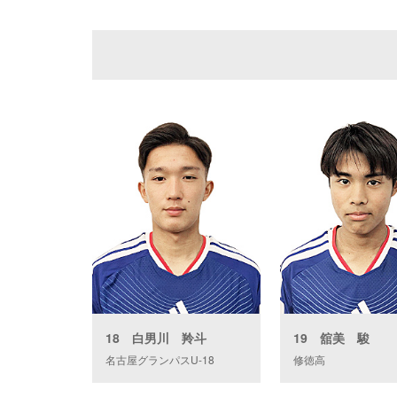
18 白男川 羚斗
19 舘美 駿
名古屋グランパスU-18
修徳高