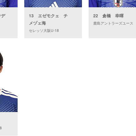
ウデ
13 エゼモクェ チ
22 倉橋 幸暉
メヅェ海
鹿島アントラーズユース
セレッソ大阪U-18
8