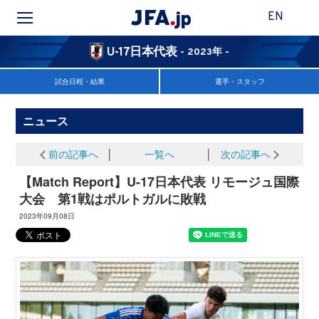
EN
U-17日本代表
- 2023年 -
試合日程・結果
選手・スタッフ
ニュース
前の記事へ
│
一覧へ
│
次の記事へ
【Match Report】U-17日本代表 リモージュ国際
大会 第1戦はポルトガルに敗戦
2023年09月08日