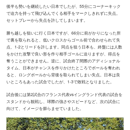
後半も勢いを継続したい日本でしたが、55分にコーナーキック
で迫力を持って飛び込んでくる相手をマークしきれずに失点。
セットプレーから失点を許してしまいます。
勝ち越しを狙いに行く日本ですが、66分に前がかりになった所
で裏を取られると、低いクロスからゴール前で合わせられて失
点、1-2とリードを許します。同点を狙う日本も、終盤には人数
をかけた攻撃で良い形を作り相手ゴールに迫りますが、得点を
奪うことができません。逆に、試合終了間際のアディショナル
タイム、日本がチャンスを作りかけたところでボールを奪われ
ると、ロングボールから背後を取られてしまい失点。日本は良
いところもあった試合でしたが、1-3で敗戦となりました。
試合後には第2試合のフランス代表vsイングランド代表の試合を
スタンドから観戦し、球際の強さやスピードなど、次の試合に
向けて、イメージを膨らませていました。