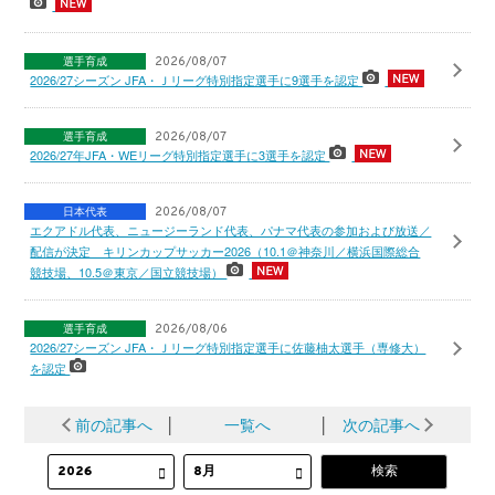
選手育成
2026/08/07
2026/27シーズン JFA・Ｊリーグ特別指定選手に9選手を認定
選手育成
2026/08/07
2026/27年JFA・WEリーグ特別指定選手に3選手を認定
日本代表
2026/08/07
エクアドル代表、ニュージーランド代表、パナマ代表の参加および放送／
配信が決定 キリンカップサッカー2026（10.1＠神奈川／横浜国際総合
競技場、10.5＠東京／国立競技場）
選手育成
2026/08/06
2026/27シーズン JFA・Ｊリーグ特別指定選手に佐藤柚太選手（専修大）
を認定
前の記事へ
│
一覧へ
│
次の記事へ