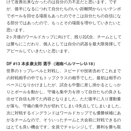
けて改善出来なかったのは自分の力不足だと思います。です
が、後半になるにつれて自分たちのいい距離間からいいテンポ
でボールを回せる場面もあったのでそこは自分たちの自信にな
る部分ではあったので、もっとその場面を増やしていきたいと
思います。
2ヶ月後のワールドカップに向けて、残り2試合、チームとして
は勝ちにこだわり、個人としては自分の武器を最大限発揮して
アピールしていきたいと思います。
DF #13 本多康太郎 選手（湘南ベルマーレU-18）
世界のトップレベルと対戦し、スピードや技術含めてこれまで
の対戦相手の中でもトップクラスの相手でした。最初は相手の
ペースになりかけましたが、試合も中盤に差し掛かるとしっか
りとボールを動かし、守備も集中力を持って自分たちの良さも
出せて自信も持てた内容となりました。ただ後半に入り運動量
が落ち、守備の集中力が切れてしまい3失点してしまいました。
次に対戦するイングランドはワールドカップでも優勝候補にあ
がるチームなので、そういったチームと大会前に対戦できるの
はとても良い機会です。全員でチャレンジして、勝利を勝ち取