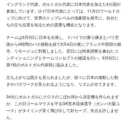
イングランド代表、ポルトガル代表に日本代表を加えた4カ国が
参加しています。U-17日本代表にとっては、11月のワールドカ
ップに向けて、世界のトップレベルの強豪国を相手に、自分た
ちの立ち位置を知るための貴重な機会となります。
チームは9月3日に日本を出発し、ドバイでの乗り継ぎとパリ空
港から6時間のバス移動を経て9月4日の夜にフランス中西部の都
市、リモージュに到着しました。翌日には時差調整を兼ねたコ
ンディショニングとチームコンセプトの確認を行い、9月6日に
第1戦のポルトガル代表戦に臨みました。
立ち上がりは固さも見られましたが、徐々に日本の連動した動
きやパスワークが見られるようになり、リズムが出てきます。
34分にポルトガルにクロスのこぼれ球から決定機を作られます
が、この日ゴールマウスを守るGK荒木琉偉選手（ガンバ大阪ユ
ース）がタイミング良く飛び出して好セーブ。失点を許しませ
ん。