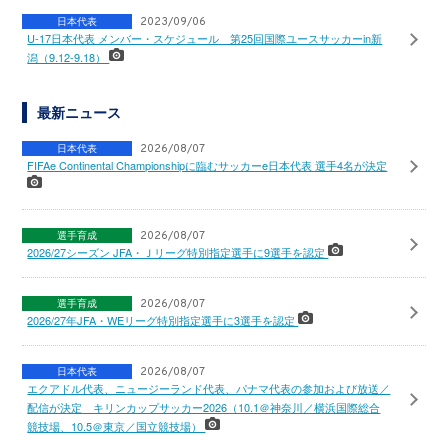
日本代表
2023/09/06
U-17日本代表 メンバー・スケジュール 第25回国際ユースサッカーin新
潟（9.12‐9.18）
最新ニュース
日本代表
2026/08/07
FIFAe Continental Championshipに臨むサッカーe日本代表 選手4名が決定
選手育成
2026/08/07
2026/27シーズン JFA・Ｊリーグ特別指定選手に9選手を認定
選手育成
2026/08/07
2026/27年JFA・WEリーグ特別指定選手に3選手を認定
日本代表
2026/08/07
エクアドル代表、ニュージーランド代表、パナマ代表の参加および放送／
配信が決定 キリンカップサッカー2026（10.1＠神奈川／横浜国際総合
競技場、10.5＠東京／国立競技場）