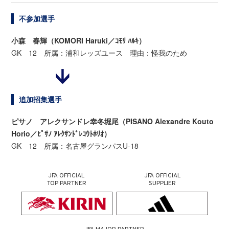
不参加選手
小森 春輝（KOMORI Haruki／ｺﾓﾘ ﾊﾙｷ）
GK 12 所属：浦和レッズユース 理由：怪我のため
追加招集選手
ピサノ アレクサンドレ幸冬堀尾（PISANO Alexandre Kouto
Horio／ﾋﾟｻﾉ ｱﾚｸｻﾝﾄﾞﾚｺｳﾄﾎﾘｵ）
GK 12 所属：名古屋グランパスU-18
JFA OFFICIAL
JFA OFFICIAL
TOP PARTNER
SUPPLIER