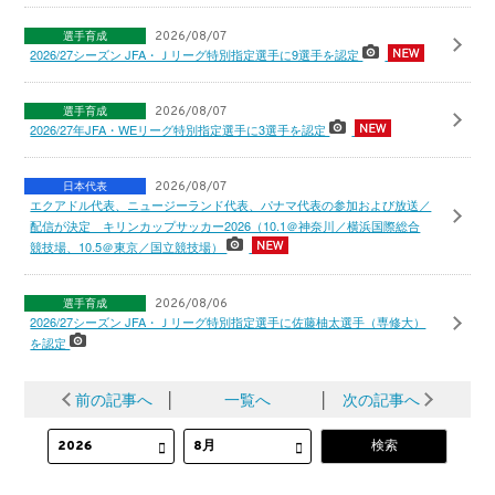
選手育成
2026/08/07
2026/27シーズン JFA・Ｊリーグ特別指定選手に9選手を認定
選手育成
2026/08/07
2026/27年JFA・WEリーグ特別指定選手に3選手を認定
日本代表
2026/08/07
エクアドル代表、ニュージーランド代表、パナマ代表の参加および放送／
配信が決定 キリンカップサッカー2026（10.1＠神奈川／横浜国際総合
競技場、10.5＠東京／国立競技場）
選手育成
2026/08/06
2026/27シーズン JFA・Ｊリーグ特別指定選手に佐藤柚太選手（専修大）
を認定
前の記事へ
│
一覧へ
│
次の記事へ