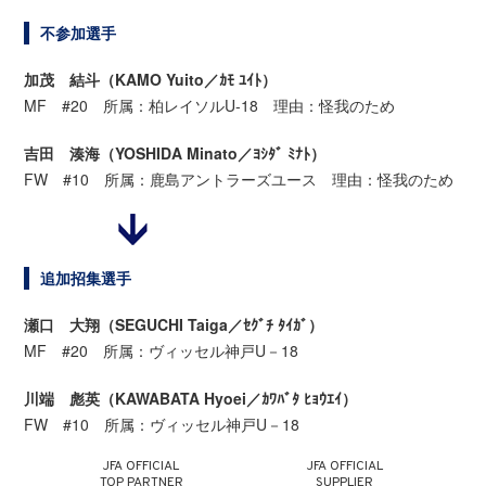
不参加選手
加茂 結斗（KAMO Yuito／ｶﾓ ﾕｲﾄ）
MF #20 所属：柏レイソルU-18 理由：怪我のため
吉田 湊海（YOSHIDA Minato／ﾖｼﾀﾞ ﾐﾅﾄ）
FW #10 所属：鹿島アントラーズユース 理由：怪我のため
追加招集選手
瀬口 大翔（SEGUCHI Taiga／ｾｸﾞﾁ ﾀｲｶﾞ）
MF #20 所属：ヴィッセル神戸U－18
川端 彪英（KAWABATA Hyoei／ｶﾜﾊﾞﾀ ﾋｮｳｴｲ）
FW #10 所属：ヴィッセル神戸U－18
JFA OFFICIAL
JFA OFFICIAL
TOP PARTNER
SUPPLIER