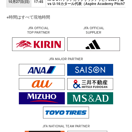
10月27日(日)
17:45
vs U-16カタール代表（Aspire Academy Pitch7）
※時間はすべて現地時間
JFA OFFICIAL
JFA OFFICIAL
TOP PARTNER
SUPPLIER
JFA MAJOR PARTNER
JFA NATIONAL TEAM PARTNER