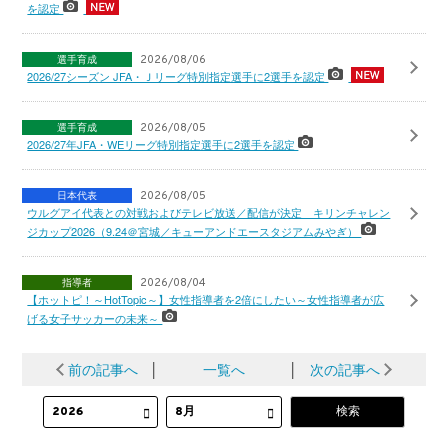
を認定
選手育成
2026/08/06
2026/27シーズン JFA・Ｊリーグ特別指定選手に2選手を認定
選手育成
2026/08/05
2026/27年JFA・WEリーグ特別指定選手に2選手を認定
日本代表
2026/08/05
ウルグアイ代表との対戦およびテレビ放送／配信が決定 キリンチャレン
ジカップ2026（9.24＠宮城／キューアンドエースタジアムみやぎ）
指導者
2026/08/04
【ホットピ！～HotTopic～】女性指導者を2倍にしたい～女性指導者が広
げる女子サッカーの未来～
前の記事へ
│
一覧へ
│
次の記事へ