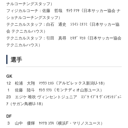
ナルコーチングスタッフ）
フィジカルコーチ：佐藤 哲哉 ｻﾄｳ ﾃﾂﾔ（日本サッカー協会 ナ
ショナルコーチングスタッフ）
テクニカルスタッフ：白石 通史 ｼﾗｲｼ ﾐﾁﾌﾐ（日本サッカー協
会 テクニカルハウス）
テクニカルスタッフ：引田 真尋 ﾋｷﾀﾞ ﾏﾋﾛ（日本サッカー協会
テクニカルハウス）
選手
GK
12 松浦 大翔 ﾏﾂｳﾗ ﾋﾛﾄ（アルビレックス新潟U-18）
1 佐藤 陸斗 ｻﾄｳ ﾘｸﾄ（モンテディオ山形ユース）
23 エジケ 唯吹 ヴィンセントジュニア ｴｼﾞｹ ｲﾌﾞｷ ｳﾞｨﾝｾﾝﾄｼﾞｭﾆ
ｱ（サガン鳥栖U-18）
DF
3 山中 優輝 ﾔﾏﾅｶ ﾕｳｷ（横浜F・マリノスユース）