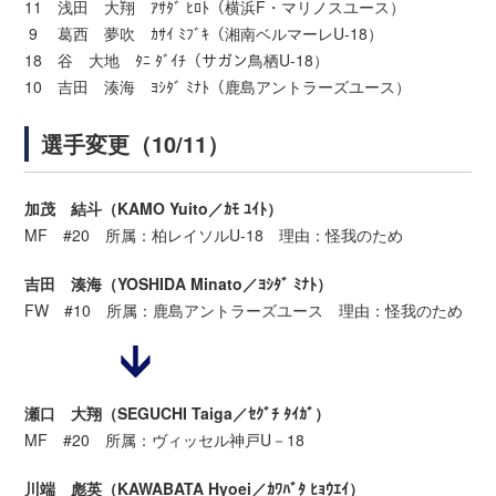
11 浅田 大翔 ｱｻﾀﾞ ﾋﾛﾄ（横浜F・マリノスユース）
9 葛西 夢吹 ｶｻｲ ﾐﾌﾞｷ（湘南ベルマーレU-18）
18 谷 大地 ﾀﾆ ﾀﾞｲﾁ（サガン鳥栖U-18）
10 吉田 湊海 ﾖｼﾀﾞ ﾐﾅﾄ（鹿島アントラーズユース）
選手変更（10/11）
加茂 結斗（KAMO Yuito／ｶﾓ ﾕｲﾄ）
MF #20 所属：柏レイソルU-18 理由：怪我のため
吉田 湊海（YOSHIDA Minato／ﾖｼﾀﾞ ﾐﾅﾄ）
FW #10 所属：鹿島アントラーズユース 理由：怪我のため
瀬口 大翔（SEGUCHI Taiga／ｾｸﾞﾁ ﾀｲｶﾞ）
MF #20 所属：ヴィッセル神戸U－18
川端 彪英（KAWABATA Hyoei／ｶﾜﾊﾞﾀ ﾋｮｳｴｲ）