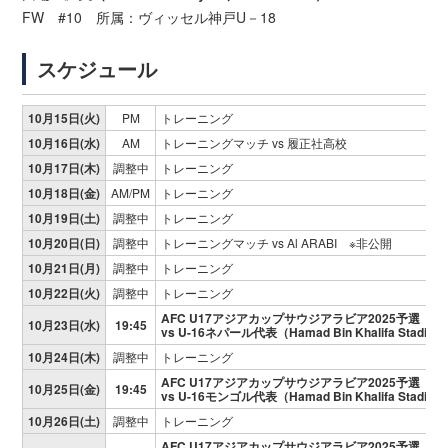
FW #10 所属：ヴィッセル神戸U－18
スケジュール
10月15日(火)
PM
トレーニング
10月16日(水)
AM
トレーニングマッチ vs 履正社高校
10月17日(木)
調整中
トレーニング
10月18日(金)
AM/PM
トレーニング
10月19日(土)
調整中
トレーニング
10月20日(日)
調整中
トレーニングマッチ vs Al ARABI ※非公開
10月21日(月)
調整中
トレーニング
10月22日(火)
調整中
トレーニング
AFC U17アジアカップサウジアラビア2025予選 
10月23日(水)
19:45
vs U-16ネパール代表（Hamad Bin Khalifa Stadiu
10月24日(木)
調整中
トレーニング
AFC U17アジアカップサウジアラビア2025予選 
10月25日(金)
19:45
vs U-16モンゴル代表（Hamad Bin Khalifa Stadiu
10月26日(土)
調整中
トレーニング
AFC U17アジアカップサウジアラビア2025予選 