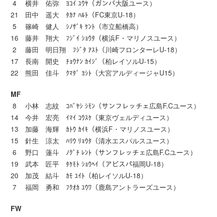
4 横井 佑弥 ﾖｺｲ ﾕｳﾔ（ガンバ大阪ユース）
21 田中 遥大 ﾀｶﾅ ﾊﾙﾄ（FC東京U-18）
5 篠崎 健人 ｼﾉｻﾞｷ ｹﾝﾄ（市立船橋高）
16 藤井 翔大 ﾌｼﾞｲ ｼｮｳﾀ（横浜F・マリノスユース）
2 藤田 明日翔 ﾌｼﾞﾀ ｱｽﾄ（川崎フロンターレU-18）
17 長南 開史 ﾁｮｳﾅﾝ ｶｲｼﾞ（柏レイソルU-15）
22 熊田 佳斗 ｸﾏﾀﾞ ﾖｼﾄ（大宮アルディージャU15）
MF
8 小林 志紋 ｺﾊﾞﾔｼ ｼﾓﾝ（サンフレッチェ広島F.Cユース）
14 今井 宏亮 ｲﾏｲ ｺｳｽｹ（東京ヴェルディユース）
13 加藤 海輝 ｶﾄｳ ｶｲｷ（横浜F・マリノスユース）
15 針生 涼太 ﾊﾘｳ ﾘｮｳﾀ（清水エスパルスユース）
6 野口 蓮斗 ﾉｸﾞﾁ ﾚﾝﾄ（サンフレッチェ広島F.Cユース）
19 武本 匠平 ﾀｹﾓﾄ ｼｮｳﾍｲ（アビスパ福岡U-18）
20 加茂 結斗 ｶﾓ ﾕｲﾄ（柏レイソルU-18）
7 福岡 勇和 ﾌｸｵｶ ﾕｳﾜ（鹿島アントラーズユース）
FW