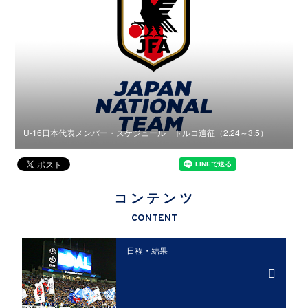
U-16日本代表メンバー・スケジュール トルコ遠征（2.24～3.5）
U
コンテンツ
CONTENT
日程・結果