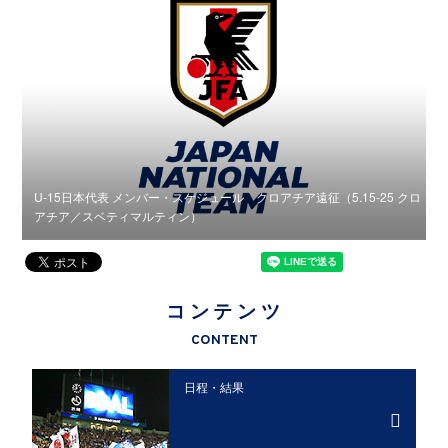
クロ
U-15日本代表 メンバー・スケジュール クロアチア遠征（5.15-25 クロ
U
アチア／スベティマルティン）
コンテンツ
CONTENT
日程・結果