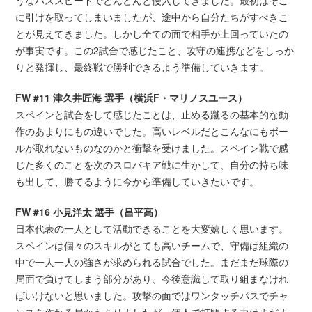
に引けを取ってしまいましたが、途中から自分たちがすべきこ
とが見えてきました。しかし全ての面で相手が上回っていたの
が事実です。この2試合で感じたこと、攻守の連携などをしっか
りと発揮し、最終戦で勝利できるよう準備していきます。
FW #11 津久井匠海 選手（横浜F・マリノスユース）
スペインと試合をして感じたことは、止める蹴るの基本的な動
作のあまりにもの違いでした。高いレベルだとこんなにもボー
ルが取れないものなのかと衝撃を受けました。スペイン戦で感
じた多くのことを次のスロバキア戦に生かして、自分の持ち味
も出して、勝てるように今から準備していきたいです。
FW #16 小見洋太 選手（昌平高）
日本代表の一人として活動できることを大変嬉しく思います。
スペインは個々のスキルがとても高いチームで、守備は組織の
中で一人一人の強さが求められる試合でした。まだまだ球際の
局面で負けてしまう部分があり、今後意識して取り組まなけれ
ばいけないと思いました。攻撃の面ではワンタッチパスでチャ
ンスを作れる局面もありましたが、個人で打開する力はまだま