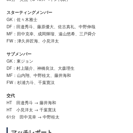
スターティングメンバー
GK：佐々木雅士
DF：田邉秀斗、藤原優大、佐古真礼、中野伸哉
MF：田中克幸、成岡輝瑠、遠山悠希、三戸舜介
FW：津久井匠海、小見洋太
サブメンバー
GK：東ジョン
DF：村上陽介、神橋良汰、大森理生
MF：山内翔、中野桂太、藤井海和
FW：杉浦力斗、千葉寛汰
交代
HT 田邉秀斗 → 藤井海和
HT 小見洋太 → 千葉寛汰
61分 田中克幸 → 中野桂太
マッチレポート