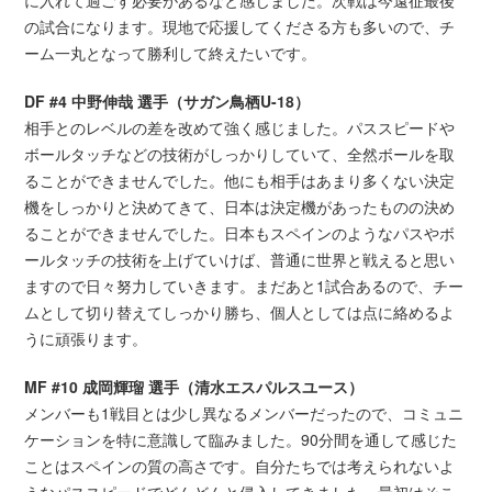
の試合になります。現地で応援してくださる方も多いので、チ
ーム一丸となって勝利して終えたいです。
DF #4 中野伸哉 選手（サガン鳥栖U-18）
相手とのレベルの差を改めて強く感じました。パススピードや
ボールタッチなどの技術がしっかりしていて、全然ボールを取
ることができませんでした。他にも相手はあまり多くない決定
機をしっかりと決めてきて、日本は決定機があったものの決め
ることができませんでした。日本もスペインのようなパスやボ
ールタッチの技術を上げていけば、普通に世界と戦えると思い
ますので日々努力していきます。まだあと1試合あるので、チー
ムとして切り替えてしっかり勝ち、個人としては点に絡めるよ
うに頑張ります。
MF #10 成岡輝瑠 選手（清水エスパルスユース）
メンバーも1戦目とは少し異なるメンバーだったので、コミュニ
ケーションを特に意識して臨みました。90分間を通して感じた
ことはスペインの質の高さです。自分たちでは考えられないよ
うなパススピードでどんどんと侵入してきました。最初はそこ