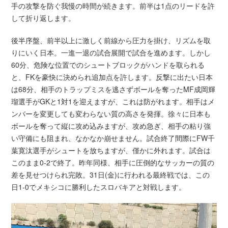
手の攻撃を防ぐ我慢の時間が続きます。前半は1点のリードを許
して折り返します。
後半序盤、前半以上に激しく前線から圧力を掛け、リズムを取
りにいく日本。一進一退の試合展開で試合を進めます。しかし
60分、危険な位置でのシュートブロックがハンドを取られる
と、FKを豪快に決められ追加点を許します。反撃に出たい日本
は68分、相手のトラップミスを逃さずボールを奪ったMF成岡輝
瑠選手がGKと1対1を迎えますが、これは防がれます。相手はメ
ンバーを変更しても変わらない質の高さを発揮。徐々に日本も
ボールを奪って縦に攻め込みますが、攻め急ぎ、相手の粘り強
い守備にも阻まれ、なかなか崩せません。試合終了間際にFW千
葉寛汰選手がシュートを放ちますが、僅かに外れます。試合は
このまま0-2で終了。昨年同様、相手に圧倒的なサッカーの質の
差を見せつけられ完敗。31日(金)に行われる最終戦では、この
日1-0でメキシコに勝利したスロバキアと対戦します。