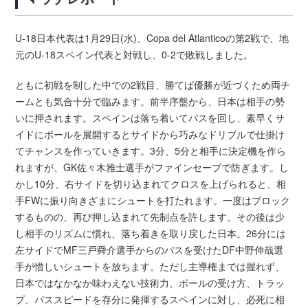
U-18日本代表は1月29日(水)、Copa del Atlanticoの第2戦で、地
元のU-18スペイン代表と対戦し、0-2で敗戦しました。
ともに初戦を制した中での2戦目、勝てば優勝が近づくため両チ
ームとも気合十分で臨みます。前半序盤から、日本は相手の勢
いに押されます。スペインは落ち着いてパスを回し、素早くサ
イドにボールを展開するとサイドから巧みなドリブルで仕掛け
てチャンスを作っていきます。3分、5分と相手に決定機を作ら
れますが、GK佐々木雅士選手がファインセーブで防ぎます。し
かし10分、右サイドを切り込まれてクロスを上げられると、相
手FWに振り向きざまにシュートを打たれます。一度はブロック
するものの、再び押し込まれて先制点を許します。その後は少
し相手のリズムに慣れ、落ち着きを取り戻した日本。26分には
左サイドでMF三戸舜介選手からのパスを受けたDF中野伸哉選
手が惜しいシュートを放ちます。ただし主導権までは握れず、
日本ではなかなか味わえない技術力、ボールの受け方、トラッ
プ、パススピードを存分に発揮するスペインに対し、必死に相