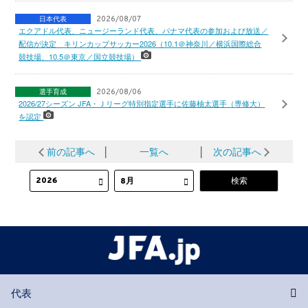
日本代表
2026/08/07
エクアドル代表、ニュージーランド代表、パナマ代表の参加および放送／
配信が決定 キリンカップサッカー2026（10.1＠神奈川／横浜国際総合
競技場、10.5＠東京／国立競技場）
選手育成
2026/08/06
2026/27シーズン JFA・Ｊリーグ特別指定選手に佐藤柚太選手（専修大）
を認定
前の記事へ
│
一覧へ
│
次の記事へ
代表