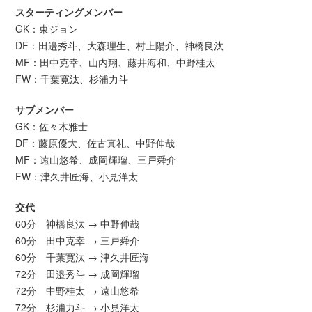
スターティングメンバー
GK：東ジョン
DF：田邉秀斗、大森理生、村上陽介、神橋良汰
MF：田中克幸、山内翔、藤井海和、中野桂太
FW：千葉寛汰、杉浦力斗
サブメンバー
GK：佐々木雅士
DF：藤原優大、佐古真礼、中野伸哉
MF：遠山悠希、成岡輝瑠、三戸舜介
FW：津久井匠海、小見洋太
交代
60分 神橋良汰 → 中野伸哉
60分 田中克幸 → 三戸舜介
60分 千葉寛汰 → 津久井匠海
72分 田邉秀斗 → 成岡輝瑠
72分 中野桂太 → 遠山悠希
72分 杉浦力斗 → 小見洋太