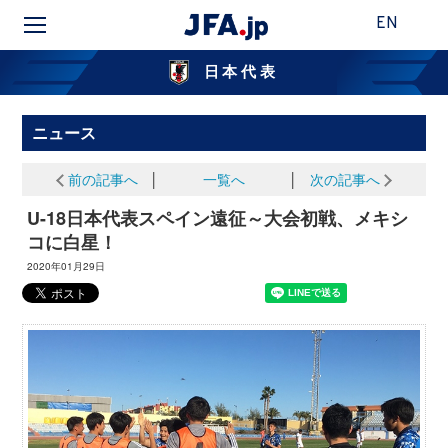
EN
日本代表
ニュース
前の記事へ
│
一覧へ
│
次の記事へ
U-18日本代表スペイン遠征～大会初戦、メキシ
コに白星！
2020年01月29日