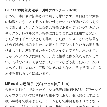
DF #18 神橋良汰 選手（川崎フロンターレU-18）
初めて日本代表に招集されて嬉しく思います。今日はこの大会
の初戦ということで勝って勢い付けたいという強い気持ちを持
って戦いました。さらに自分の特徴であるヘディングと左足の
キックを、レベルの高い相手に対してどれだけ通用するのか、
また左サイドバックとして得点、またはアシストという結果を
求めて試合に挑みました。結果としてアシストという結果も残
せましたし、左足で良いチャンスメイクもできたと思います。
しかしヘディングに関しては、先に相手に体を入れられてしま
い、的確なパスにできなかったシーンなどもあったので、次の
スペイン戦、スロバキア戦ではそのようなところを意識して、3
連勝を飾れるように戦います。
MF #6 山内翔 選手（ヴィッセル神戸U-18）
今日の対戦相手であったメキシコ代表は昨年FIFA U-17ワールド
カップブラジルで競り負けた相手でもあり、個人的には本当に
強い気持ちで挑みました。チームとして練習もあまりできない
中で苦しい試合になりましたが、勝利できたことは良かったで