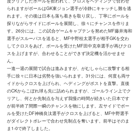
度クリアしたボールを拾われて、クロスをヘディングで合わせ
られますがボールはGK東ジョン選手が冷静にキャッチし難を逃
れます。その後は日本も落ち着きを取り戻し、丁寧にボールを
探りながらサイドにボールを展開し、徐々にチャンスを作りま
す。26分には、この試合ゲームキャプテンを努めたMF藤井海和
選手がスルーパスを送ると、MF中野桂太選手が相手GKを交わ
してクロスをあげ、ボールを受けたMF田中克幸選手が再びクロ
スを上げますが、合わせることができず決定機を活かせませ
ん。
一進一退の展開で試合は進みますが、がむしゃらに攻撃する相
手に徐々に日本は劣勢を強いられます。31分には、何度も両サ
イドからクロスを上げられ、ヘディングがポストを直撃。直後
のCKからこぼれ球も先に詰められますが、ゴールライン上でク
リアし、何とか先制点を与えず我慢の時間が続きいた日本です
が前半終了間際一瞬のチャンスを物にします。左サイドでボー
ルを受けたDF神橋良汰選手がクロスを上げると、MF中野選手
がダイレクトボレーで合わせ先制点を奪います。前半はそのま
ま1-0で終了しました。