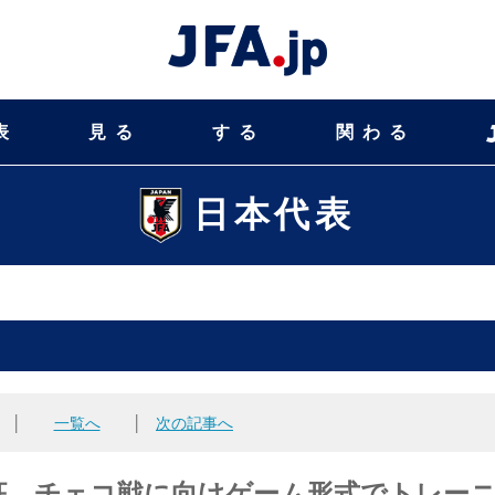
表
見る
する
関わる
日本代表
│
一覧へ
│
次の記事へ
征 チェコ戦に向けゲーム形式でトレー