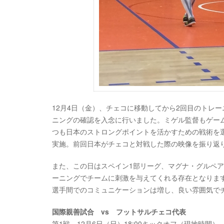
12月4日（金）、チェコに移動してから2回目のトレ
ニングの確認を入念に行いました。ミゲル監督もゲー
つも日本のストロングポイントを活かすための戦術を
実施。前回日本がチェコと対戦した際の映像を振り返
また、この日はスペイン1部リーグ、マグナ・グルペ
ーニングでチームに刺激を与えてくれる存在となりま
選手間でのコミュニケーションは増し、良い雰囲気で
国際親善試合 vs フットサルチェコ代表
第1戦 12月6日（日）18:00キックオフ（現地時間）