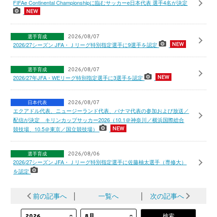
FIFAe Continental Championshipに臨むサッカーe日本代表 選手4名が決定
選手育成
2026/08/07
2026/27シーズン JFA・Ｊリーグ特別指定選手に9選手を認定
選手育成
2026/08/07
2026/27年JFA・WEリーグ特別指定選手に3選手を認定
日本代表
2026/08/07
エクアドル代表、ニュージーランド代表、パナマ代表の参加および放送／
配信が決定 キリンカップサッカー2026（10.1＠神奈川／横浜国際総合
競技場、10.5＠東京／国立競技場）
選手育成
2026/08/06
2026/27シーズン JFA・Ｊリーグ特別指定選手に佐藤柚太選手（専修大）
を認定
前の記事へ
│
一覧へ
│
次の記事へ