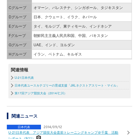
Cグループ
オマーン、パレスチナ、シンガポール、タジキスタン
Dグループ
日本、クウェート、イラク、ネパール
Eグループ
タイ、モルジブ、東ティモール、インドネシア
Fグループ
朝鮮民主主義人民共和国、中国、パキスタン
Gグループ
UAE、インド、ヨルダン
Hグループ
イラン、ベトナム、キルギス
関連情報
U-21日本代表
日本代表ユースカテゴリーの育成支援「JALネクストアスリート・マイル」
第17回アジア競技大会（2014/仁川）
関連ニュース
日本代表
2014/09/12
U-21日本代表 アジア競技大会直前トレーニングキャンプ＠千葉 活動
レポート（9/11）