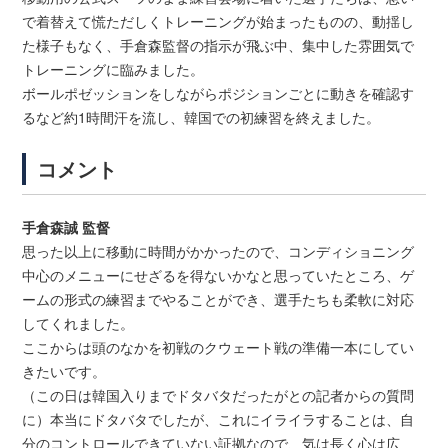
で着替えて慌ただしくトレーニングが始まったものの、動揺し
た様子もなく、手倉森監督の指示が飛ぶ中、集中した雰囲気で
トレーニングに臨みました。
ボールポゼッションをしながらポジションごとに動きを確認す
るなど約1時間汗を流し、韓国での初練習を終えました。
コメント
手倉森誠 監督
思った以上に移動に時間がかかったので、コンディショニング
中心のメニューにせざるを得ないかなと思っていたところ、ゲ
ームの形式の練習までやることができ、選手たちも柔軟に対応
してくれました。
ここからは頭のなかを初戦のクウェート戦の準備一本にしてい
きたいです。
（この日は韓国入りまでドタバタだったがとの記者からの質問
に）本当にドタバタでしたが、これにイライラすることは、自
分のコントロールできていない証拠なので、気は長く心は広