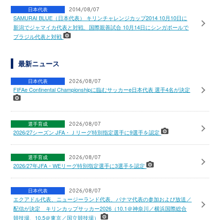
日本代表
2014/08/07
SAMURAI BLUE（日本代表） キリンチャレンジカップ2014 10月10日に
新潟でジャマイカ代表と対戦、国際親善試合 10月14日にシンガポールで
ブラジル代表と対戦
最新ニュース
日本代表
2026/08/07
FIFAe Continental Championshipに臨むサッカーe日本代表 選手4名が決定
選手育成
2026/08/07
2026/27シーズン JFA・Ｊリーグ特別指定選手に9選手を認定
選手育成
2026/08/07
2026/27年JFA・WEリーグ特別指定選手に3選手を認定
日本代表
2026/08/07
エクアドル代表、ニュージーランド代表、パナマ代表の参加および放送／
配信が決定 キリンカップサッカー2026（10.1＠神奈川／横浜国際総合
競技場、10.5＠東京／国立競技場）