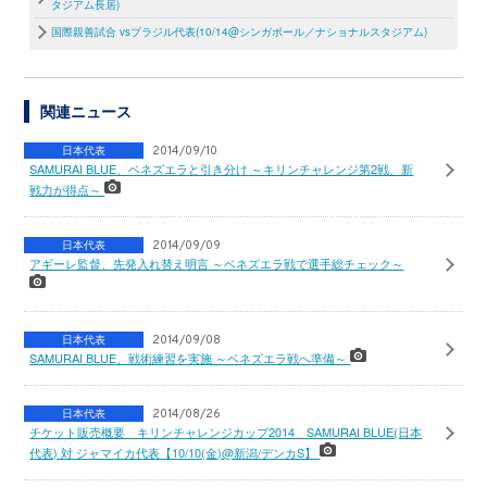
タジアム長居)
国際親善試合 vsブラジル代表(10/14@シンガポール／ナショナルスタジアム)
関連ニュース
日本代表
2014/09/10
SAMURAI BLUE、ベネズエラと引き分け ～キリンチャレンジ第2戦、新
戦力が得点～
日本代表
2014/09/09
アギーレ監督、先発入れ替え明言 ～ベネズエラ戦で選手総チェック～
日本代表
2014/09/08
SAMURAI BLUE、戦術練習を実施 ～ベネズエラ戦へ準備～
日本代表
2014/08/26
チケット販売概要 キリンチャレンジカップ2014 SAMURAI BLUE(日本
代表) 対 ジャマイカ代表【10/10(金)@新潟/デンカS】