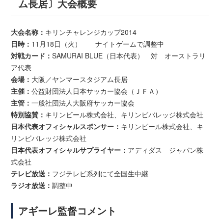
ム長居〕大会概要
大会名称：
キリンチャレンジカップ2014
日時：
11月18日（火） ナイトゲームで調整中
対戦カード：
SAMURAI BLUE（日本代表） 対 オーストラリ
ア代表
会場：
大阪／ヤンマースタジアム長居
主催：
公益財団法人日本サッカー協会（ＪＦＡ）
主管：
一般社団法人大阪府サッカー協会
特別協賛：
キリンビール株式会社、キリンビバレッジ株式会社
日本代表オフィシャルスポンサー：
キリンビール株式会社、キ
リンビバレッジ株式会社
日本代表オフィシャルサプライヤー：
アディダス ジャパン株
式会社
テレビ放送：
フジテレビ系列にて全国生中継
ラジオ放送：
調整中
アギーレ監督コメント