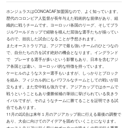
ホンジュラスはCONCACAF加盟国なので、よく知っています。
歴代のコロンビア人監督が長年与えた戦術的な規律があり、組
織的に戦うチームです。ヨーロッパ各国のリーグ、そしてブラ
ジルワールドカップで経験を積んだ屈強な選手たちが揃ってい
るので、拮抗した試合になることが予想されます。
またオーストラリアは、アジアで最も強いチームのひとつなの
で、自分たちの力を試す絶好の機会となります。イングランド
で プレーする選手が多いという影響もあり、日本を含むアジ
ア各国とは違い、ヨーロッパ的な特徴を持っています。
ケーヒルのようなスター選手もいますが、しっかりとブロック
を組み、フィジカル的にもパワフルなチームとしての戦いが目
立ちます。また空中戦も強力です。アジアカップではホームで
戦うということもあり優勝候補の筆頭に挙げられている良きラ
イバルですが、そのようなチームに勝てることを証明できる試
合でもあります。
11月の2試合は来年１月のアジアカップ前に行える最後の調整で
あり、大会に向けてのアイデアを固めていくことになります。
オーストラリアに行く前にサポーターの皆さんの前で行う重要