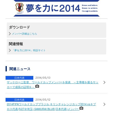
ダウンロード
メンバー詳細はこちら
関連情報
「夢を力に2014」特設サイト
関連ニュース
日本代表
2014/05/13
ザッケローニ監督、ワールドカップメンバーを発表 ～主導権を握るサッ
カーで成長の証明を～
日本代表
2014/05/12
2014FIFAワールドカップブラジル キリンチャレンジカップ2014 vsキプ
ロス代表(5/27＠埼玉) SAMURAI BLUE(日本代表)メンバー