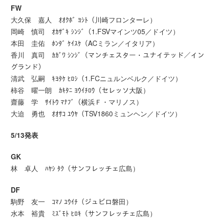
FW
大久保 嘉人 ｵｵｸﾎﾞ ﾖｼﾄ（川崎フロンターレ）
岡崎 慎司 ｵｶｻﾞｷ ｼﾝｼﾞ（1.FSVマインツ05／ドイツ）
本田 圭佑 ﾎﾝﾀﾞ ｹｲｽｹ（ACミラン／イタリア）
香川 真司 ｶｶﾞﾜ ｼﾝｼﾞ（マンチェスター・ユナイテッド／イン
グランド）
清武 弘嗣 ｷﾖﾀｹ ﾋﾛｼ（1.FCニュルンベルク／ドイツ）
柿谷 曜一朗 ｶｷﾀﾆ ﾖｳｲﾁﾛｳ（セレッソ大阪）
齋藤 学 ｻｲﾄｳ ﾏﾅﾌﾞ（横浜Ｆ・マリノス）
大迫 勇也 ｵｵｻｺ ﾕｳﾔ（TSV1860ミュンヘン／ドイツ）
5/13発表
GK
林 卓人 ﾊﾔｼ ﾀｸ（サンフレッチェ広島）
DF
駒野 友一 ｺﾏﾉ ﾕｳｲﾁ（ジュビロ磐田）
水本 裕貴 ﾐｽﾞﾓﾄ ﾋﾛｷ（サンフレッチェ広島）