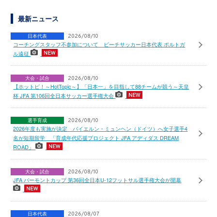
最新ニュース
日本代表
2026/08/10
コーチングスタッフ不参加について ビーチサッカー日本代表 ポルトガ
ル遠征
大会・試合
2026/08/10
【ホットピ！～HotTopic～】「日本一」を目指して88チームが競う～天皇
杯 JFA 第106回全日本サッカー選手権大会
選手育成
2026/08/10
2026年度も実施が決定 バイエルン・ミュンヘン（ドイツ）へ女子選手4
名が短期留学 「育成年代応援プロジェクト JFA アディダス DREAM
ROAD」
大会・試合
2026/08/10
JFA バーモントカップ 第36回全日本U-12フットサル選手権大会が開幕
日本代表
2026/08/07