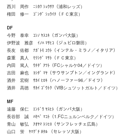
西川 周作 ﾆｼｶﾜ ｼｭｳｻｸ（浦和レッズ）
権田 修一 ｺﾞﾝﾀﾞ ｼｭｳｲﾁ（ＦＣ東京）
DF
今野 泰幸 ｺﾝﾉ ﾔｽﾕｷ（ガンバ大阪）
伊野波 雅彦 ｲﾉﾊ ﾏｻﾋｺ（ジュビロ磐田）
長友 佑都 ﾅｶﾞﾄﾓ ﾕｳﾄ（インテル・ミラノ／イタリア）
森重 真人 ﾓﾘｼｹﾞ ﾏｻﾄ（ＦＣ東京）
内田 篤人 ｳﾁﾀﾞ ｱﾂﾄ（FCシャルケ04／ドイツ）
吉田 麻也 ﾖｼﾀﾞ ﾏﾔ（サウサンプトン／イングランド）
酒井 宏樹 ｻｶｲ ﾋﾛｷ（ハノーファー96／ドイツ）
酒井 高徳 ｻｶｲ ｺﾞｳﾄｸ（VfBシュツットガルト／ドイツ）
MF
遠藤 保仁 ｴﾝﾄﾞｳ ﾔｽﾋﾄ（ガンバ大阪）
長谷部 誠 ﾊｾﾍﾞ ﾏｺﾄ（1.FCニュルンベルク／ドイツ）
青山 敏弘 ｱｵﾔﾏ ﾄｼﾋﾛ（サンフレッチェ広島）
山口 蛍 ﾔﾏｸﾞﾁ ﾎﾀﾙ （セレッソ大阪）