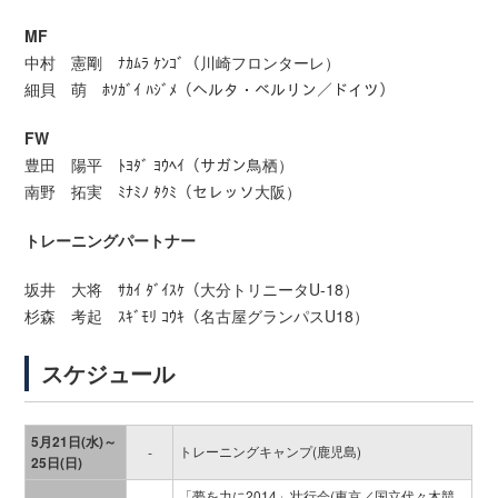
MF
中村 憲剛 ﾅｶﾑﾗ ｹﾝｺﾞ（川崎フロンターレ）
細貝 萌 ﾎｿｶﾞｲ ﾊｼﾞﾒ（ヘルタ・ベルリン／ドイツ）
FW
豊田 陽平 ﾄﾖﾀﾞ ﾖｳﾍｲ（サガン鳥栖）
南野 拓実 ﾐﾅﾐﾉ ﾀｸﾐ（セレッソ大阪）
トレーニングパートナー
坂井 大将 ｻｶｲ ﾀﾞｲｽｹ（大分トリニータU-18）
杉森 考起 ｽｷﾞﾓﾘ ｺｳｷ（名古屋グランパスU18）
スケジュール
5月21日(水)～
トレーニングキャンプ(鹿児島)
-
25日(日)
「夢を力に2014」壮行会(東京／国立代々木競