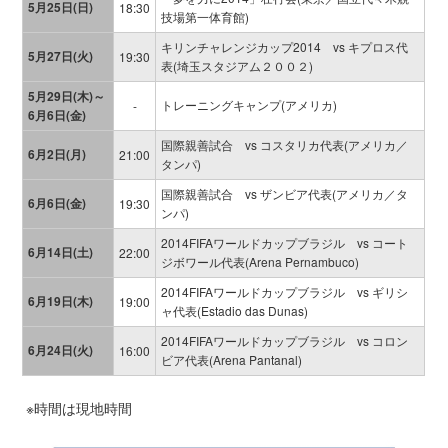
5月25日(日)
18:30
技場第一体育館)
キリンチャレンジカップ2014 vs キプロス代
5月27日(火)
19:30
表(埼玉スタジアム２００２)
5月29日(木)～
トレーニングキャンプ(アメリカ)
-
6月6日(金)
国際親善試合 vs コスタリカ代表(アメリカ／
6月2日(月)
21:00
タンパ)
国際親善試合 vs ザンビア代表(アメリカ／タ
6月6日(金)
19:30
ンパ)
2014FIFAワールドカップブラジル vs コート
6月14日(土)
22:00
ジボワール代表(Arena Pernambuco)
2014FIFAワールドカップブラジル vs ギリシ
6月19日(木)
19:00
ャ代表(Estadio das Dunas)
2014FIFAワールドカップブラジル vs コロン
6月24日(火)
16:00
ビア代表(Arena Pantanal)
※時間は現地時間