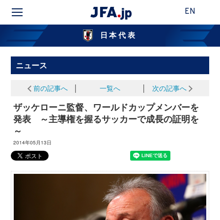
EN
日本代表
ニュース
前の記事へ
│
一覧へ
│
次の記事へ
ザッケローニ監督、ワールドカップメンバーを
発表 ～主導権を握るサッカーで成長の証明を
～
2014年05月13日