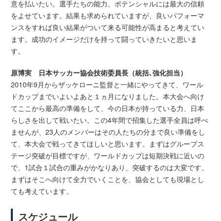
意を払いたい。選手たちの能力、ポテンシャルには最大の信頼
をよせています。結果も求められていますが、良いパフォーマ
ンスをすれば良い結果がついて来る可能性が高まると考えてい
ます。成功のイメージだけを持って闘っていきたいと思いま
す。
原博実 日本サッカー協会技術委員長（統括､強化担当）
2010年9月からザッケローニ監督と一緒にやってきて、ワール
ドカップまでいよいよあと１ヵ月になりました。本大会へ向け
てここから最高の準備をして、今の日本が持っている力、日本
らしさを出して戦いたい。この4年間で招集した選手全員は呼べ
ませんが、23人のメンバーはその人たちの分まで良い準備をし
て、本大会で戦ってきてほしいと思います。まずはグループス
テージ突破が目標ですが、ワールドカップは短期決戦に近いの
で、1試合１試合の重みがかなりあり、突破するのは大変です。
まずはそこへ向けて全力でいくことを、協会としても現場とし
ても考えています。
スケジュール