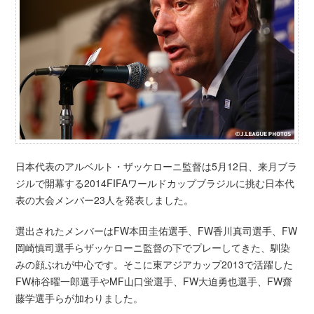
日本代表のアルベルト・ザッケローニ監督は5月12日、来月ブラ
ジルで開幕する2014FIFAワールドカップブラジルに挑む日本代
表の大会メンバー23人を発表しました。
選出されたメンバーはFW本田圭佑選手、FW香川真司選手、FW
岡崎慎司選手らザッケローニ監督の下でプレーしてきた、馴染
みの顔ぶれが中心です。そこに東アジアカップ2013で活躍した
FW柿谷曜一郎選手やMF山口蛍選手、FW大迫勇也選手、FW齋
藤学選手らが加わりました。