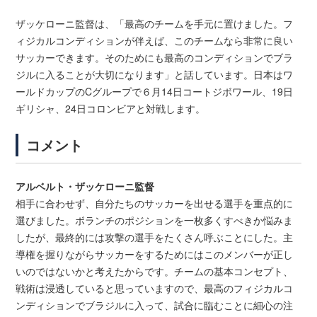
ザッケローニ監督は、「最高のチームを手元に置けました。フ
ィジカルコンディションが伴えば、このチームなら非常に良い
サッカーできます。そのためにも最高のコンディションでブラ
ジルに入ることが大切になります」と話しています。日本はワ
ールドカップのCグループで６月14日コートジボワール、19日
ギリシャ、24日コロンビアと対戦します。
コメント
アルベルト・ザッケローニ監督
相手に合わせず、自分たちのサッカーを出せる選手を重点的に
選びました。ボランチのポジションを一枚多くすべきか悩みま
したが、最終的には攻撃の選手をたくさん呼ぶことにした。主
導権を握りながらサッカーをするためにはこのメンバーが正し
いのではないかと考えたからです。チームの基本コンセプト、
戦術は浸透していると思っていますので、最高のフィジカルコ
ンディションでブラジルに入って、試合に臨むことに細心の注