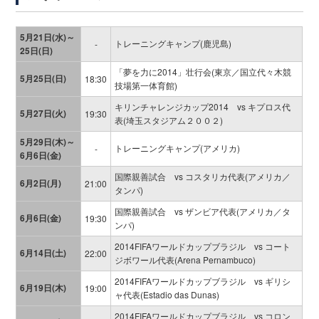
5月21日(水)～
トレーニングキャンプ(鹿児島)
-
25日(日)
「夢を力に2014」壮行会(東京／国立代々木競
5月25日(日)
18:30
技場第一体育館)
キリンチャレンジカップ2014 vs キプロス代
5月27日(火)
19:30
表(埼玉スタジアム２００２)
5月29日(木)～
トレーニングキャンプ(アメリカ)
-
6月6日(金)
国際親善試合 vs コスタリカ代表(アメリカ／
6月2日(月)
21:00
タンパ)
国際親善試合 vs ザンビア代表(アメリカ／タ
6月6日(金)
19:30
ンパ)
2014FIFAワールドカップブラジル vs コート
6月14日(土)
22:00
ジボワール代表(Arena Pernambuco)
2014FIFAワールドカップブラジル vs ギリシ
6月19日(木)
19:00
ャ代表(Estadio das Dunas)
2014FIFAワールドカップブラジル vs コロン