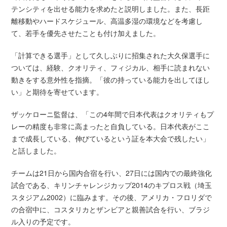
テンシティを出せる能力を求めたと説明しました。また、長距
離移動やハードスケジュール、高温多湿の環境などを考慮し
て、若手を優先させたことも付け加えました。
「計算できる選手」として久しぶりに招集された大久保選手に
ついては、経験、クオリティ、フィジカル、相手に読まれない
動きをする意外性を指摘。「彼の持っている能力を出してほし
い」と期待を寄せています。
ザッケローニ監督は、「この4年間で日本代表はクオリティもプ
レーの精度も非常に高まったと自負している。日本代表がここ
まで成長している、伸びているという証を本大会で残したい」
と話しました。
チームは21日から国内合宿を行い、27日には国内での最終強化
試合である、キリンチャレンジカップ2014のキプロス戦（埼玉
スタジアム2002）に臨みます。その後、アメリカ・フロリダで
の合宿中に、コスタリカとザンビアと親善試合を行い、ブラジ
ル入りの予定です。