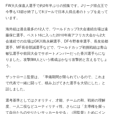
FW大久保嘉人選手で約2年半ぶりの招集です。Jリーグ得点王で
今季も13節が終了して8ゴールで日本人得点者のトップを走って
います。
海外組は過去最多の12人で、ワールドカップ3大会連続出場は遠
藤保仁選手。ベスト16に入った2010年南アフリカ大会から2大
会連続での出場はGK川島永嗣選手、DF今野泰幸選手、長友佑都
選手、MF長谷部誠選手などで、ワールドカップ初挑戦組は青山
敏弘選手や前回大会でサポートメンバーだった香川選手らにな
りました。攻撃陣8人という構成はかなり攻撃的と言えるでしょ
う。
ザッケローニ監督は、「準備期間が限られているので、これま
で代表で一緒に闘って、積み上げてきた選手を大切にした」と
話しました。
選考基準としてはクオリティ、才能、チームの和、戦術の理解
度、一人二役などユーティリティ性、さらには「主導権を握っ
て自分たちのやりたいサッカーをやる」（同監督）ためにイン