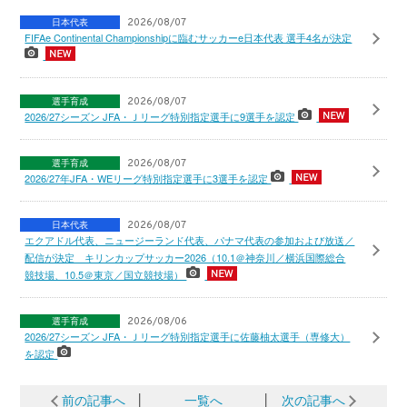
日本代表
2026/08/07
FIFAe Continental Championshipに臨むサッカーe日本代表 選手4名が決定
選手育成
2026/08/07
2026/27シーズン JFA・Ｊリーグ特別指定選手に9選手を認定
選手育成
2026/08/07
2026/27年JFA・WEリーグ特別指定選手に3選手を認定
日本代表
2026/08/07
エクアドル代表、ニュージーランド代表、パナマ代表の参加および放送／
配信が決定 キリンカップサッカー2026（10.1＠神奈川／横浜国際総合
競技場、10.5＠東京／国立競技場）
選手育成
2026/08/06
2026/27シーズン JFA・Ｊリーグ特別指定選手に佐藤柚太選手（専修大）
を認定
前の記事へ
│
一覧へ
│
次の記事へ