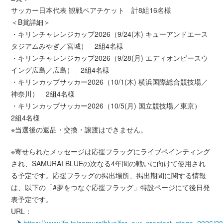
サッカー日本代表 観戦ペアチケット 計8組16名様
＜B賞詳細＞
・キリンチャレンジカップ2026（9/24(木) キューアンドエース
タジアムみやぎ／宮城） 2組4名様
・キリンチャレンジカップ2026（9/28(月) エディオンピースウ
イング広島／広島） 2組4名様
・キリンカップサッカー2026（10/1(木) 横浜国際総合競技場／
神奈川） 2組4名様
・キリンカップサッカー2026（10/5(月) 国立競技場／東京）
2組4名様
※当選後の返品・交換・譲渡はできません。
※寄せられたメッセージは応援フラッグにライブペインティング
され、SAMURAI BLUEの次なる4年間の戦いに向けて使用され
る予定です。応援フラッグの掲出場所、掲出期間に関する情報
は、以下の「#夢をつなぐ応援フラッグ」特設ページにて後日発
表予定です。
URL：