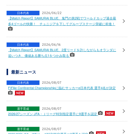
日本代表
2026/06/22
【Match Report】SAMURAI BLUE、鬼門の第2戦でワールドカップ過去最
多4ゴールの快勝！ チュニジアを下してグループステージ突破に前進！
日本代表
2026/06/16
【Match Report】SAMURAI BLUE、2度リードを許しながらもオランダに
追いつき、価値ある勝ち点1をつかみ取る
最新ニュース
日本代表
2026/08/07
FIFAe Continental Championshipに臨むサッカーe日本代表 選手4名が決定
選手育成
2026/08/07
2026/27シーズン JFA・Ｊリーグ特別指定選手に9選手を認定
選手育成
2026/08/07
2026/27年JFA・WEリーグ特別指定選手に3選手を認定