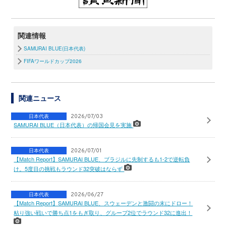
関連情報
SAMURAI BLUE(日本代表)
FIFAワールドカップ2026
関連ニュース
日本代表
2026/07/03
SAMURAI BLUE（日本代表）の帰国会見を実施
日本代表
2026/07/01
【Match Report】SAMURAI BLUE、ブラジルに先制するも1-2で逆転負
け。5度目の挑戦もラウンド32突破はならず
日本代表
2026/06/27
【Match Report】SAMURAI BLUE、スウェーデンと激闘の末にドロー！
粘り強い戦いで勝ち点1をもぎ取り、グループ2位でラウンド32に進出！