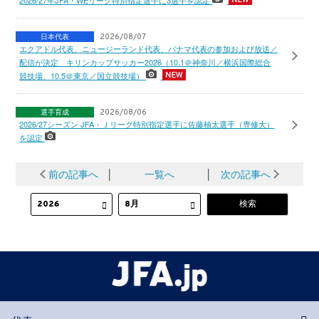
日本代表
2026/08/07
エクアドル代表、ニュージーランド代表、パナマ代表の参加および放送／
配信が決定 キリンカップサッカー2026（10.1＠神奈川／横浜国際総合
競技場、10.5＠東京／国立競技場）
選手育成
2026/08/06
2026/27シーズン JFA・Ｊリーグ特別指定選手に佐藤柚太選手（専修大）
を認定
前の記事へ
│
一覧へ
│
次の記事へ