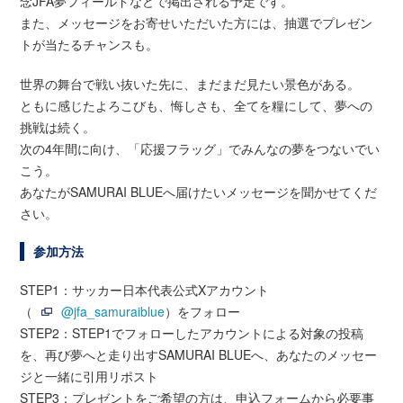
念JFA夢フィールドなどで掲出される予定です。
また、メッセージをお寄せいただいた方には、抽選でプレゼン
トが当たるチャンスも。
世界の舞台で戦い抜いた先に、まだまだ見たい景色がある。
ともに感じたよろこびも、悔しさも、全てを糧にして、夢への
挑戦は続く。
次の4年間に向け、「応援フラッグ」でみんなの夢をつないでい
こう。
あなたがSAMURAI BLUEへ届けたいメッセージを聞かせてくだ
さい。
参加方法
STEP1：サッカー日本代表公式Xアカウント
（
@jfa_samuraiblue
）をフォロー
STEP2：STEP1でフォローしたアカウントによる対象の投稿
を、再び夢へと走り出すSAMURAI BLUEへ、あなたのメッセー
ジと一緒に引用リポスト
STEP3：プレゼントをご希望の方は、申込フォームから必要事