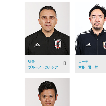
監督
コーチ
ブルーノ・ガルシア
木暮 賢一郎