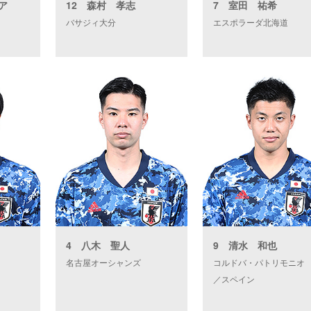
ア
12 森村 孝志
7 室田 祐希
バサジィ大分
エスポラーダ北海道
4 八木 聖人
9 清水 和也
名古屋オーシャンズ
コルドバ・パトリモニオ
／スペイン