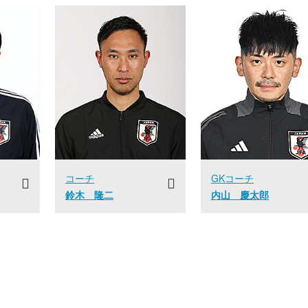
コーチ
GKコーチ
鈴木 隆二
内山 慶太郎