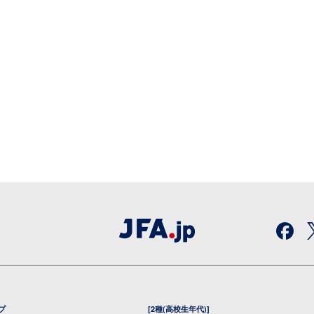
プ
[2種(高校生年代)]