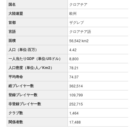
国名
クロアチア
大陸連盟
欧州
首都
ザグレブ
言語
クロアチア語
面積
56,542 km2
人口（単位:百万）
4.42
一人当たりGDP（単位:USドル）
8,800
人口密度（単位:人／Km2）
78.21
平均寿命
74.37
総プレイヤー数
362,514
登録プレイヤー数
109,799
非登録プレイヤー数
252,715
クラブ数
1,464
関係者数
17,488