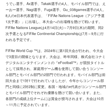
うでぃ選手、Ax選手、Takaki選手の4人、モバイル部門では、え
ーおー選手、Nagi選手、Fuga選手、Gu_038games選手の4人。
8人のe日本代表選手は、「FIFAe Nations League（アジア予選
1次予選）」に出場し、本大会への出場権を懸けて戦います。
FIFAe Nations Leagueは4月14日(火)～7月9日(木)の期間、同2
次予選となるFIFAe Continental Championshipは7月～9月に行
われる予定です。
FIFAe World Cup ™は、2024年に第1回大会が行われ、今大会
で3度目の開催となります。大会は、昨年同様、株式会社コナミ
デジタルエンタテインメントの『eFootball™』が競技タイトル
として採用され、家庭用ゲーム機を使用して競い合うコンソー
ル部門とモバイル部門の2部門で行われます。モバイル部門は前
回大会まで1対1で行われていましたが、今年からコンソール部
門と同様に2対2制に変更。各国・地域のe代表がコンソール部門
とモバイル部門でそれぞれ優勝を懸けて競い合います。また、
各部門の成績上位チームには賞金が授与されます。大会は10月
～11月に予定されています。