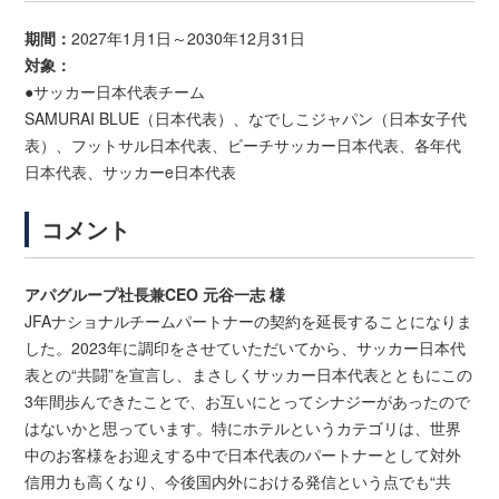
期間：
2027年1月1日～2030年12月31日
対象：
●サッカー日本代表チーム
SAMURAI BLUE（日本代表）、なでしこジャパン（日本女子代
表）、フットサル日本代表、ビーチサッカー日本代表、各年代
日本代表、サッカーe日本代表
コメント
アパグループ社長兼CEO 元谷一志 様
JFAナショナルチームパートナーの契約を延長することになりま
した。2023年に調印をさせていただいてから、サッカー日本代
表との“共闘”を宣言し、まさしくサッカー日本代表とともにこの
3年間歩んできたことで、お互いにとってシナジーがあったので
はないかと思っています。特にホテルというカテゴリは、世界
中のお客様をお迎えする中で日本代表のパートナーとして対外
信用力も高くなり、今後国内外における発信という点でも“共