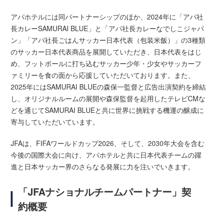
アパホテルには同パートナーシップのほか、2024年に「アパ社
長カレーSAMURAI BLUE」と「アパ社長カレーなでしこジャパ
ン」「アパ社長ごはんサッカー日本代表（包装米飯）」の3種類
のサッカー日本代表商品を展開していただき、日本代表をはじ
め、フットボールに打ち込むサッカー少年・少女やサッカーフ
ァミリーを食の面から応援していただいております。また、
2025年にはSAMURAI BLUEの森保一監督と広告出演契約を締結
し、オリジナルルームの展開や森保監督を起用したテレビCMな
どを通じてSAMURAI BLUEと共に世界に挑戦する機運の醸成に
寄与していただいています。
JFAは、FIFAワールドカップ2026、そして、2030年大会を含む
今後の国際大会に向け、アパホテルと共に日本代表チームの躍
進と日本サッカー界のさらなる発展に力を注いでいきます。
「JFAナショナルチームパートナー」契
約概要