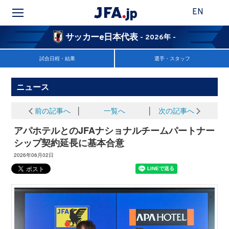
EN
サッカーe日本代表
- 2026年 -
試合日程・結果
選手・スタッフ
ニュース
前の記事へ
│
一覧へ
│
次の記事へ
アパホテルとのJFAナショナルチームパートナー
シップ契約延長に基本合意
2026年06月02日