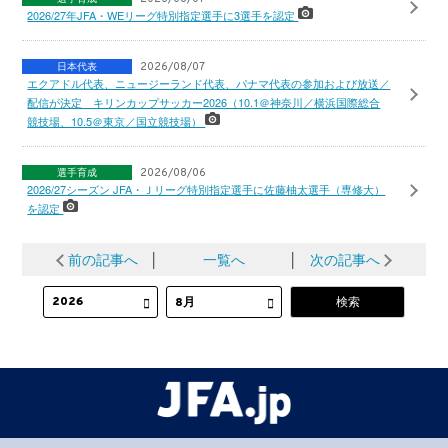
2026/27年JFA・WEリーグ特別指定選手に3選手を認定
日本代表
2026/08/07
エクアドル代表、ニュージーランド代表、パナマ代表の参加および放送／
配信が決定 キリンカップサッカー2026（10.1＠神奈川／横浜国際総合
競技場、10.5＠東京／国立競技場）
選手育成
2026/08/06
2026/27シーズン JFA・Ｊリーグ特別指定選手に佐藤柚太選手（専修大）
を認定
前の記事へ
│
一覧へ
│
次の記事へ