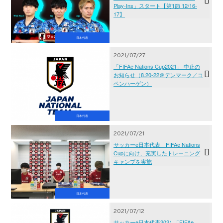
Play-Ins」スタート【第1節 12/16-
17】
日本代表
2021/07/27
「FIFAe Nations Cup2021」 中止の
お知らせ（8.20-22＠デンマーク／コ
ペンハーゲン）
日本代表
2021/07/21
サッカーe日本代表 FIFAe Nations
Cupに向け、充実したトレーニング
キャンプを実施
日本代表
2021/07/12
サッカーe日本代表2021 「FIFAe