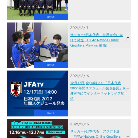
日本代表
2021/12/17
サッカーe日本代表、世界大会に向
けて発進 FIFAe Nations Online
Qualifiers Play-Ins 第1節
日本代表
2021/12/16
12月17日(金)14時より「日本代表
2022 年間スケジュール発表会見」を
JFATVにてインターネットライブ配
信
日本代表
2021/12/15
サッカーe日本代表 アジア予選
「FIFAe Nations Online Qualifiers