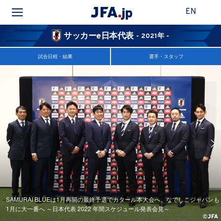
EN
サッカーe日本代表
- 2021年 -
試合日程・結果
選手・スタッフ
SAMURAI BLUEは1月再開の最終予選でカタール本大会へ、なでしこジャパンも
1月に大一番へ ～日本代表 2022 年間スケジュール発表会見～