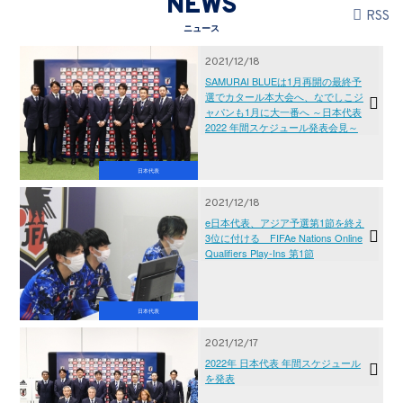
NEWS
RSS
ニュース
2021/12/18
SAMURAI BLUEは1月再開の最終予
選でカタール本大会へ、なでしこジ
ャパンも1月に大一番へ ～日本代表
2022 年間スケジュール発表会見～
日本代表
2021/12/18
e日本代表、アジア予選第1節を終え
3位に付ける FIFAe Nations Online
Qualifiers Play-Ins 第1節
日本代表
2021/12/17
2022年 日本代表 年間スケジュール
を発表