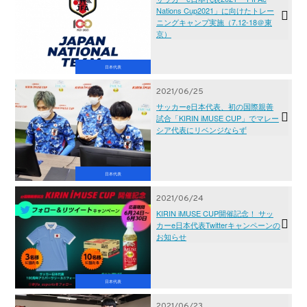
Nations Cup2021」に向けたトレー
ニングキャンプ実施（7.12-18＠東
京）
日本代表
2021/06/25
サッカーe日本代表、初の国際親善
試合「KIRIN iMUSE CUP」でマレー
シア代表にリベンジならず
日本代表
2021/06/24
KIRIN iMUSE CUP開催記念！ サッ
カーe日本代表Twitterキャンペーンの
お知らせ
日本代表
2021/06/23