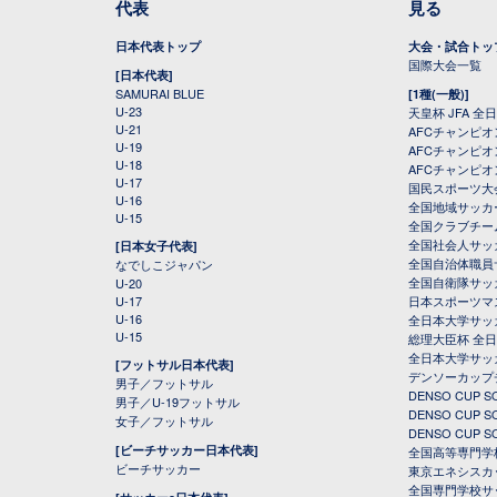
代表
見る
日本代表トップ
大会・試合トッ
国際大会一覧
[日本代表]
SAMURAI BLUE
[1種(一般)]
U-23
天皇杯 JFA 
U-21
AFCチャンピ
U-19
AFCチャンピオン
U-18
AFCチャンピオ
U-17
国民スポーツ大
U-16
全国地域サッカ
U-15
全国クラブチー
全国社会人サッ
[日本女子代表]
全国自治体職員
なでしこジャパン
全国自衛隊サッ
U-20
U-17
日本スポーツマ
U-16
全日本大学サッ
U-15
総理大臣杯 全
全日本大学サッ
[フットサル日本代表]
デンソーカップ
男子／フットサル
DENSO CUP
男子／U-19フットサル
DENSO CUP
女子／フットサル
DENSO CUP
[ビーチサッカー日本代表]
全国高等専門学
ビーチサッカー
東京エネシスカ
全国専門学校サ