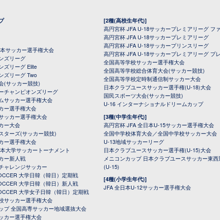
プ
[2種(高校生年代)]
高円宮杯 JFA U-18サッカープレミアリーグ フ
高円宮杯 JFA U-18サッカープレミアリーグ
高円宮杯 JFA U-18サッカープリンスリーグ
全日本サッカー選手権大会
高円宮杯 JFA U-18サッカープレミアリーグ プ
オンズリーグ
全国高等学校サッカー選手権大会
ズリーグ Elite
全国高等学校総合体育大会(サッカー競技)
ンズリーグ Two
全国高等学校定時制通信制サッカー大会
会(サッカー競技)
日本クラブユースサッカー選手権(U-18)大会
ーチャンピオンズリーグ
国民スポーツ大会(サッカー競技)
ムサッカー選手権大会
U-16 インターナショナルドリームカップ
カー選手権大会
サッカー選手権大会
[3種(中学生年代)]
カー大会
高円宮杯 JFA 全日本U-15サッカー選手権大会
スターズ(サッカー競技)
全国中学校体育大会／全国中学校サッカー大会
カー選手権大会
U-13地域サッカーリーグ
日本大学サッカートーナメント
日本クラブユースサッカー選手権(U-15)大会
カー新人戦
メニコンカップ 日本クラブユースサッカー東西
チャレンジサッカー
(U-15)
 SOCCER 大学日韓（韓日）定期戦
[4種(小学生年代)]
 SOCCER 大学日韓（韓日）新人戦
JFA 全日本U-12サッカー選手権大会
 SOCCER 大学女子日韓（韓日）定期戦
校サッカー選手権大会
ップ 全国高専サッカー地域選抜大会
ッカー選手権大会