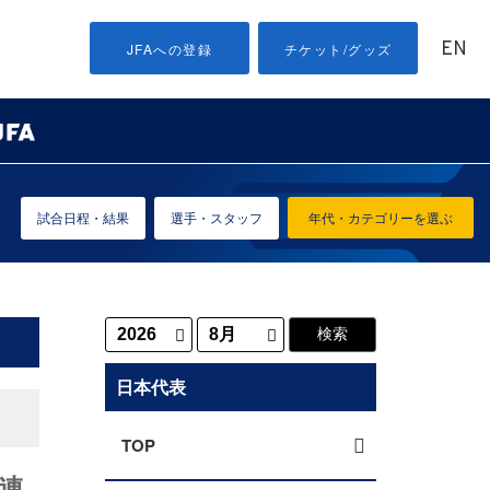
EN
JFAへの登録
チケット/グッズ
試合日程・結果
選手・スタッフ
年代・カテゴリーを選ぶ
日本代表
TOP
連