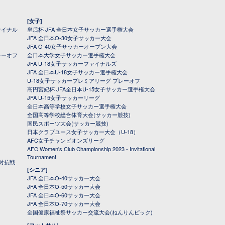
[女子]
ァイナル
皇后杯 JFA 全日本女子サッカー選手権大会
JFA 全日本O-30女子サッカー大会
JFA O-40女子サッカーオープン大会
レーオフ
全日本大学女子サッカー選手権大会
JFA U-18女子サッカーファイナルズ
JFA 全日本U-18女子サッカー選手権大会
U-18女子サッカープレミアリーグ プレーオフ
高円宮妃杯 JFA全日本U-15女子サッカー選手権大会
JFA U-15女子サッカーリーグ
全日本高等学校女子サッカー選手権大会
全国高等学校総合体育大会(サッカー競技)
国民スポーツ大会(サッカー競技)
日本クラブユース女子サッカー大会（U-18）
AFC女子チャンピオンズリーグ
AFC Women's Club Championship 2023 - Invitational
Tournament
対抗戦
[シニア]
JFA 全日本O-40サッカー大会
JFA 全日本O-50サッカー大会
JFA 全日本O-60サッカー大会
JFA 全日本O-70サッカー大会
全国健康福祉祭サッカー交流大会(ねんりんピック)