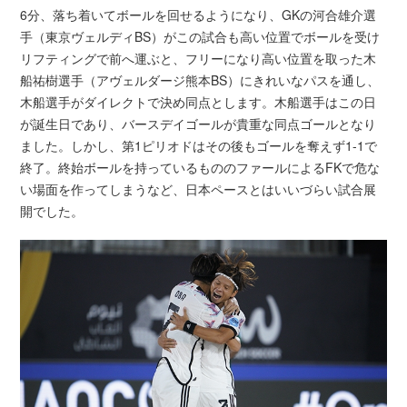
6分、落ち着いてボールを回せるようになり、GKの河合雄介選
手（東京ヴェルディBS）がこの試合も高い位置でボールを受け
リフティングで前へ運ぶと、フリーになり高い位置を取った木
船祐樹選手（アヴェルダージ熊本BS）にきれいなパスを通し、
木船選手がダイレクトで決め同点とします。木船選手はこの日
が誕生日であり、バースデイゴールが貴重な同点ゴールとなり
ました。しかし、第1ピリオドはその後もゴールを奪えず1-1で
終了。終始ボールを持っているもののファールによるFKで危な
い場面を作ってしまうなど、日本ペースとはいいづらい試合展
開でした。