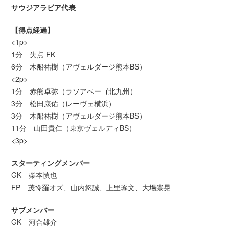
サウジアラビア代表
【得点経過】
<1p>
1分 失点 FK
6分 木船祐樹（アヴェルダージ熊本BS）
<2p>
1分 赤熊卓弥（ラソアペーゴ北九州）
3分 松田康佑（レーヴェ横浜）
3分 木船祐樹（アヴェルダージ熊本BS）
11分 山田貴仁（東京ヴェルディBS）
<3p>
スターティングメンバー
GK 柴本慎也
FP 茂怜羅オズ、山内悠誠、上里琢文、大場崇晃
サブメンバー
GK 河合雄介