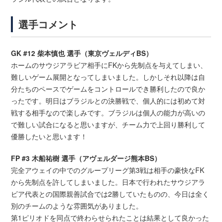
選手コメント
GK #12 柴本慎也 選手（東京ヴェルディBS）
ホームのサウジアラビア相手にFKから先制点を与えてしまい、
難しいゲーム展開となってしまいました。しかしそれ以降は自
分たちのペースでゲームをコントロールでき勝利したので良か
ったです。明日はブラジルとの決勝戦で、個人的には初めて対
戦する相手なので楽しみです。ブラジルは個人の能力が高いの
で難しい試合になると思いますが、チーム力で上回り勝利して
優勝したいと思います！
FP #3 木船祐樹 選手（アヴェルダージ熊本BS）
完全アウェイの中でのグループリーグ第3戦は相手の豪快なFK
から先制点を許してしまいました。日本で行われたサウジアラ
ビア代表との国際親善試合では2勝していたものの、今日は全く
別のチームのような雰囲気がありました。
第1ピリオドを同点で終わらせられたことは結果として良かった