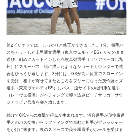
第2ピリオドでは、しっかりと修正ができました。1分、相手パ
スをカットした上里琢文選手（東京ヴェルディBS）がそのまま
運び、斜めにカットインした赤熊卓弥選手（ラソアペーゴ北九
州）にスルーパス、絵に描いたようなショートカウンターで試
合をひっくり返します。3分には、GKが高い位置でスローイン
を受け、相手が寄せてきたところをフリーになった茂怜羅オズ
選手（東京ヴェルディBS）にパス、逆サイドの松田康佑選手
（レーヴェ横浜）がヘディングで叩き込みビーチサッカーサウ
ジアラビア代表を突き放します。
続けてGKからの攻撃で得点が生まれます。河合選手が茂怜羅選
手とのパス交換からリフティングで進むと相手がプレッシャー
をかけに来ます。裏のスペースで茂怜羅選手がボールを受ける