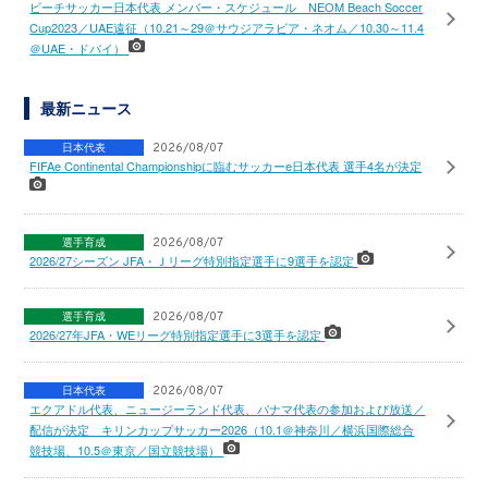
ビーチサッカー日本代表 メンバー・スケジュール NEOM Beach Soccer
Cup2023／UAE遠征（10.21～29＠サウジアラビア・ネオム／10.30～11.4
＠UAE・ドバイ）
最新ニュース
日本代表
2026/08/07
FIFAe Continental Championshipに臨むサッカーe日本代表 選手4名が決定
選手育成
2026/08/07
2026/27シーズン JFA・Ｊリーグ特別指定選手に9選手を認定
選手育成
2026/08/07
2026/27年JFA・WEリーグ特別指定選手に3選手を認定
日本代表
2026/08/07
エクアドル代表、ニュージーランド代表、パナマ代表の参加および放送／
配信が決定 キリンカップサッカー2026（10.1＠神奈川／横浜国際総合
競技場、10.5＠東京／国立競技場）