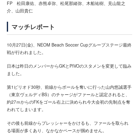
FP 松田康佑、赤熊卓弥、松尾那緒弥、木船祐樹、見山龍之
介、山田貴仁
マッチレポート
10月27日(金)、NEOM Beach Soccer Cupグループステージ最終
戦が行われました。
日本は昨日のメンバーからGKとPIVOのスタメンを変更して臨み
ました。
第1ピリオド30秒、前線からボールを奪いに行った山内悠誠選手
（東京ヴェルディBS）のチャージがファールと認定されると、
約27ｍからのFKをゴール右上に決められ今大会初の先制点を奪
われてしまいます。
その後も前線からプレッシャーをかけるも、ファールを取られ
る場面が多くあり、なかなかペースが掴めません。