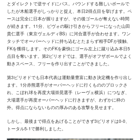
とダイレクトで逆サイドにパス。バウンドする難しいボールで
したが木船選手がしっかりと捉え、本日2得点目を挙げます。ペ
ースは完全に日本が握りますが、その後ゴールが奪えない時間
が続きます。11分、ピヴォの駆け引きからフリーになった山田
貴仁選手（東京ヴェルディBS）に河合選手が合わせます。ワン
タッチでオーバーヘッドに持ち込むとたまらず相手DFが接触、
FKを獲得します。そのFKを豪快にゴール左上に蹴り込み本日5
点目を奪います。第2ピリオドでは、選手がオフザボールでよく
動きスペース、フリーを作り出すことができました。
第3ピリオドでも日本代表は運動量豊富に動き決定機を作り出し
ます。1分赤熊選手がオーバーヘッドに行くもののブロックさ
れ、こぼれ球を再度大場崇晃選手（レーヴェ横浜）につなぎ、
大場選手が再度オーバーヘッドに行きますが、わずかに枠の
外。得点にならないものの厚みのある攻撃を見せます。
しかし、最後まで得点をあげることができず3ピリオドは0-0、
トータル5-1で勝利しました。