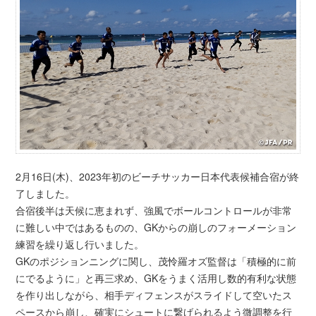
2月16日(木)、2023年初のビーチサッカー日本代表候補合宿が終
了しました。
合宿後半は天候に恵まれず、強風でボールコントロールが非常
に難しい中ではあるものの、GKからの崩しのフォーメーション
練習を繰り返し行いました。
GKのポジションニングに関し、茂怜羅オズ監督は「積極的に前
にでるように」と再三求め、GKをうまく活用し数的有利な状態
を作り出しながら、相手ディフェンスがスライドして空いたス
ペースから崩し、確実にシュートに繋げられるよう微調整を行