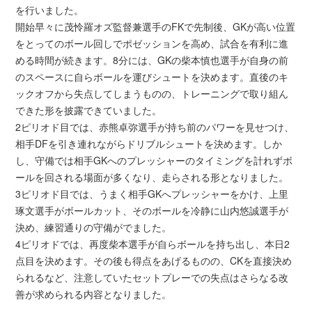
を行いました。
開始早々に茂怜羅オズ監督兼選手のFKで先制後、GKが高い位置
をとってのボール回しでポゼッションを高め、試合を有利に進
める時間が続きます。8分には、GKの柴本慎也選手が自身の前
のスペースに自らボールを運びシュートを決めます。直後のキ
ックオフから失点してしまうものの、トレーニングで取り組ん
できた形を披露できていました。
2ピリオド目では、赤熊卓弥選手が持ち前のパワーを見せつけ、
相手DFを引き連れながらドリブルシュートを決めます。しか
し、守備では相手GKへのプレッシャーのタイミングを計れずボ
ールを回される場面が多くなり、走らされる形となりました。
3ピリオド目では、うまく相手GKへプレッシャーをかけ、上里
琢文選手がボールカット、そのボールを冷静に山内悠誠選手が
決め、練習通りの守備がでました。
4ピリオドでは、再度柴本選手が自らボールを持ち出し、本日2
点目を決めます。その後も得点をあげるものの、CKを直接決め
られるなど、注意していたセットプレーでの失点はさらなる改
善が求められる内容となりました。