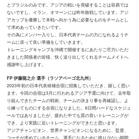
とブラジルのみです。アジアの戦いを突破することは容易では
ないですし、イラン、オマーンには昨年敗戦しています。アジ
アカップを優勝して本戦へ向かう為に必要なものをチームとし
て求めあっていきたいです。
その為にメンバー入りし、日本代表チームの力になれるようチ
ームに戻って良い準備をしていきます。
トレーニングキャンプを沖縄で開催するにあたりご尽力いただ
きました関係者の皆様、快く送り出してくれるチームメイトへ
感謝申し上げます。
FP 伊藤龍之介 選手（ラソアペーゴ北九州）
2023年初の日本代表候補合宿に招集していただき、嬉しく思い
ます。今回の合宿は3月に行われるアジア予選に向けて、去年取
り組んできたチームの戦術、チームの決まり事を再確認し、よ
り練ってものにする合宿になりました。6日間ハードなスケジュ
ールではありましたが、疲れた中でも質の良いトレーニングが
でき、より実践に近いトレーニングができたと思います。
アジアチャンピオン、世界チャンピオンになるために、監督、
コーチが求めているチーム、選手になるために残り少ない期間