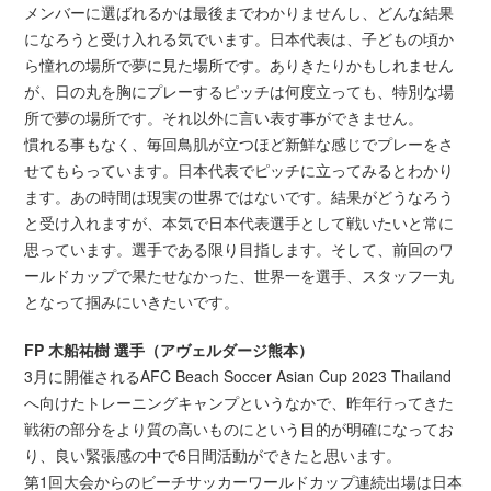
メンバーに選ばれるかは最後までわかりませんし、どんな結果
になろうと受け入れる気でいます。日本代表は、子どもの頃か
ら憧れの場所で夢に見た場所です。ありきたりかもしれません
が、日の丸を胸にプレーするピッチは何度立っても、特別な場
所で夢の場所です。それ以外に言い表す事ができません。
慣れる事もなく、毎回鳥肌が立つほど新鮮な感じでプレーをさ
せてもらっています。日本代表でピッチに立ってみるとわかり
ます。あの時間は現実の世界ではないです。結果がどうなろう
と受け入れますが、本気で日本代表選手として戦いたいと常に
思っています。選手である限り目指します。そして、前回のワ
ールドカップで果たせなかった、世界一を選手、スタッフ一丸
となって掴みにいきたいです。
FP 木船祐樹 選手（アヴェルダージ熊本）
3月に開催されるAFC Beach Soccer Asian Cup 2023 Thailand
へ向けたトレーニングキャンプというなかで、昨年行ってきた
戦術の部分をより質の高いものにという目的が明確になってお
り、良い緊張感の中で6日間活動ができたと思います。
第1回大会からのビーチサッカーワールドカップ連続出場は日本