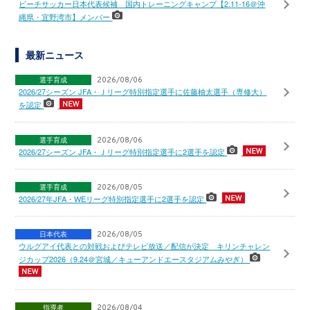
ビーチサッカー日本代表候補 国内トレーニングキャンプ【2.11-16＠沖
縄県・宜野湾市】メンバー
最新ニュース
選手育成
2026/08/06
2026/27シーズン JFA・Ｊリーグ特別指定選手に佐藤柚太選手（専修大）
を認定
選手育成
2026/08/06
2026/27シーズン JFA・Ｊリーグ特別指定選手に2選手を認定
選手育成
2026/08/05
2026/27年JFA・WEリーグ特別指定選手に2選手を認定
日本代表
2026/08/05
ウルグアイ代表との対戦およびテレビ放送／配信が決定 キリンチャレン
ジカップ2026（9.24＠宮城／キューアンドエースタジアムみやぎ）
指導者
2026/08/04