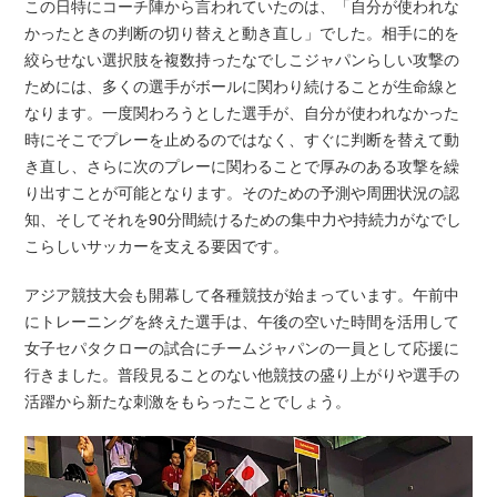
この日特にコーチ陣から言われていたのは、「自分が使われな
かったときの判断の切り替えと動き直し」でした。相手に的を
絞らせない選択肢を複数持ったなでしこジャパンらしい攻撃の
ためには、多くの選手がボールに関わり続けることが生命線と
なります。一度関わろうとした選手が、自分が使われなかった
時にそこでプレーを止めるのではなく、すぐに判断を替えて動
き直し、さらに次のプレーに関わることで厚みのある攻撃を繰
り出すことが可能となります。そのための予測や周囲状況の認
知、そしてそれを90分間続けるための集中力や持続力がなでし
こらしいサッカーを支える要因です。
アジア競技大会も開幕して各種競技が始まっています。午前中
にトレーニングを終えた選手は、午後の空いた時間を活用して
女子セパタクローの試合にチームジャパンの一員として応援に
行きました。普段見ることのない他競技の盛り上がりや選手の
活躍から新たな刺激をもらったことでしょう。