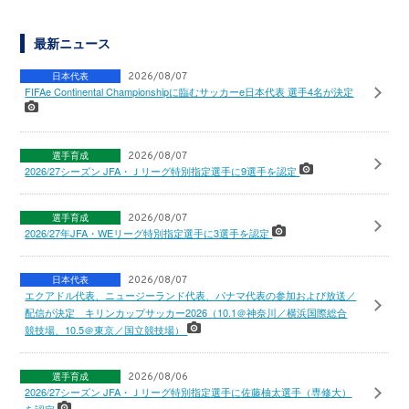
最新ニュース
日本代表
2026/08/07
FIFAe Continental Championshipに臨むサッカーe日本代表 選手4名が決定
選手育成
2026/08/07
2026/27シーズン JFA・Ｊリーグ特別指定選手に9選手を認定
選手育成
2026/08/07
2026/27年JFA・WEリーグ特別指定選手に3選手を認定
日本代表
2026/08/07
エクアドル代表、ニュージーランド代表、パナマ代表の参加および放送／
配信が決定 キリンカップサッカー2026（10.1＠神奈川／横浜国際総合
競技場、10.5＠東京／国立競技場）
選手育成
2026/08/06
2026/27シーズン JFA・Ｊリーグ特別指定選手に佐藤柚太選手（専修大）