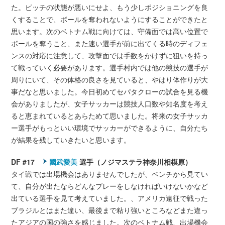
た。ピッチの状態が悪いにせよ、もう少しポジショニングを良
くすることで、ボールを奪われないようにすることができたと
思います。次のベトナム戦に向けては、守備面では高い位置で
ボールを奪うこと、また速い選手が前に出てくる時のディフェ
ンスの対応に注意して、攻撃面では手数をかけずに狙いを持っ
て戦っていく必要があります。選手村内では他の競技の選手が
周りにいて、その体格の良さを見ていると、やはり体作りが大
事だなと思いました。今日初めてセパタクローの試合を見る機
会がありましたが、女子サッカーは競技人口数や知名度を考え
ると恵まれているとあらためて思いました。将来の女子サッカ
ー選手がもっといい環境でサッカーができるように、自分たち
が結果を残していきたいと思います。
DF #17
國武愛美
選手（ノジマステラ神奈川相模原）
タイ戦では出場機会はありませんでしたが、ベンチから見てい
て、自分が出たならどんなプレーをしなければいけないかなど
出ている選手を見て考えていました。、アメリカ遠征で戦った
ブラジルとはまた違い、最後まで粘り強いところなどまた違っ
たアジアの国の強さを感じました。次のベトナム戦、出場機会