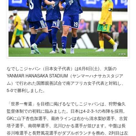
なでしこジャパン（日本女子代表）は6月6日(土)、大阪の
YANMAR HANASAKA STADIUM（ヤンマーハナサカスタジア
ム）で行われた国際親善試合で南アフリカ女子代表と対戦し、
5-0で勝利しました。
「世界一奪還」を目標に掲げるなでしこジャパンは、狩野倫久
監督体制での初戦に臨みました。日本は4-2-3-1の布陣を採用。
GKに山下杏也加選手、最終ラインは右から清水梨紗選手、古賀
塔子選手、南萌華選手、北川ひかる選手が並びます。中盤は長
谷川唯選手と長野風花選手がダブルボランチを務め、2列目は左