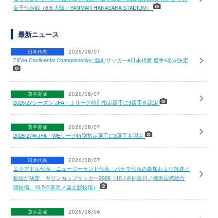
女子代表戦（6.6 大阪／YANMAR HANASAKA STADIUM）
最新ニュース
日本代表
2026/08/07
FIFAe Continental Championshipに臨むサッカーe日本代表 選手4名が決定
選手育成
2026/08/07
2026/27シーズン JFA・Ｊリーグ特別指定選手に9選手を認定
選手育成
2026/08/07
2026/27年JFA・WEリーグ特別指定選手に3選手を認定
日本代表
2026/08/07
エクアドル代表、ニュージーランド代表、パナマ代表の参加および放送／
配信が決定 キリンカップサッカー2026（10.1＠神奈川／横浜国際総合
競技場、10.5＠東京／国立競技場）
選手育成
2026/08/06