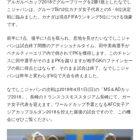
アルガルベカップ2018でグループリーグを2勝1敗としたなでし
こジャパンは、グループBの2位カナダ女子代表との5・6位決定
戦に臨みました。カナダは現在FIFAランキング5位につける強豪
です。
前半に1点、後半に1点を取られ、意地を見せたいなでしこジャ
パンは試合終了間際のアディショナルタイム、田中美南選手が
ペナルティーエリア内で倒されてPKを獲得します。このチャン
スに田中選手がそのままPKを蹴りますが相手GKのファインセー
ブの前に得点とはならず、そのまま試合は終了。なでしこジャ
パンは昨年と変わらず6位で大会を終えました。
なでしこジャパンの次戦は2018年4月1日(日)の「MS＆ADカッ
プ2018」、長崎のトランスコスモススタジアム長崎にて、ガー
ナ女子代表を迎えます。ワールドカップ予選となるAFC女子ア
ジアカップヨルダン2018を控えた最後の試合ですので、この機
会にぜひご覧ください。