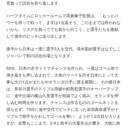
背負って試合を折り返します。
ハーフタイムにロッカールームで高倉麻子監督は、「もっとパ
ワーを持って戦って、まずは1点返そう。このままでは終われな
いから、リスクを負ってでも前から行こう」と選手たちを激励
して後半のピッチに送り出します。
後半から日本は一度に選手3人を交代。清水梨紗選手はなでしこ
ジャパンで初の試合出場となります。
52分、日本の左サイドでチャンスを作られ、一度はゴール前で
弾き返すも押し込まれて、大差のリードを許す日本にとって大
事な次の1点がまたもやオランダの手に渡る展開に。その後日本
は、長谷川選手のドリブル突破や鮫島彩選手のオーバーラップ
に、途中出場の横山久美選手が前線でよく絡み、オランダを押
し込む時間を作ります。チャンスは作るもののゴールネットを
揺らせず、70分に途中交代でピッチに立った岩渕真奈選手がド
リブルで相手をかわしてゴールを奪い、ようやく2点目が入りま
すが、反撃もここまで。2-6と前半の大量失点が響き、大敗に終