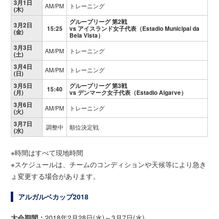
3月1日
AM/PM
トレーニング
(木)
グループリーグ 第2戦
3月2日
15:25
vs アイスランド女子代表（Estadio Municipal da
(金)
Bela Vista）
3月3日
AM/PM
トレーニング
(土)
3月4日
AM/PM
トレーニング
(日)
3月5日
グループリーグ 第3戦
15:40
(月)
vs デンマーク女子代表（Estadio Algarve）
3月6日
AM/PM
トレーニング
(火)
3月7日
調整中
順位決定戦
(水)
※時間はすべて現地時間
※スケジュールは、チームのコンディションや天候等により急き
ょ変更する場合があります。
アルガルベカップ2018
大会期間：
2018年2月28日(水)～3月7日(水)