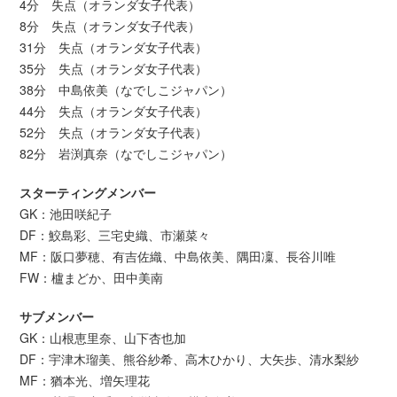
4分 失点（オランダ女子代表）
8分 失点（オランダ女子代表）
31分 失点（オランダ女子代表）
35分 失点（オランダ女子代表）
38分 中島依美（なでしこジャパン）
44分 失点（オランダ女子代表）
52分 失点（オランダ女子代表）
82分 岩渕真奈（なでしこジャパン）
スターティングメンバー
GK：池田咲紀子
DF：鮫島彩、三宅史織、市瀬菜々
MF：阪口夢穂、有吉佐織、中島依美、隅田凜、長谷川唯
FW：櫨まどか、田中美南
サブメンバー
GK：山根恵里奈、山下杏也加
DF：宇津木瑠美、熊谷紗希、高木ひかり、大矢歩、清水梨紗
MF：猶本光、増矢理花