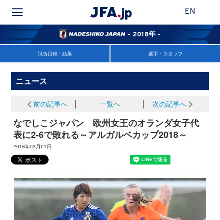
EN
- 2018年 -
試合日程・結果
選手・スタッフ
ニュース
前の記事へ
│
一覧へ
│
次の記事へ
なでしこジャパン 欧州女王のオランダ女子代
表に2-6で敗れる～アルガルベカップ2018～
2018年03月01日