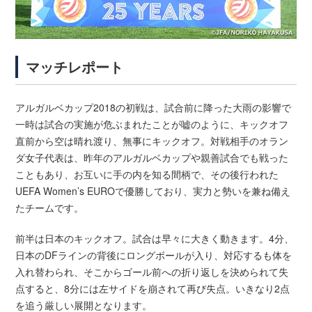
マッチレポート
アルガルベカップ2018の初戦は、試合前に降った大雨の影響で
一時は試合の実施が危ぶまれたことが嘘のように、キックオフ
直前から空は晴れ渡り、無事にキックオフ。対戦相手のオラン
ダ女子代表は、昨年のアルガルベカップや親善試合でも戦った
こともあり、お互いに手の内を知る間柄で、その後行われた
UEFA Women’s EUROで優勝しており、実力と勢いを兼ね備え
たチームです。
前半は日本のキックオフ。試合は早々に大きく動きます。4分、
日本のDFラインの背後にロングボールが入り、対応するも体を
入れ替わられ、そこからゴール前への折り返しを決められて失
点すると、8分には左サイドを崩されて再び失点。いきなり2点
を追う厳しい展開となります。