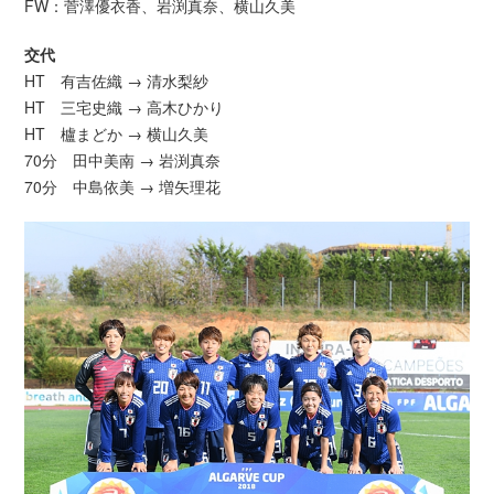
FW：菅澤優衣香、岩渕真奈、横山久美
交代
HT 有吉佐織 → 清水梨紗
HT 三宅史織 → 高木ひかり
HT 櫨まどか → 横山久美
70分 田中美南 → 岩渕真奈
70分 中島依美 → 増矢理花