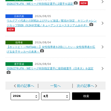
2026/27年JFA・WEリーグ特別指定選手に2選手を認定
日本代表
2026/08/05
ウルグアイ代表との対戦およびテレビ放送／配信が決定 キリンチャレン
ジカップ2026（9.24＠宮城／キューアンドエースタジアムみやぎ）
指導者
2026/08/04
【ホットピ！～HotTopic～】女性指導者を2倍にしたい～女性指導者が広
げる女子サッカーの未来～
選手育成
2026/08/04
2026/27年JFA・WEリーグ特別指定選手に柴田瞳選手（日本大）を認定
前の記事へ
│
一覧へ
│
次の記事へ