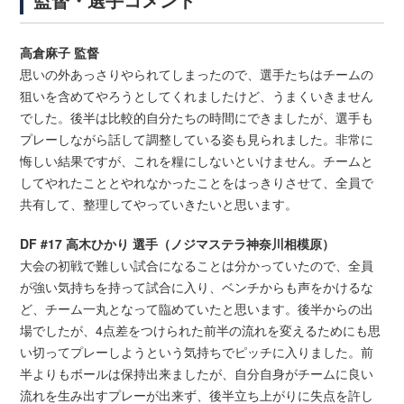
高倉麻子 監督
思いの外あっさりやられてしまったので、選手たちはチームの
狙いを含めてやろうとしてくれましたけど、うまくいきません
でした。後半は比較的自分たちの時間にできましたが、選手も
プレーしながら話して調整している姿も見られました。非常に
悔しい結果ですが、これを糧にしないといけません。チームと
してやれたこととやれなかったことをはっきりさせて、全員で
共有して、整理してやっていきたいと思います。
DF #17 高木ひかり 選手（ノジマステラ神奈川相模原）
大会の初戦で難しい試合になることは分かっていたので、全員
が強い気持ちを持って試合に入り、ベンチからも声をかけるな
ど、チーム一丸となって臨めていたと思います。後半からの出
場でしたが、4点差をつけられた前半の流れを変えるためにも思
い切ってプレーしようという気持ちでピッチに入りました。前
半よりもボールは保持出来ましたが、自分自身がチームに良い
流れを生み出すプレーが出来ず、後半立ち上がりに失点を許し