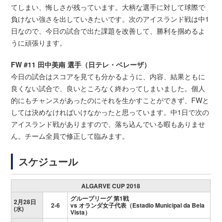
てしまい、悔しさが残っています。大柄な選手に対して球際で
負けない強さを出していきたいです。次のアイスランド戦は中1
日なので、今日の試合で出た課題を改善して、勝利を掴めるよ
うに頑張ります。
FW #11 田中美南 選手（日テレ・ベレーザ）
今日の試合はスコアを見ても分かるように、内容、結果ともに
良くない試合で、良いところなく終わってしまいました。個人
的にもチャンスがあったのにそれを生かすことができず、FWと
しては決めなければいけなかったと思っています。中1日で次の
アイスランド戦がありますので、落ち込んでいる暇もありませ
ん。チーム全員で修正して臨みます。
スケジュール
ALGARVE CUP 2018
グループリーグ 第1戦
2月28日
2-6
vs オランダ女子代表（Estadio Municipal da Bela
(水)
Vista）