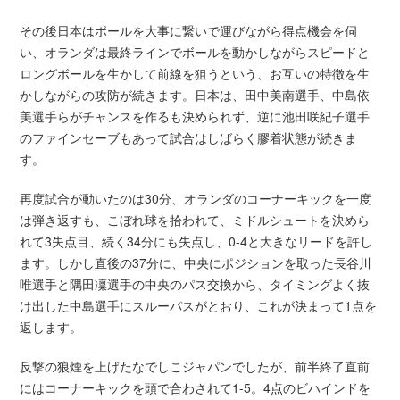
その後日本はボールを大事に繋いで運びながら得点機会を伺
い、オランダは最終ラインでボールを動かしながらスピードと
ロングボールを生かして前線を狙うという、お互いの特徴を生
かしながらの攻防が続きます。日本は、田中美南選手、中島依
美選手らがチャンスを作るも決められず、逆に池田咲紀子選手
のファインセーブもあって試合はしばらく膠着状態が続きま
す。
再度試合が動いたのは30分、オランダのコーナーキックを一度
は弾き返すも、こぼれ球を拾われて、ミドルシュートを決めら
れて3失点目、続く34分にも失点し、0-4と大きなリードを許し
ます。しかし直後の37分に、中央にポジションを取った長谷川
唯選手と隅田凜選手の中央のパス交換から、タイミングよく抜
け出した中島選手にスルーパスがとおり、これが決まって1点を
返します。
反撃の狼煙を上げたなでしこジャパンでしたが、前半終了直前
にはコーナーキックを頭で合わされて1-5。4点のビハインドを