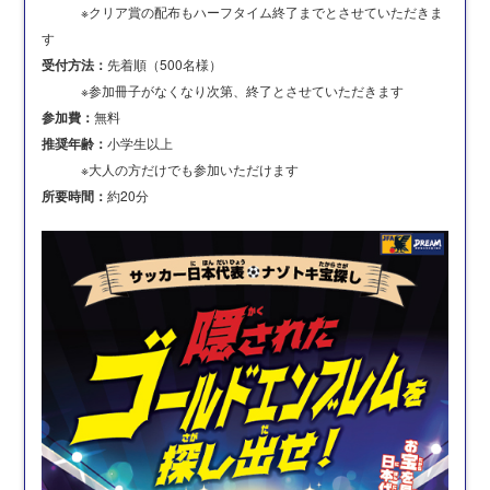
※クリア賞の配布もハーフタイム終了までとさせていただきま
す
受付方法：
先着順（500名様）
※参加冊子がなくなり次第、終了とさせていただきます
参加費：
無料
推奨年齢：
小学生以上
※大人の方だけでも参加いただけます
所要時間：
約20分