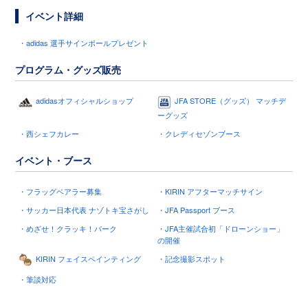
イベント詳細
・adidas 選手サインボールプレゼント
プログラム・グッズ販売
adidasオフィシャルショップ
JFA STORE（グッズ） マッチデ
ーグッズ
・西シェフカレー
・クレディセゾンブース
イベント・ブース
・フラッグベアラー募集
・KIRIN アフターマッチサイン
・サッカー日本代表 ナゾトキ宝さがし
・JFA Passport ブース
・めざせ！クラッキ！パーク
・JFA主催試合初「ドローンショー」
の開催
KIRIN フェイスペインティング
・記念撮影スポット
・筆談対応