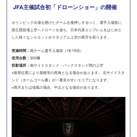
JFA主催試合初「ドローンショー」の開催
オリンピック出場を懸けたチームを後押しするべく、選手入場前に
国立競技場上空へドローンを放ち、日本代表エンブレムをはじめと
した様々なシルエットがスタジアム上空の夜空を彩ります。
実施時間：
両チーム選手入場前（18:15頃）
使用台数：
300機
投影場所：
南サイドスタンド・バックスタンド間の上空
※座席位置により屋根等の死角となる場合があります。 北サイドスタ
ンド（ホームゴール裏）が一番見やすいエリアになります。
※雨天または強風の場合、中止となる場合があります。