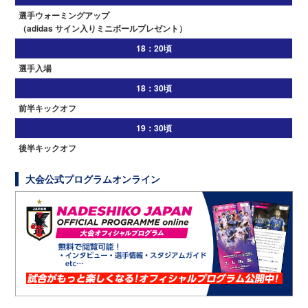
選手ウォーミングアップ
（adidas サイン入りミニボールプレゼント）
18：20頃
選手入場
18：30頃
前半キックオフ
19：30頃
後半キックオフ
大会公式プログラムオンライン