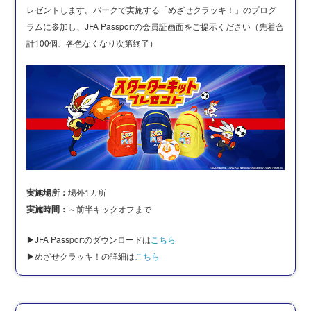
レゼントします。パークで実施する「めざせクラッキ！」のプログ
ラムに参加し、JFA Passportの会員証画面をご提示ください（先着合
計100個、各色なくなり次第終了）
実施場所：
場外1カ所
実施時間：
～前半キックオフまで
▶JFA Passportのダウンロードは
こちら
▶めざせクラッキ！の詳細は
こちら