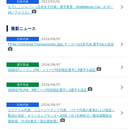
日本代表
2023/02/16
なでしこジャパン（日本女子代表）選手変更 SheBelieves Cup（2.12～
24／アメリカ）
最新ニュース
日本代表
2026/08/07
FIFAe Continental Championshipに臨むサッカーe日本代表 選手4名が決定
選手育成
2026/08/07
2026/27シーズン JFA・Ｊリーグ特別指定選手に9選手を認定
選手育成
2026/08/07
2026/27年JFA・WEリーグ特別指定選手に3選手を認定
日本代表
2026/08/07
エクアドル代表、ニュージーランド代表、パナマ代表の参加および放送／
配信が決定 キリンカップサッカー2026（10.1＠神奈川／横浜国際総合
競技場、10.5＠東京／国立競技場）