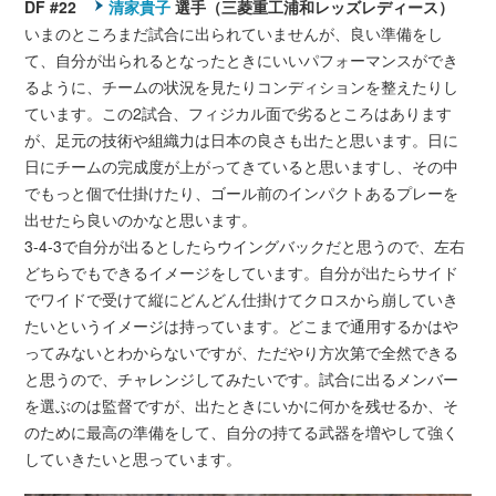
DF #22
清家貴子
選手（三菱重工浦和レッズレディース）
いまのところまだ試合に出られていませんが、良い準備をし
て、自分が出られるとなったときにいいパフォーマンスができ
るように、チームの状況を見たりコンディションを整えたりし
ています。この2試合、フィジカル面で劣るところはあります
が、足元の技術や組織力は日本の良さも出たと思います。日に
日にチームの完成度が上がってきていると思いますし、その中
でもっと個で仕掛けたり、ゴール前のインパクトあるプレーを
出せたら良いのかなと思います。
3-4-3で自分が出るとしたらウイングバックだと思うので、左右
どちらでもできるイメージをしています。自分が出たらサイド
でワイドで受けて縦にどんどん仕掛けてクロスから崩していき
たいというイメージは持っています。どこまで通用するかはや
ってみないとわからないですが、ただやり方次第で全然できる
と思うので、チャレンジしてみたいです。試合に出るメンバー
を選ぶのは監督ですが、出たときにいかに何かを残せるか、そ
のために最高の準備をして、自分の持てる武器を増やして強く
していきたいと思っています。