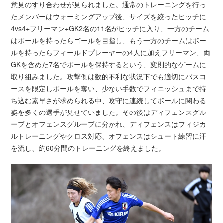
意見のすり合わせが見られました。通常のトレーニングを行っ
たメンバーはウォーミングアップ後、サイズを絞ったピッチに
4vs4+フリーマン+GK2名の11名がピッチに入り、一方のチーム
はボールを持ったらゴールを目指し、もう一方のチームはボー
ルを持ったらフィールドプレーヤーの4人に加えフリーマン、両
GKを含めた7名でボールを保持するという、変則的なゲームに
取り組みました。攻撃側は数的不利な状況下でも適切にパスコ
ースを限定しボールを奪い、少ない手数でフィニッシュまで持
ち込む素早さが求められる中、攻守に連続してボールに関わる
姿を多くの選手が見せていました。その後はディフェンスグル
ープとオフェンスグループに分かれ、ディフェンスはフィジカ
ルトレーニングやクロス対応、オフェンスはシュート練習に汗
を流し、約60分間のトレーニングを終えました。