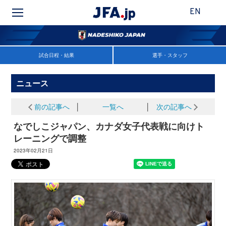
EN
試合日程・結果
選手・スタッフ
ニュース
前の記事へ
│
一覧へ
│
次の記事へ
なでしこジャパン、カナダ女子代表戦に向けト
レーニングで調整
2023年02月21日