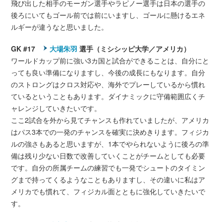
飛び出した相手のモーガン選手やラピノー選手は日本の選手の
後ろにいてもゴール前では前にいますし、ゴールに懸けるエネ
ルギーが違うなと思いました。
GK #17
大場朱羽
選手（ミシシッピ大学／アメリカ）
ワールドカップ前に強い3カ国と試合ができることは、自分にと
っても良い準備になりますし、今後の成長にもなります。自分
のストロングはクロス対応や、海外でプレーしているから慣れ
ているということもあります。ダイナミックに守備範囲広くチ
ャレンジしていきたいです。
ここ2試合を外から見てチャンスも作れていましたが、アメリカ
はパス3本での一発のチャンスを確実に決めきります。フィジカ
ルの強さもあると思いますが、1本でやられないように後ろの準
備は残り少ない日数で改善していくことがチームとしても必要
です。自分の所属チームの練習でも一発でシュートのタイミン
グまで持ってくるようなこともありますし、その違いに私はア
メリカでも慣れて、フィジカル面とともに強化していきたいで
す。