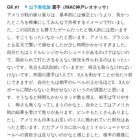
GK #1
山下杏也加
選手（INAC神戸レオネッサ）
アメリカ戦の振り返りは、基本的には修正というより、良かっ
たところを映像にしてみんなで共有するイメージで行いまし
た。この2試合とも勝てたゲームだったと個人的には思います
し、すごくもったいなかったと思います。アメリカ、ブラジル
とも足元で繋いで崩せましたが少し時間がかかりすぎました。
自分たちはミドルレンジからのシュートがあるわけではないの
で、固められて打たざるをえない状況を作られるのはもったい
ないです。失点も2試合続いていますが、得点も取らなければい
けないです。外国の選手は1人で1、2人を剥がすことが当たり前
にできますが、自分たちは相手のレベルが上がるほど2、3人が
ボールに関わらないと剥がせないというのが課題だと思いま
す。そうなると時間もかかりタッチ数も増え、相手は守りやす
く、怖さも無くなってしまうのかなと。自分としてはアメリカ
戦の結果を受けて焦りがあります。ピンチもたくさんありまし
たし、アメリカも日本もお互いのミスに救われていた部分はあ
ったと思います。ただアメリカに比べるとミドルシュートやゴ
ールへの貪欲さは足りないのかなと感じました。後半の最後に