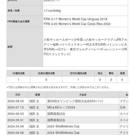
2002.07.11
171cm/63kg
身長／体重
FIFA U-17 Women's World Cup Uruguay 2018
FIFA開催大会出場歴
FIFA U-20 Women's World Cup Costa Rica 2022
八松サッカースポーツ少年団→八松サッカークラブ→JFAアカ
デミー福島→イーストテネシー州立大学(USA)→ミシシッピ大
経歴
学(USA)→日テレ・東京ヴェルディベレーザ→レンジャーズW
FC(スコットランド)
出場試合数
先発出場試合数
交代出場試合数
得点
警告
退場
1
0
1
0
0
0
※下記には登録された(招集された)試合も含まれますので、出場した試合のみではございません。
日付
監督
大会名
会場
2024.08.03
池田 太
第33回オリンピック競技大会(2024/パリ)
フランス
2024.07.13
池田 太
MS＆ADカップ2024
日本
2024.06.03
池田 太
国際親善試合
スペイン
2024.05.31
池田 太
国際親善試合
スペイン
2024.04.09
池田 太
2024 SheBelieves Cup
アメリカ
2024.04.06
池田 太
2024 SheBelieves Cup
アメリカ