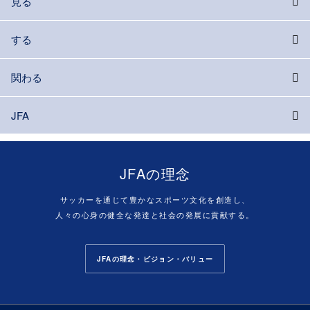
見る
する
関わる
JFA
JFAの理念
サッカーを通じて豊かなスポーツ文化を創造し、
人々の心身の健全な発達と社会の発展に貢献する。
JFAの理念・ビジョン・バリュー