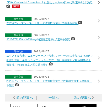
FIFAe Continental Championshipに臨むサッカーe日本代表 選手4名が決定
選手育成
2026/08/07
2026/27シーズン JFA・Ｊリーグ特別指定選手に9選手を認定
選手育成
2026/08/07
2026/27年JFA・WEリーグ特別指定選手に3選手を認定
日本代表
2026/08/07
エクアドル代表、ニュージーランド代表、パナマ代表の参加および放送／
配信が決定 キリンカップサッカー2026（10.1＠神奈川／横浜国際総合
競技場、10.5＠東京／国立競技場）
選手育成
2026/08/06
2026/27シーズン JFA・Ｊリーグ特別指定選手に佐藤柚太選手（専修大）
を認定
前の記事へ
│
一覧へ
│
次の記事へ