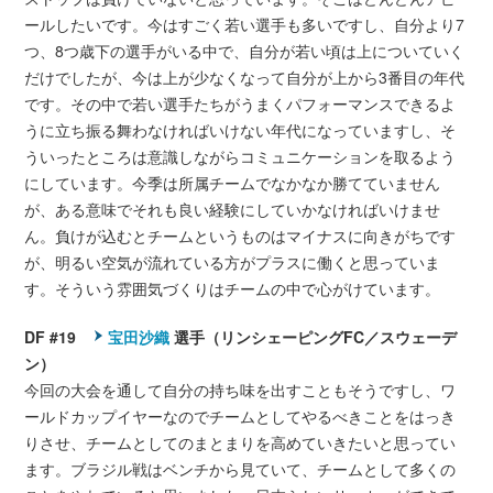
ールしたいです。今はすごく若い選手も多いですし、自分より7
つ、8つ歳下の選手がいる中で、自分が若い頃は上についていく
だけでしたが、今は上が少なくなって自分が上から3番目の年代
です。その中で若い選手たちがうまくパフォーマンスできるよ
うに立ち振る舞わなければいけない年代になっていますし、そ
ういったところは意識しながらコミュニケーションを取るよう
にしています。今季は所属チームでなかなか勝てていません
が、ある意味でそれも良い経験にしていかなければいけませ
ん。負けが込むとチームというものはマイナスに向きがちです
が、明るい空気が流れている方がプラスに働くと思っていま
す。そういう雰囲気づくりはチームの中で心がけています。
DF #19
宝田沙織
選手（リンシェーピングFC／スウェーデ
ン）
今回の大会を通して自分の持ち味を出すこともそうですし、ワ
ールドカップイヤーなのでチームとしてやるべきことをはっき
りさせ、チームとしてのまとまりを高めていきたいと思ってい
ます。ブラジル戦はベンチから見ていて、チームとして多くの