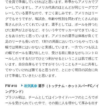
て全員で準備していければと思います。昨季からアメリカでプ
レーしていますし、アメリカ代表のほとんどが同じリーグでプ
レーしている選手なので、すごく楽しみです。アメリカはリー
グでもそうですが、毎試合、年齢や性別を問わずたくさんのお
客さんが入ってくれています。選手としては、ボールを持つた
びに歓声が上がるなど、そういう中でサッカーができているこ
とをありがたく思っています。アメリカの選手は体格が良くて
足のリーチも長いので、1対1の局面においていつもやっている
幅では簡単にはいかないと実感しています。一方でいつも以上
の幅でボールを運び出したり、受ける前に動きながらコントロ
ールしたりするだけでひとつ剥がせるということは肌で感じて
います。自分自身もそうですがそういうこともチームに共有し
てやっていければ勝てると思うので、とにかく明日の試合に向
けて準備していきたいと思います。
FW #10
岩渕真奈
選手（トッテナム・ホットスパーFC／イ
ングランド）
ブラジル戦は、チームとしてはインサイドハーフのところでボ
ールを受けられていた中で、その後に人を増やして厚みを出す