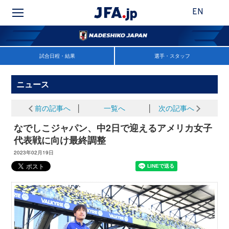
EN
試合日程・結果
選手・スタッフ
ニュース
前の記事へ
│
一覧へ
│
次の記事へ
なでしこジャパン、中2日で迎えるアメリカ女子
代表戦に向け最終調整
2023年02月19日