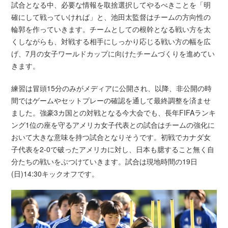
試合となる中、必要な情報を取捨選択してやるべきことを「明
確にして戦っていければ」と、池田太監督はチームの方向性の
輪郭を作っていきます。チームとしての根幹となる戦い方を太
くしながらも、対戦する相手にしっかり応じる戦い方の幅を広
げ、7月の女子ワールドカップに向けたチームづくりを進めてい
きます。
練習は冒頭15分のみがメディアに公開され、以降、非公開の時
間ではゲームやセットプレーの確認を通して最終調整を済ませ
ました。強豪3カ国との対戦となる今大会でも、長年FIFAランキ
ング1位の座を守るアメリカ女子代表との試合はチームの強化に
おいて大きな意味を持つ試合となりそうです。初戦でカナダ女
子代表を2-0で破ったアメリカに対し、日本も臆すること無く自
分たちの戦いをぶつけていきます。試合は現地時間の19日
(日)14:30キックオフです。