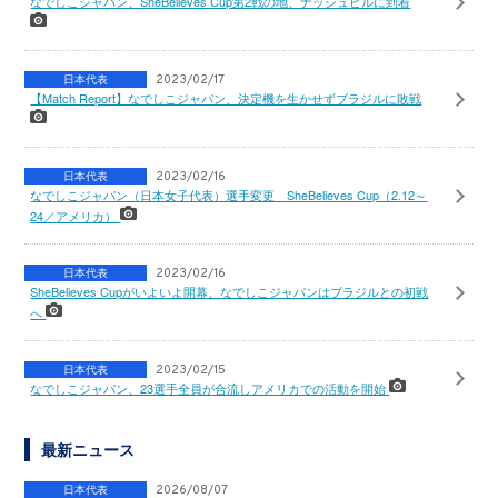
なでしこジャパン、SheBelieves Cup第2戦の地、ナッシュビルに到着
日本代表
2023/02/17
【Match Report】なでしこジャパン、決定機を生かせずブラジルに敗戦
日本代表
2023/02/16
なでしこジャパン（日本女子代表）選手変更 SheBelieves Cup（2.12～
24／アメリカ）
日本代表
2023/02/16
SheBelieves Cupがいよいよ開幕、なでしこジャパンはブラジルとの初戦
へ
日本代表
2023/02/15
なでしこジャパン、23選手全員が合流しアメリカでの活動を開始
最新ニュース
日本代表
2026/08/07