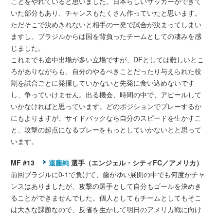
ことをやれていると思いました。日本らしいサッカーができて
いた部分もあり、チャンスもたくさん作っていたと思います。
ただそこで決めきれないと相手の一発で試合が決まってしまい
ますし、ブラジルからは国を背負ったチームとしての凄みを感
じました。
これまでも途中出場が多い立場ですが、DFとしては難しいとこ
ろがありながらも、自分のやるべきことだったり与えられた役
割を試合ごとに発揮していかないと先発に食い込めないです
し、争っていけません。出る機会、時間の中で、アピールして
いかなければと思っています。どのポジションでプレーするか
にもよりますが、サイドバックなら自分のスピードを生かすこ
と、攻撃の起点になるプレーをもっとしていかないとと思って
います。
MF #13
遠藤純
選手（エンジェル・シティFC／アメリカ）
前回ブラジルに0-1で負けて、歯がゆい展開の中でも何度がチャ
ンスはありましたが、攻撃の選手として自分もゴールを決めき
ることができませんでした。個人としてもチームとしてもそこ
は大きな課題なので、反省を生かして明日のアメリカ戦に向け