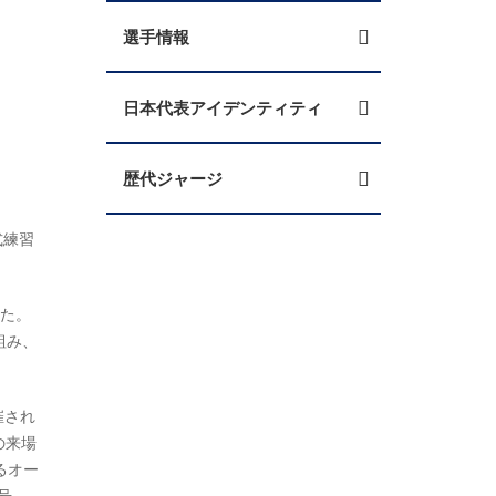
選手情報
日本代表アイデンティティ
歴代ジャージ
式練習
した。
組み、
催され
の来場
るオー
号