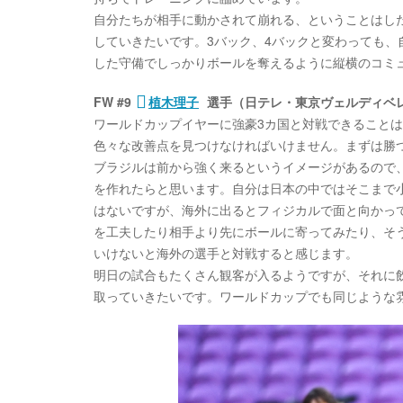
自分たちが相手に動かされて崩れる、ということはし
していきたいです。3バック、4バックと変わっても
した守備でしっかりボールを奪えるように縦横のコミ
FW #9
植木理子
選手（日テレ・東京ヴェルディベ
ワールドカップイヤーに強豪3カ国と対戦できること
色々な改善点を見つけなければいけません。まずは勝
ブラジルは前から強く来るというイメージがあるので
を作れたらと思います。自分は日本の中ではそこまで
はないですが、海外に出るとフィジカルで面と向かっ
を工夫したり相手より先にボールに寄ってみたり、そ
いけないと海外の選手と対戦すると感じます。
明日の試合もたくさん観客が入るようですが、それに
取っていきたいです。ワールドカップでも同じような