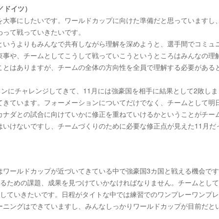
／ドイツ）
を大事にしたいです。ワールドカップに向けた準備だと思っていますし
わって戦っていきたいです。
というよりもみんなで共有しながら理解を深めようと、選手間でコミュ
束事や、チームとしてこうして戦っていこうというところはみんなの理
ことはありますが、チームの全体の方向性を全員で理解する必要がある
ョンにチャレンジしてきて、11月には強豪国を相手に結果として2敗しま
てきています。フォーメーションについてだけでなく、チームとして明
カナダとの試合に向けていかに修正を重ねていけるかということがチー
はいけないですし、チームづくりのために必要な修正点が見えた11月だ
はワールドカップが近づいてきている中で強豪国3カ国と戦える機会で
するための課題、成果を見つけていかなければなりません。チームとし
をしていきたいです。日程がタイトな中では練習でのワンプレーワンプ
ーニングはできていますし、みんなしっかりワールドカップが目前だと