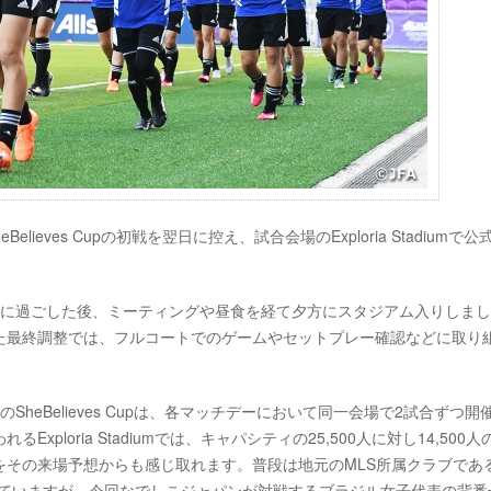
ieves Cupの初戦を翌日に控え、試合会場のExploria Stadiumで公
ーに過ごした後、ミーティングや昼食を経て夕方にスタジアム入りしま
た最終調整では、フルコートでのゲームやセットプレー確認などに取り
heBelieves Cupは、各マッチデーにおいて同一会場で2試合ずつ開
loria Stadiumでは、キャパシティの25,500人に対し14,500人
をその来場予想からも感じ取れます。普段は地元のMLS所属クラブであ
れていますが、今回なでしこジャパンが対戦するブラジル女子代表の背番