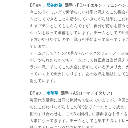
DF #4
熊谷紗希
選手（FCバイエルン・ミュンヘン
今このタイミングで素晴らしい相手と戦えるこの機会
ムとしてできることを増やしていきながら結果にこだ
キャプテンとしてもちろんですが、自分が何かを言う
ションを取って準備をしています。チームとしての約
る方がやりやすいので、戦う相手によって違ってくる
ています。
チームとして昨年の10月から3バックのフォーメーシ
が、やられたなかでもチームとして修正点は当然見え
ラジル戦、そしてこの大会に参加しているアメリカ、
っていく上で重要になります。あの敗戦を無駄にして
捉えています。
DF #3
南萌華
選手（ASローマ／イタリア）
毎回代表活動には同じ気持ちで臨んでいますが、今回
ちにこだわりながらもこの3試合でチームとして成長
術のすり合わせを、この3カ国相手に前向きなトライ
大事になってきます。チームとしても集中力高くトレ
持ちでトレーニングに臨めています。