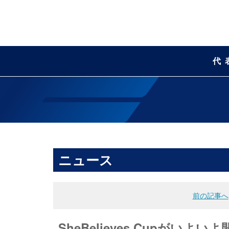
代
ニュース
前の記事へ
SheBelieves Cupが