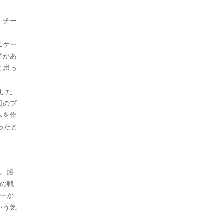
、チー
ニケー
解があ
と思っ
した
日のブ
ムを作
ったと
す。勝
ての戦
レーが
いう気