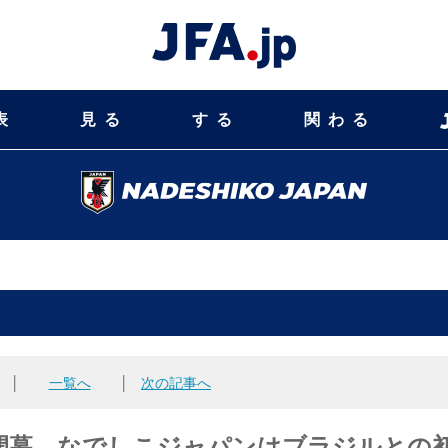
表
見る
する
関わる
│
一覧へ
│
次の記事へ
いよいよ開幕、なでしこジャパンはブラジルとの