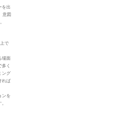
ーを出
、意図
す。
た上で
る場面
で多く
ミング
ければ
ョンを
す。