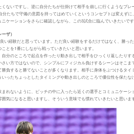
たくないですし、逆に自分たちが仕掛けて相手を崩しに行くようなプレ
、自分たちで守備の意図を持ってはめていくというコンセプトは変えずに
ュニケーションをさらに確認しながら、この3試合に臨んでいきたいで
レーザ）
は良い経験だと思っています。ただ良い経験をするだけではなく、勝っ
つことを1番にしながら戦っていきたいと思います。
、自分のところで起点を作ったり動き出しで相手をひっくり返したりす
小さい方ではないので、シンプルにフィジカル負けするシーンはそこま
て勝負すると勝てないことが多くなります。相手に身体をぶつけるタイ
ういったちょっとしたタイミングや動き出しのところで優位性を保たな
飲まれないように、ピッチの中に入ったら近くの選手とコミュニケーシ
雰囲気になると思いますし、そういう意味でも慣れていきたいと思いま