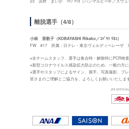
23 浜野 まいか ﾊﾏﾉ ﾏｲｶ（ハンマルビーIF／スウ
離脱選手（4/8）
小林 里歌子（KOBAYASHI Rikako／ｺﾊﾞﾔｼ ﾘｶｺ）
FW #17 所属：日テレ・東京ヴェルディベレーザ
※全チームスタッフ、選手は集合時・解散時にPCR検
※新型コロナウイルス感染拡大防止のため、一般の方
※選手やスタッフによるサイン、握手、写真撮影、プ
皆さまのご理解とご協力を、よろしくお願いいたしま
JFA OFFICIA