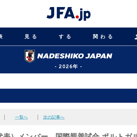
表
見る
する
関わる
- 2026年 -
│
一覧へ
│
次の記事へ
代表）メンバー 国際親善試合 ポルトガ