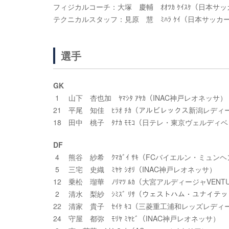
フィジカルコーチ：大塚 慶輔 ｵｵﾂｶ ｹｲｽｹ（日本
テクニカルスタッフ：見原 慧 ﾐﾊﾗ ｹｲ（日本サッカ
選手
GK
1 山下 杏也加 ﾔﾏｼﾀ ｱﾔｶ（INAC神戸レオネッサ）
21 平尾 知佳 ﾋﾗｵ ﾁｶ（アルビレックス新潟レディ
18 田中 桃子 ﾀﾅｶ ﾓﾓｺ（日テレ・東京ヴェルディ
DF
4 熊谷 紗希 ｸﾏｶﾞｲ ｻｷ（FCバイエルン・ミュン
5 三宅 史織 ﾐﾔｹ ｼｵﾘ（INAC神戸レオネッサ）
12 乗松 瑠華 ﾉﾘﾏﾂ ﾙｶ（大宮アルディージャVENT
2 清水 梨紗 ｼﾐｽﾞ ﾘｻ（ウェストハム・ユナイテ
22 清家 貴子 ｾｲｹ ｷｺ（三菱重工浦和レッズレディ
24 守屋 都弥 ﾓﾘﾔ ﾐﾔﾋﾞ（INAC神戸レオネッサ）