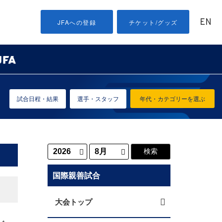
EN
JFAへの登録
チケット/グッズ
試合日程・結果
選手・スタッフ
年代・カテゴリーを選ぶ
国際親善試合
大会トップ
ル