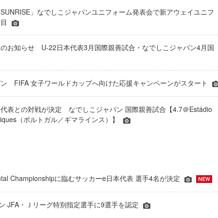
SUNRISE」なでしこジャパンユニフォーム発表会で新アウェイユニフ
露目
のお知らせ U-22日本代表3月国際親善試合・なでしこジャパン4月国
ン FIFA 女子ワールドカップへ向けた応援キャンペーンがスタート
表との対戦が決定 なでしこジャパン 国際親善試合【4.7＠Estádio
 Henriques（ポルトガル／ギマラインス）】
inental Championshipに臨むサッカーe日本代表 選手4名が決定
ーズン JFA・Ｊリーグ特別指定選手に9選手を認定