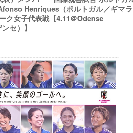
. Afonso Henriques（ポルトガル／ギマ
ク女子代表戦【4.11＠Odense
ーデンセ）】