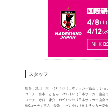
スタッフ
監督：池田 太 ｲｹﾀﾞ ﾌﾄｼ（日本サッカー協会 ナ
コーチ：宮本 ともみ ﾐﾔﾓﾄ ﾄﾓﾐ（日本サッカー協
コーチ：寺口 謙介 ﾃﾗｸﾞﾁ ｹﾝｽｹ（日本サッカー協
GKコーチ：西入 俊浩 ﾆｼｲﾘ ﾄｼﾋﾛ（日本サッカー