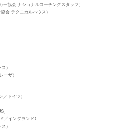
サッカー協会 ナショナルコーチングスタッフ）
ー協会 テクニカルハウス）
ース）
ベレーザ）
ヘン／ドイツ）
US）
ッド／イングランド）
ース）