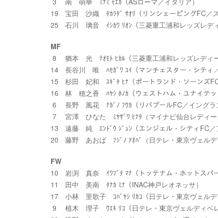
3 南 萌華 ﾐﾅﾐ ﾓｴｶ（ASローマ／イタリア）
19 宝田 沙織 ﾀｶﾗﾀﾞ ｻｵﾘ（リンシェーピングFC
25 石川 璃音 ｲｼｶﾜ ﾘｵﾝ（三菱重工浦和レッズレデ
MF
8 猶本 光 ﾅｵﾓﾄ ﾋｶﾙ（三菱重工浦和レッズレディ
14 長谷川 唯 ﾊｾｶﾞﾜ ﾕｲ（マンチェスター・シテ
15 杉田 妃和 ｽｷﾞﾀ ﾋﾅ（ポートランド・ソーンズ
16 林 穂之香 ﾊﾔｼ ﾎﾉｶ（ウェストハム・ユナイ
6 長野 風花 ﾅｶﾞﾉ ﾌｳｶ（リバプールFC／イング
7 宮澤 ひなた ﾐﾔｻﾞﾜ ﾋﾅﾀ（マイナビ仙台レディ
13 遠藤 純 ｴﾝﾄﾞｳ ｼﾞｭﾝ（エンジェル・シティFC
20 藤野 あおば ﾌｼﾞﾉ ｱｵﾊﾞ（日テレ・東京ヴェル
FW
10 岩渕 真奈 ｲﾜﾌﾞﾁ ﾏﾅ（トッテナム・ホットス
11 田中 美南 ﾀﾅｶ ﾐﾅ（INAC神戸レオネッサ）
17 小林 里歌子 ｺﾊﾞﾔｼ ﾘｶｺ（日テレ・東京ヴェル
9 植木 理子 ｳｴｷ ﾘｺ（日テレ・東京ヴェルディベ