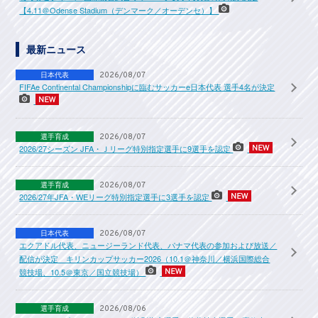
【4.11＠Odense Stadium（デンマーク／オーデンセ）】
最新ニュース
日本代表
2026/08/07
FIFAe Continental Championshipに臨むサッカーe日本代表 選手4名が決定
選手育成
2026/08/07
2026/27シーズン JFA・Ｊリーグ特別指定選手に9選手を認定
選手育成
2026/08/07
2026/27年JFA・WEリーグ特別指定選手に3選手を認定
日本代表
2026/08/07
エクアドル代表、ニュージーランド代表、パナマ代表の参加および放送／
配信が決定 キリンカップサッカー2026（10.1＠神奈川／横浜国際総合
競技場、10.5＠東京／国立競技場）
選手育成
2026/08/06