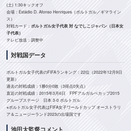
(土) 1:30キックオフ
会場：Estádio D. Afonso Henriques（ポルトガル／ギマライン
ス）
対戦カード：
ポルトガル女子代表 対 なでしこジャパン（日本女
子代表）
テレビ放送：調整中
対戦国データ
ポルトガル女子代表のFIFAランキング：22位（2022年12月9日
更新）
過去の対戦成績：1勝0分0敗（3得点0失点）
直近の対戦成績：2015年3月6日 FPFアルガルベカップ2015
グループステージ 日本 3-0 ポルトガル
※ポルトガル女子代表はFIFA女子ワールドカップ オーストラリ
ア＆ニュージーランド2023の出場国です
池田太監督コメント