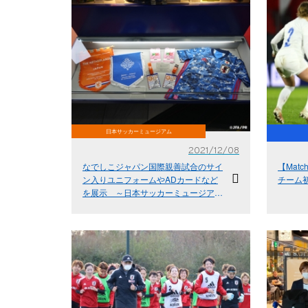
日本サッカーミュージアム
2021/12/08
なでしこジャパン国際親善試合のサイ
【Mat
ン入りユニフォームやADカードなど
チーム
を展示 ～日本サッカーミュージアム
～