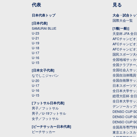
代表
見る
日本代表トップ
大会・試合トッ
国際大会一覧
[日本代表]
SAMURAI BLUE
[1種(一般)]
U-23
天皇杯 JFA 
U-21
AFCチャンピ
U-19
AFCチャンピオン
U-18
AFCチャンピオ
U-17
国民スポーツ大
U-16
全国地域サッカ
U-15
全国クラブチー
全国社会人サッ
[日本女子代表]
全国自治体職員
なでしこジャパン
全国自衛隊サッ
U-20
U-17
日本スポーツマ
U-16
全日本大学サッ
U-15
総理大臣杯 全
全日本大学サッ
[フットサル日本代表]
デンソーカップ
男子／フットサル
DENSO CUP
男子／U-19フットサル
DENSO CUP
女子／フットサル
DENSO CUP
[ビーチサッカー日本代表]
全国高等専門学
ビーチサッカー
東京エネシスカ