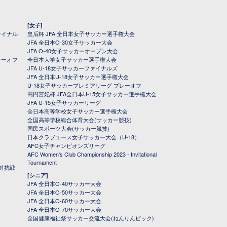
[女子]
ァイナル
皇后杯 JFA 全日本女子サッカー選手権大会
JFA 全日本O-30女子サッカー大会
JFA O-40女子サッカーオープン大会
レーオフ
全日本大学女子サッカー選手権大会
JFA U-18女子サッカーファイナルズ
JFA 全日本U-18女子サッカー選手権大会
U-18女子サッカープレミアリーグ プレーオフ
高円宮妃杯 JFA全日本U-15女子サッカー選手権大会
JFA U-15女子サッカーリーグ
全日本高等学校女子サッカー選手権大会
全国高等学校総合体育大会(サッカー競技)
国民スポーツ大会(サッカー競技)
日本クラブユース女子サッカー大会（U-18）
AFC女子チャンピオンズリーグ
AFC Women's Club Championship 2023 - Invitational
Tournament
対抗戦
[シニア]
JFA 全日本O-40サッカー大会
JFA 全日本O-50サッカー大会
JFA 全日本O-60サッカー大会
JFA 全日本O-70サッカー大会
全国健康福祉祭サッカー交流大会(ねんりんピック)