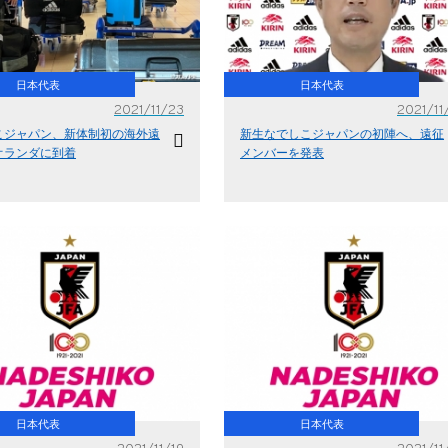
日本代表
日本代表
2021/11/23
2021/11
こジャパン、新体制初の海外遠
新生なでしこジャパンの初陣へ、遠征
オランダに到着
メンバーを発表
日本代表
日本代表