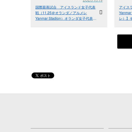
2021/11/19
国際親善試合 アイスランド女子代表
アイスラ
戦（11.25＠オランダ／アルメレ
Yanma
Yanmar Stadion）オランダ女子代表戦
レ）】
（11.29＠オランダ／ハーグ Cars
定 オラ
Jeans Stadion）なでしこジャパン
Cars 
（日本女子代表） メンバー
グ）】
でしこ
親善試