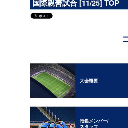
国際親善試合 [11/25] TOP
大会概要
招集メンバー/
スタッフ