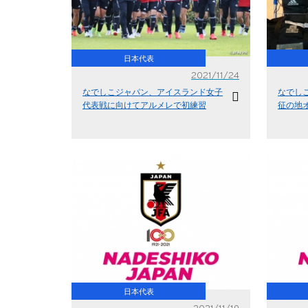
日本代表
2021/11/24
なでしこジャパン、アイスランド女子
なでし
代表戦に向けてアルメレで初練習
征の地
日本代表