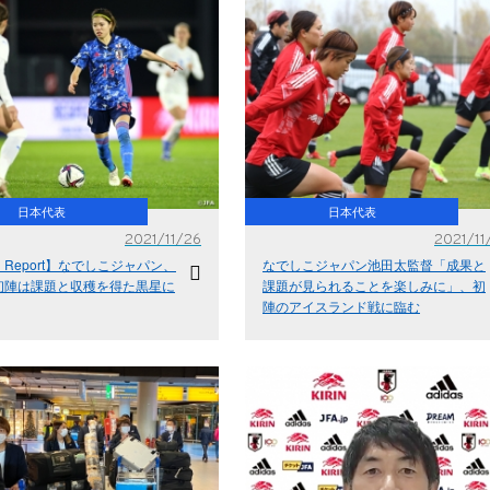
日本代表
日本代表
2021/11/26
2021/11
ch Report】なでしこジャパン、
なでしこジャパン池田太監督「成果と
初陣は課題と収穫を得た黒星に
課題が見られることを楽しみに」、初
陣のアイスランド戦に臨む