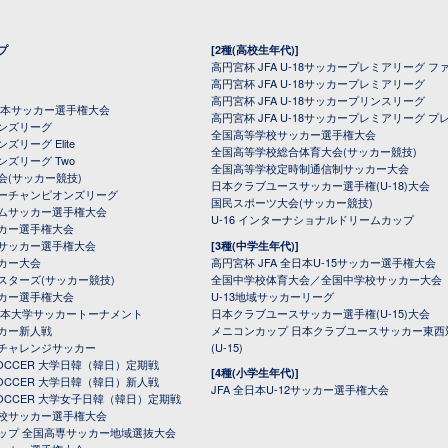
プ
[2種(高校生年代)]
高円宮杯 JFA U-18サッカープレミアリーグ フ
高円宮杯 JFA U-18サッカープレミアリーグ
高円宮杯 JFA U-18サッカープリンスリーグ
全日本サッカー選手権大会
高円宮杯 JFA U-18サッカープレミアリーグ プ
オンズリーグ
全国高等学校サッカー選手権大会
ズリーグ Elite
全国高等学校総合体育大会(サッカー競技)
ンズリーグ Two
全国高等学校定時制通信制サッカー大会
会(サッカー競技)
日本クラブユースサッカー選手権(U-18)大会
ーチャンピオンズリーグ
国民スポーツ大会(サッカー競技)
ムサッカー選手権大会
U-16 インターナショナルドリームカップ
カー選手権大会
サッカー選手権大会
[3種(中学生年代)]
カー大会
高円宮杯 JFA 全日本U-15サッカー選手権大会
スターズ(サッカー競技)
全国中学校体育大会／全国中学校サッカー大会
カー選手権大会
U-13地域サッカーリーグ
日本大学サッカートーナメント
日本クラブユースサッカー選手権(U-15)大会
カー新人戦
メニコンカップ 日本クラブユースサッカー東西
チャレンジサッカー
(U-15)
 SOCCER 大学日韓（韓日）定期戦
[4種(小学生年代)]
 SOCCER 大学日韓（韓日）新人戦
JFA 全日本U-12サッカー選手権大会
 SOCCER 大学女子日韓（韓日）定期戦
校サッカー選手権大会
ップ 全国高専サッカー地域選抜大会