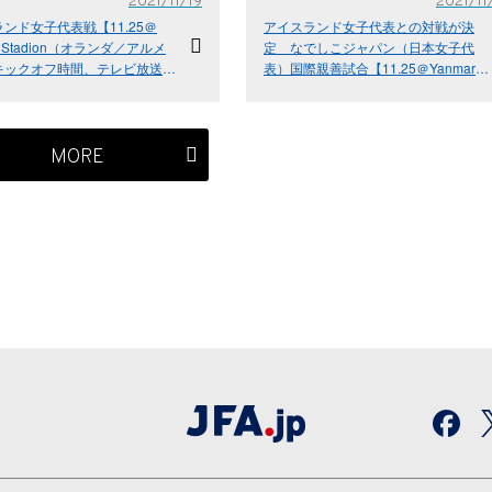
2021/11/19
2021/11
ンド女子代表戦【11.25＠
アイスランド女子代表との対戦が決
r Stadion（オランダ／アルメ
定 なでしこジャパン（日本女子代
キックオフ時間、テレビ放送決
表）国際親善試合【11.25＠Yanmar
ンダ女子代表戦【11.29＠
Stadion（オランダ／アルメレ）】
Jeans Stadion（オランダ／ハー
テレビ放送決定のお知らせ な
ジャパン（日本女子代表）国際
MORE
合