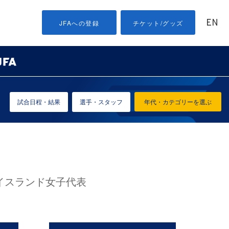
EN
JFAへの登録
チケット/グッズ
試合日程・結果
選手・スタッフ
年代・カテゴリーを選ぶ
vs アイスランド女子代表