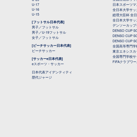
U-17
日本スポーツマ
U-16
全日本大学サッ
U-15
総理大臣杯 全
全日本大学サッ
[フットサル日本代表]
デンソーカップ
男子／フットサル
DENSO CUP
男子／U-19フットサル
DENSO CUP
女子／フットサル
DENSO CUP
[ビーチサッカー日本代表]
全国高等専門学
ビーチサッカー
東京エネシスカ
全国専門学校サ
[サッカーe日本代表]
FIFAクラブワ
eスポーツ・サッカー
日本代表アイデンティティ
歴代ジャージ