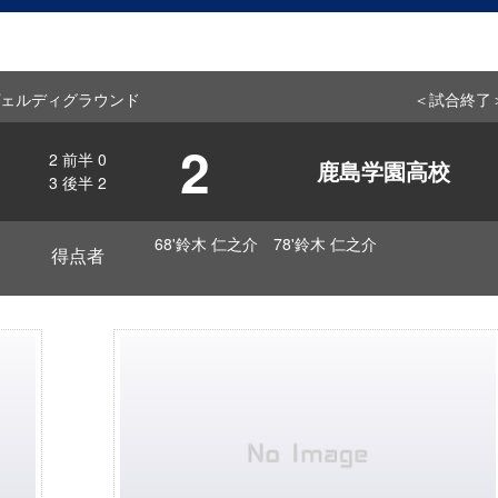
ff ヴェルディグラウンド
＜試合終了
2
2
前半
0
鹿島学園高校
3
後半
2
68'鈴木 仁之介 78'鈴木 仁之介
得点者