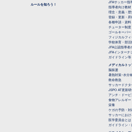
JFAサッカー指導
ルールを知ろう！
指導者向け教材
理念・意義・歴
登録・更新・昇
各種申請・資料
チューター制度
ゴールキーパー
フィジカルフィ
学校体育・部活
JFA公認指導者
JFAインター
ガイドライン等
メディカルトッ
脳振盪
暑熱対策･水分
救命救急
サッカードクタ
JSPO AT更新
アンチ・ドーピ
食物アレルギー
栄養
ケガの予防・対
サッカーにおけ
医学委員会とは
ガイドライン・書