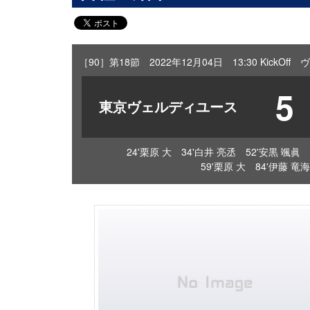
［90］第18節 2022年12月04日 13:30 KickO
5
東京ヴェルディユース
24'栗原 大 34'白井 亮丞 52'安黒 颯眞
59'栗原 大 84'伊藤 竜海