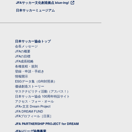
JFAサッカー文化創造拠点 blue-ing!
日本サッカーミュージアム
日本サッカー協会トップ
会長メッセージ
JFAの概要
JFAの目標
JFA成長戦略
各種規程・規則
登録・申請・手続き
情報開示
ESGデータ集（GRI対照表）
価値創造ストーリー
サステナビリティ活動（アスパス！）
日本サッカー協会 100周年特設サイト
アクセス・フォー・オール
JFA×文京 Dream Project
JFA DREAM FUND
JFAプロフィール［日英］
JFA PARTNERSHIP PROJECT for DREAM
JFA/Jリーグ協働事業