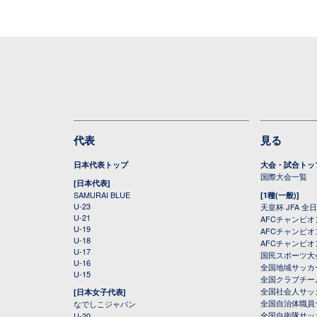
代表
見る
日本代表トップ
大会・試合トッ
国際大会一覧
[日本代表]
SAMURAI BLUE
[1種(一般)]
U-23
天皇杯 JFA 
U-21
AFCチャンピ
U-19
AFCチャンピオン
U-18
AFCチャンピオ
U-17
国民スポーツ大
U-16
全国地域サッカ
U-15
全国クラブチー
全国社会人サッ
[日本女子代表]
全国自治体職員
なでしこジャパン
全国自衛隊サッ
U-20