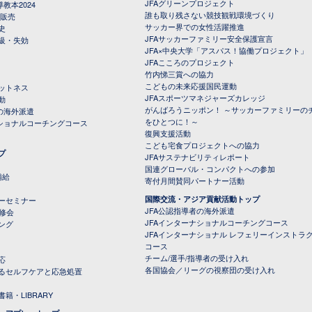
JFAグリーンプロジェクト
教本2024
誰も取り残さない競技観戦環境づくり
 販売
サッカー界での女性活躍推進
史
JFAサッカーファミリー安全保護宣言
級・失効
JFA×中央大学「アスパス！協働プロジェクト」
JFAこころのプロジェクト
竹内悌三賞への協力
こどもの未来応援国民運動
ットネス
JFAスポーツマネジャーズカレッジ
動
がんばろうニッポン！ ～サッカーファミリーの
の海外派遣
をひとつに！～
ナショナルコーチングコース
復興支援活動
こども宅食プロジェクトへの協力
プ
JFAサステナビリティレポート
（PDFファイル）
国連グローバル・コンパクトへの参加
補給
寄付月間賛同パートナー活動
国際交流・アジア貢献活動トップ
ーセミナー
JFA公認指導者の海外派遣
研修会
JFAインターナショナルコーチングコース
ング
JFAインターナショナル レフェリーインストラ
コース
チーム/選手/指導者の受け入れ
応
各国協会／リーグの視察団の受け入れ
るセルフケアと応急処置
籍・LIBRARY