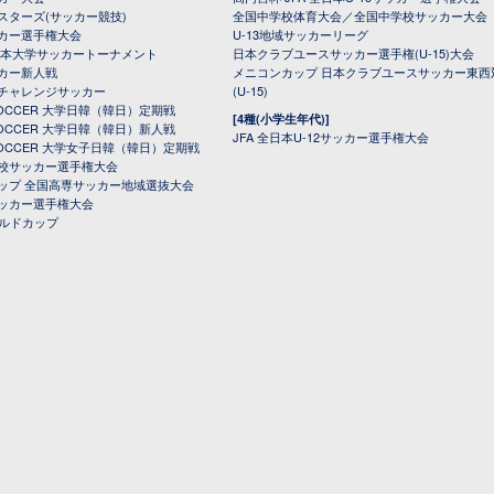
スターズ(サッカー競技)
全国中学校体育大会／全国中学校サッカー大会
カー選手権大会
U-13地域サッカーリーグ
日本大学サッカートーナメント
日本クラブユースサッカー選手権(U-15)大会
カー新人戦
メニコンカップ 日本クラブユースサッカー東西
チャレンジサッカー
(U-15)
 SOCCER 大学日韓（韓日）定期戦
[4種(小学生年代)]
 SOCCER 大学日韓（韓日）新人戦
JFA 全日本U-12サッカー選手権大会
 SOCCER 大学女子日韓（韓日）定期戦
校サッカー選手権大会
ップ 全国高専サッカー地域選抜大会
ッカー選手権大会
ールドカップ