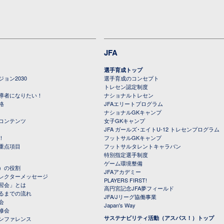
JFA
選手育成トップ
ョン2030
選手育成のコンセプト
トレセン認定制度
導者になりたい！
ナショナルトレセン
格
JFAエリートプログラム
ナショナルGKキャンプ
コンテンツ
女子GKキャンプ
JFA ガールズ･エイトU-12 トレセンプログラム
！
フットサルGKキャンプ
重点項目
フットサルタレントキャラバン
特別指定選手制度
ゲーム環境整備
）の役割
JFAアカデミー
レクターメッセージ
PLAYERS FIRST!
習会」とは
高円宮記念JFA夢フィールド
るまでの流れ
JFA/Jリーグ協働事業
会
Japan's Way
修会
サステナビリティ活動（アスパス！）トップ
ンファレンス