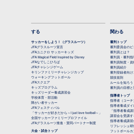
する
関わる
サッカーをしよう！（グラスルーツ）
審判トップ
JFAグラスルーツ宣言
審判委員会のビジ
JFAユニクロ サッカーキッズ
審判員とは？
JFA Magical Field Inspired by Disney
審判員・審判指
JFAなでしこひろば
審判員制度・資
JFAチャレンジゲーム
審判員紹介
キリンファミリーチャレンジカップ
審判登録者向け
ウォーキングフットボール
競技規則
JFAスクエア
ルールを知ろう
キッズプログラム
審判員の目標と
キッズリーダー養成講習会
指導者トップ
学校体育・部活動
指導者（コーチ
障がい者サッカー
指導者養成ダイ
JFAフェスティバル
「指導者養成講
「サッカーが好きだから～I just love football～」
講習会を受講す
全国サッカーファミリープロファイル
指導者養成講習
JFAグラスルーツ推進・賛同パートナー制度
リフレッシュ研
大会・試合トップ
フットボールカ