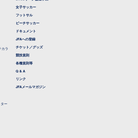
女子サッカー
フットサル
ビーチサッカー
ドキュメント
JFAへの登録
チケット／グッズ
チカラ
競技規則
各種規則等
Q & A
リンク
JFAメールマガジン
クター