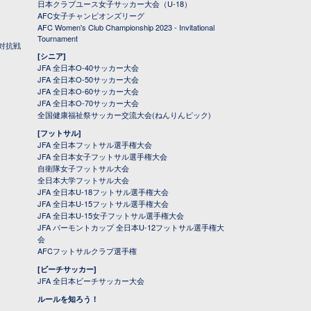
日本クラブユース女子サッカー大会（U-18）
AFC女子チャンピオンズリーグ
AFC Women's Club Championship 2023 - Invitational
Tournament
対抗戦
[シニア]
JFA 全日本O-40サッカー大会
JFA 全日本O-50サッカー大会
JFA 全日本O-60サッカー大会
JFA 全日本O-70サッカー大会
全国健康福祉祭サッカー交流大会(ねんりんピック)
[フットサル]
JFA 全日本フットサル選手権大会
JFA 全日本女子フットサル選手権大会
自衛隊女子フットサル大会
全日本大学フットサル大会
JFA 全日本U-18フットサル選手権大会
JFA 全日本U-15フットサル選手権大会
JFA 全日本U-15女子フットサル選手権大会
JFA バーモントカップ 全日本U-12フットサル選手権大
会
AFCフットサルクラブ選手権
[ビーチサッカー]
JFA 全日本ビーチサッカー大会
ルールを知ろう！