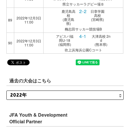
県立サッカーラグビー場Ｂ
2-2
鹿児島高
日章学園
校
高校
2022年12月3日
(鹿児島
(宮崎県)
89
11:00
県)
桷志田サッカー競技場B
4-1
アビスパ福
大津高校 2n
岡U-18
d
2022年12月3日
90
(福岡県)
(熊本県)
11:00
吹上浜海浜公園Cコート
過去の大会はこちら
JFA Youth & Development
Official Partner