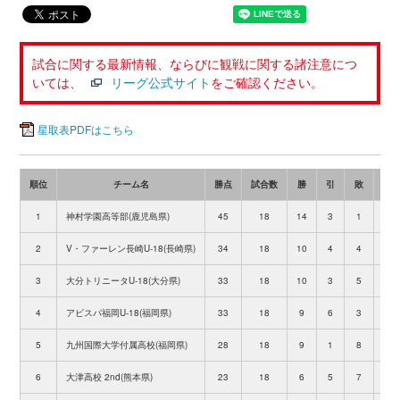
試合に関する最新情報、ならびに観戦に関する諸注意につ
いては、
リーグ公式サイト
をご確認ください。
星取表PDFはこちら
順位
チーム名
勝点
試合数
勝
引
敗
得
1
神村学園高等部(鹿児島県)
45
18
14
3
1
52
2
V・ファーレン長崎U-18(長崎県)
34
18
10
4
4
26
3
大分トリニータU-18(大分県)
33
18
10
3
5
35
4
アビスパ福岡U-18(福岡県)
33
18
9
6
3
35
5
九州国際大学付属高校(福岡県)
28
18
9
1
8
28
6
大津高校 2nd(熊本県)
23
18
6
5
7
23