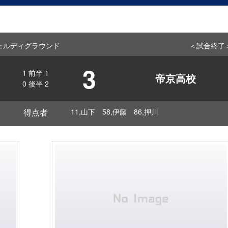
f ヴェルディグラウンド
＜試合終了
3
1
前半
1
帝京高校
0
後半
2
得点者
11,山下 58,伊藤 86,押川