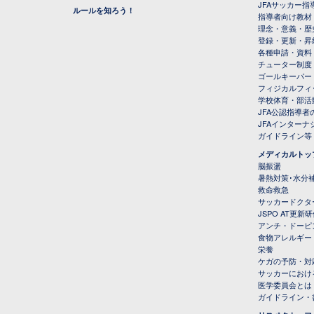
JFAサッカー指導
ルールを知ろう！
指導者向け教材
理念・意義・歴
登録・更新・昇
各種申請・資料
チューター制度
ゴールキーパー
フィジカルフィ
学校体育・部活
JFA公認指導者
JFAインター
ガイドライン等
メディカルトッ
脳振盪
暑熱対策･水分
救命救急
サッカードクタ
JSPO AT更新
アンチ・ドーピ
食物アレルギー
栄養
ケガの予防・対
サッカーにおけ
医学委員会とは
ガイドライン・書