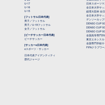
U-17
日本スポーツマ
U-16
全日本大学サッ
U-15
総理大臣杯 全
全日本大学サッ
[フットサル日本代表]
デンソーカップ
男子／フットサル
DENSO CUP
男子／U-19フットサル
DENSO CUP
女子／フットサル
DENSO CUP
[ビーチサッカー日本代表]
全国高等専門学
ビーチサッカー
東京エネシスカ
全国専門学校サ
[サッカーe日本代表]
FIFAクラブワ
eスポーツ・サッカー
日本代表アイデンティティ
歴代ジャージ