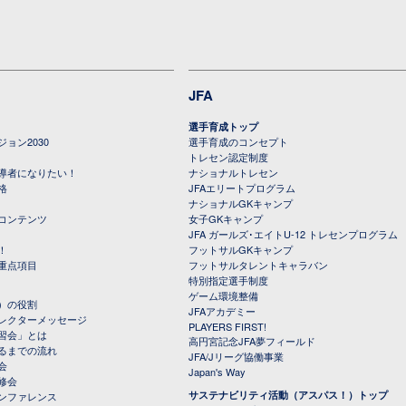
JFA
選手育成トップ
ョン2030
選手育成のコンセプト
トレセン認定制度
導者になりたい！
ナショナルトレセン
格
JFAエリートプログラム
ナショナルGKキャンプ
コンテンツ
女子GKキャンプ
JFA ガールズ･エイトU-12 トレセンプログラム
！
フットサルGKキャンプ
重点項目
フットサルタレントキャラバン
特別指定選手制度
ゲーム環境整備
）の役割
JFAアカデミー
レクターメッセージ
PLAYERS FIRST!
習会」とは
高円宮記念JFA夢フィールド
るまでの流れ
JFA/Jリーグ協働事業
会
Japan's Way
修会
サステナビリティ活動（アスパス！）トップ
ンファレンス