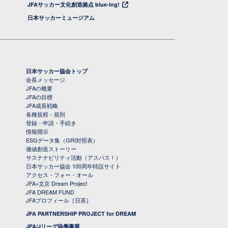
JFAサッカー文化創造拠点 blue-ing!
日本サッカーミュージアム
日本サッカー協会トップ
会長メッセージ
JFAの概要
JFAの目標
JFA成長戦略
各種規程・規則
登録・申請・手続き
情報開示
ESGデータ集（GRI対照表）
価値創造ストーリー
サステナビリティ活動（アスパス！）
日本サッカー協会 100周年特設サイト
アクセス・フォー・オール
JFA×文京 Dream Project
JFA DREAM FUND
JFAプロフィール［日英］
JFA PARTNERSHIP PROJECT for DREAM
JFA/Jリーグ協働事業