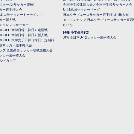
スターズ(サッカー競技)
全国中学校体育大会／全国中学校サッカー大会
カー選手権大会
U-13地域サッカーリーグ
日本大学サッカートーナメント
日本クラブユースサッカー選手権(U-15)大会
カー新人戦
メニコンカップ 日本クラブユースサッカー東西
チャレンジサッカー
(U-15)
 SOCCER 大学日韓（韓日）定期戦
[4種(小学生年代)]
 SOCCER 大学日韓（韓日）新人戦
JFA 全日本U-12サッカー選手権大会
 SOCCER 大学女子日韓（韓日）定期戦
校サッカー選手権大会
ップ 全国高専サッカー地域選抜大会
ッカー選手権大会
ールドカップ