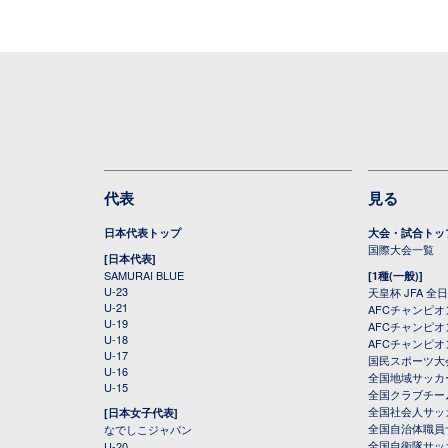
代表
見る
日本代表トップ
大会・試合トッ
国際大会一覧
[日本代表]
SAMURAI BLUE
[1種(一般)]
U-23
天皇杯 JFA 
U-21
AFCチャンピ
U-19
AFCチャンピオン
U-18
AFCチャンピオ
U-17
国民スポーツ大
U-16
全国地域サッカ
U-15
全国クラブチー
全国社会人サッ
[日本女子代表]
全国自治体職員
なでしこジャパン
全国自衛隊サッ
U-20