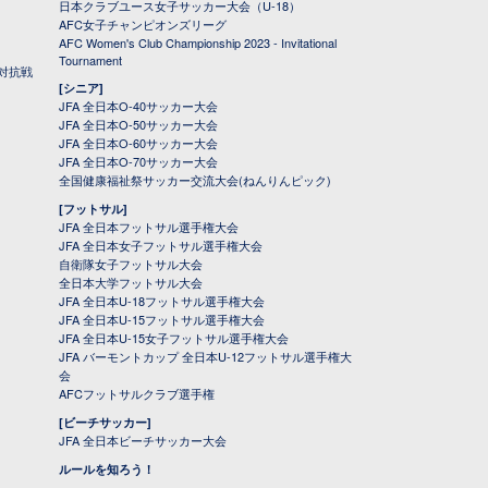
日本クラブユース女子サッカー大会（U-18）
AFC女子チャンピオンズリーグ
AFC Women's Club Championship 2023 - Invitational
Tournament
対抗戦
[シニア]
JFA 全日本O-40サッカー大会
JFA 全日本O-50サッカー大会
JFA 全日本O-60サッカー大会
JFA 全日本O-70サッカー大会
全国健康福祉祭サッカー交流大会(ねんりんピック)
[フットサル]
JFA 全日本フットサル選手権大会
JFA 全日本女子フットサル選手権大会
自衛隊女子フットサル大会
全日本大学フットサル大会
JFA 全日本U-18フットサル選手権大会
JFA 全日本U-15フットサル選手権大会
JFA 全日本U-15女子フットサル選手権大会
JFA バーモントカップ 全日本U-12フットサル選手権大
会
AFCフットサルクラブ選手権
[ビーチサッカー]
JFA 全日本ビーチサッカー大会
ルールを知ろう！