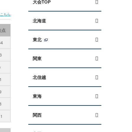
大会TOP
はこちら
北海道
失点
東北
54
3
関東
0
北信越
1
9
東海
8
関西
41