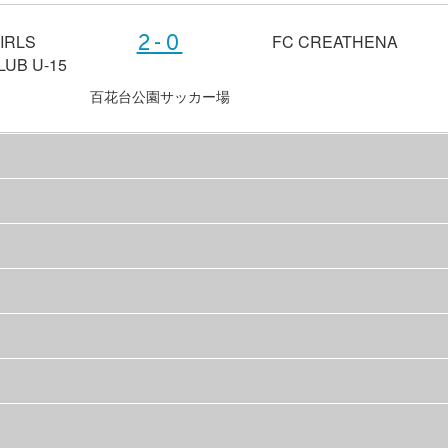
IRLS
FC CREATHENA
2-0
UB U-15
百花台公園サッカー場