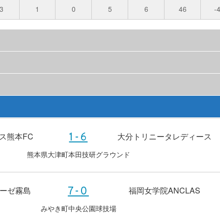
3
1
0
5
6
46
-
ス熊本FC
大分トリニータレディース
1-6
熊本県大津町本田技研グラウンド
ドーゼ霧島
福岡女学院ANCLAS
7-0
みやき町中央公園球技場