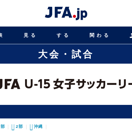
表
見る
する
関わる
大会・試合
1部
2部
沖縄