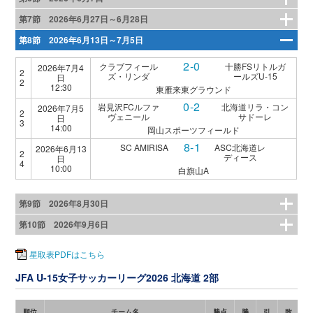
第7節 2026年6月27日～6月28日
第8節 2026年6月13日～7月5日
2-0
クラブフィール
十勝FSリトルガ
2026年7月4
2
ズ・リンダ
ールズU-15
日
2
12:30
東雁来東グラウンド
0-2
岩見沢FCルファ
北海道リラ・コン
2026年7月5
2
ヴェニール
サドーレ
日
3
14:00
岡山スポーツフィールド
8-1
SC AMIRISA
ASC北海道レ
2026年6月13
2
ディース
日
4
10:00
白旗山A
第9節 2026年8月30日
第10節 2026年9月6日
星取表PDFはこちら
JFA U-15女子サッカーリーグ2026 北海道 2部
順位
チーム名
勝点
勝
引
敗