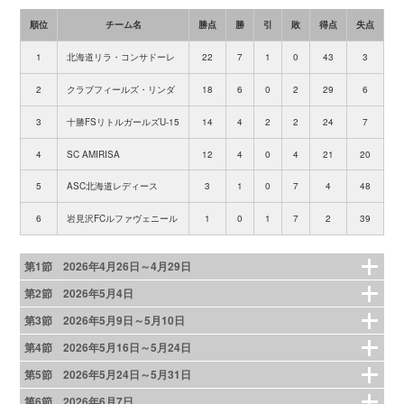
順位
チーム名
勝点
勝
引
敗
得点
失点
得
1
北海道リラ・コンサドーレ
22
7
1
0
43
3
2
クラブフィールズ・リンダ
18
6
0
2
29
6
3
十勝FSリトルガールズU-15
14
4
2
2
24
7
4
SC AMIRISA
12
4
0
4
21
20
5
ASC北海道レディース
3
1
0
7
4
48
6
岩見沢FCルファヴェニール
1
0
1
7
2
39
第1節 2026年4月26日～4月29日
第2節 2026年5月4日
第3節 2026年5月9日～5月10日
第4節 2026年5月16日～5月24日
第5節 2026年5月24日～5月31日
第6節 2026年6月7日