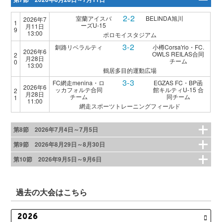
2-2
室蘭アイスバ
BELINDA旭川
2026年7
1
ーズU-15
月11日
9
13:00
ポロモイスタジアム
3-2
釧路リベラルティ
小樽Corsa'rio・FC.
2026年6
OWLS REILAS合同
2
月28日
チーム
0
13:00
鶴居多目的運動広場
3-3
FC網走menina・ロ
EGZAS FC・BP函
2026年6
ッカフォルテ合同
館キルティU-15 合
2
月28日
チーム
同チーム
1
11:00
網走スポーツトレーニングフィールド
第8節 2026年7月4日～7月5日
第9節 2026年8月29日～8月30日
第10節 2026年9月5日～9月6日
過去の大会はこちら