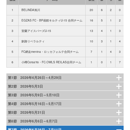
1
BELINDA旭川
20
6
2
0
2
EGZAS FC・BP函館キルティU-15 合同チーム
16
5
1
2
3
室蘭アイスバーズU-15
13
4
1
3
4
釧路リベラルティ
10
3
1
4
5
FC網走menina・ロッカフォルテ合同チーム
7
1
4
3
6
小樽Corsa'rio・FC.OWLS REILAS合同チーム
1
0
1
7
第1節 2026年4月26日～4月29日
第2節 2026年5月3日
第3節 2026年5月9日～5月10日
第4節 2026年5月16日～5月17日
第5節 2026年5月31日
第6節 2026年6月6日～6月7日
第7節 2026年6月28日～7月11日