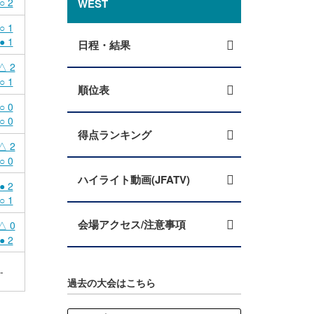
○ 2
WEST
○ 1
● 1
日程・結果
△ 2
○ 1
順位表
○ 0
○ 0
得点ランキング
△ 2
○ 0
ハイライト動画(JFATV)
● 2
○ 1
会場アクセス/注意事項
△ 0
● 2
-
過去の大会はこちら