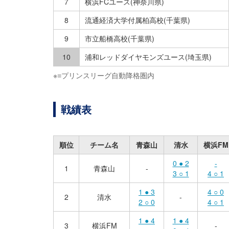
7
横浜FCユース(神奈川県)
8
流通経済大学付属柏高校(千葉県)
9
市立船橋高校(千葉県)
10
浦和レッドダイヤモンズユース(埼玉県)
※
■
プリンスリーグ自動降格圏内
戦績表
順位
チーム名
青森山
清水
横浜FM
0 ● 2
-
1
青森山
-
3 ○ 1
4 ○ 1
1 ● 3
4 ○ 0
2
清水
-
2 ○ 0
4 ○ 1
1 ● 4
1 ● 4
3
横浜FM
-