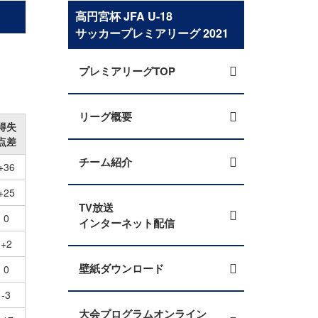
高円宮杯 JFA U-18
サッカープレミアリーグ 2021
プレミアリーグTOP
リーグ概要
得失
点差
チーム紹介
+36
+25
TV放送
0
インターネット配信
+2
壁紙ダウンロード
0
-3
大会プログラムオンライン