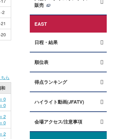
-17
販売
-2
-21
EAST
-20
日程・結果
順位表
こちら
得点ランキング
浦和
○ 0
ハイライト動画(JFATV)
○ 0
○ 2
会場アクセス/注意事項
○ 0
○ 2