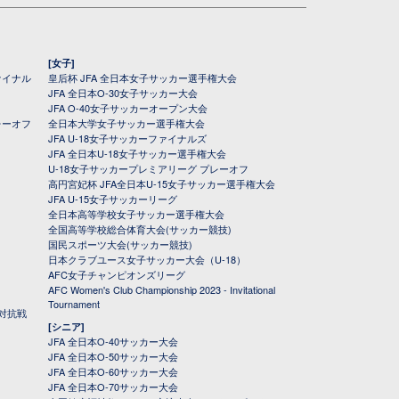
[女子]
ァイナル
皇后杯 JFA 全日本女子サッカー選手権大会
JFA 全日本O-30女子サッカー大会
JFA O-40女子サッカーオープン大会
レーオフ
全日本大学女子サッカー選手権大会
JFA U-18女子サッカーファイナルズ
JFA 全日本U-18女子サッカー選手権大会
U-18女子サッカープレミアリーグ プレーオフ
高円宮妃杯 JFA全日本U-15女子サッカー選手権大会
JFA U-15女子サッカーリーグ
全日本高等学校女子サッカー選手権大会
全国高等学校総合体育大会(サッカー競技)
国民スポーツ大会(サッカー競技)
日本クラブユース女子サッカー大会（U-18）
AFC女子チャンピオンズリーグ
AFC Women's Club Championship 2023 - Invitational
Tournament
対抗戦
[シニア]
JFA 全日本O-40サッカー大会
JFA 全日本O-50サッカー大会
JFA 全日本O-60サッカー大会
JFA 全日本O-70サッカー大会