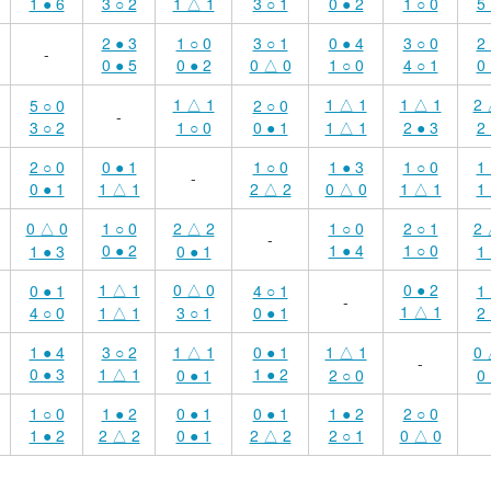
1 ● 6
3 ○ 2
1 △ 1
3 ○ 1
0 ● 2
1 ○ 0
5 
2 ● 3
1 ○ 0
3 ○ 1
0 ● 4
3 ○ 0
2 
-
0 ● 5
0 ● 2
0 △ 0
1 ○ 0
4 ○ 1
0 
1 △ 1
1 △ 1
1 △ 1
2 
5 ○ 0
2 ○ 0
-
3 ○ 2
1 ○ 0
0 ● 1
1 △ 1
2 ● 3
2 
2 ○ 0
0 ● 1
1 ○ 0
1 ● 3
1 ○ 0
1 
-
0 ● 1
1 △ 1
2 △ 2
0 △ 0
1 △ 1
1 
0 △ 0
1 ○ 0
2 △ 2
1 ○ 0
2 ○ 1
2 
-
0 ● 2
1 ● 4
1 ○ 0
1 ● 3
0 ● 1
1 
1 △ 1
0 △ 0
0 ● 2
0 ● 1
4 ○ 1
1 
-
1 △ 1
4 ○ 0
1 △ 1
3 ○ 1
0 ● 1
2 
1 ● 4
3 ○ 2
1 △ 1
0 ● 1
1 △ 1
0 
-
0 ● 3
1 △ 1
1 ● 2
0 ● 1
2 ○ 0
0 
1 ○ 0
1 ● 2
0 ● 1
0 ● 1
1 ● 2
2 ○ 0
1 ● 2
2 △ 2
0 ● 1
2 △ 2
2 ○ 1
0 △ 0