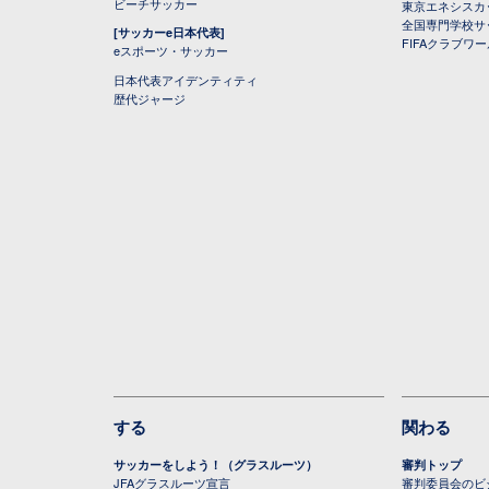
ビーチサッカー
東京エネシスカ
全国専門学校サ
[サッカーe日本代表]
FIFAクラブワ
eスポーツ・サッカー
日本代表アイデンティティ
歴代ジャージ
する
関わる
サッカーをしよう！（グラスルーツ）
審判トップ
JFAグラスルーツ宣言
審判委員会のビジ