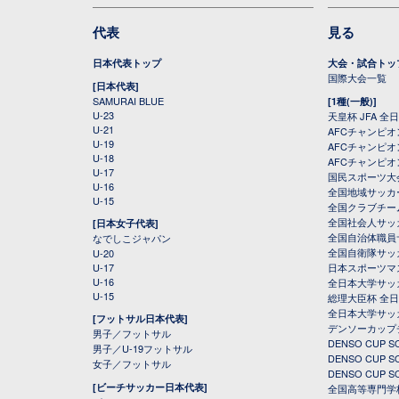
代表
見る
日本代表トップ
大会・試合トッ
国際大会一覧
[日本代表]
SAMURAI BLUE
[1種(一般)]
U-23
天皇杯 JFA 
U-21
AFCチャンピ
U-19
AFCチャンピオン
U-18
AFCチャンピオ
U-17
国民スポーツ大
U-16
全国地域サッカ
U-15
全国クラブチー
全国社会人サッ
[日本女子代表]
全国自治体職員
なでしこジャパン
全国自衛隊サッ
U-20
U-17
日本スポーツマ
U-16
全日本大学サッ
U-15
総理大臣杯 全
全日本大学サッ
[フットサル日本代表]
デンソーカップ
男子／フットサル
DENSO CUP
男子／U-19フットサル
DENSO CUP
女子／フットサル
DENSO CUP
[ビーチサッカー日本代表]
全国高等専門学