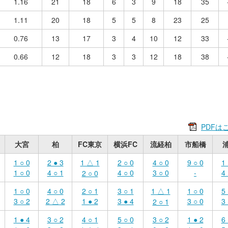
1.16
21
18
6
3
9
18
35
1.11
20
18
5
5
8
23
25
0.76
13
17
3
4
10
12
33
0.66
12
18
3
3
12
18
38
PDFは
大宮
柏
FC東京
横浜FC
流経柏
市船橋
1 ○ 0
2 ● 3
1 △ 1
2 ○ 0
4 ○ 0
9 ○ 0
1 
1 ○ 0
4 ○ 1
4 ○ 0
3 ○ 0
-
4 
2 ○ 0
1 ○ 0
4 ○ 0
2 ○ 1
3 ○ 1
1 △ 1
1 ○ 0
5 
3 ○ 2
2 △ 2
1 ● 2
3 ● 4
3 ○ 0
3 
2 ○ 1
1 ● 4
3 ○ 2
4 ○ 1
5 ○ 0
3 ○ 2
1 ● 2
6 