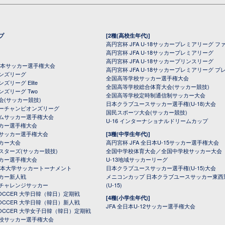
プ
[2種(高校生年代)]
高円宮杯 JFA U-18サッカープレミアリーグ フ
高円宮杯 JFA U-18サッカープレミアリーグ
高円宮杯 JFA U-18サッカープリンスリーグ
全日本サッカー選手権大会
高円宮杯 JFA U-18サッカープレミアリーグ プ
オンズリーグ
全国高等学校サッカー選手権大会
ズリーグ Elite
全国高等学校総合体育大会(サッカー競技)
ンズリーグ Two
全国高等学校定時制通信制サッカー大会
会(サッカー競技)
日本クラブユースサッカー選手権(U-18)大会
ーチャンピオンズリーグ
国民スポーツ大会(サッカー競技)
ムサッカー選手権大会
U-16 インターナショナルドリームカップ
カー選手権大会
サッカー選手権大会
[3種(中学生年代)]
カー大会
高円宮杯 JFA 全日本U-15サッカー選手権大会
スターズ(サッカー競技)
全国中学校体育大会／全国中学校サッカー大会
カー選手権大会
U-13地域サッカーリーグ
日本大学サッカートーナメント
日本クラブユースサッカー選手権(U-15)大会
カー新人戦
メニコンカップ 日本クラブユースサッカー東西
チャレンジサッカー
(U-15)
 SOCCER 大学日韓（韓日）定期戦
[4種(小学生年代)]
 SOCCER 大学日韓（韓日）新人戦
JFA 全日本U-12サッカー選手権大会
 SOCCER 大学女子日韓（韓日）定期戦
校サッカー選手権大会