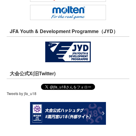
JFA Youth & Development Programme（JYD）
大会公式X(旧Twitter)
Tweets by jfa_u18