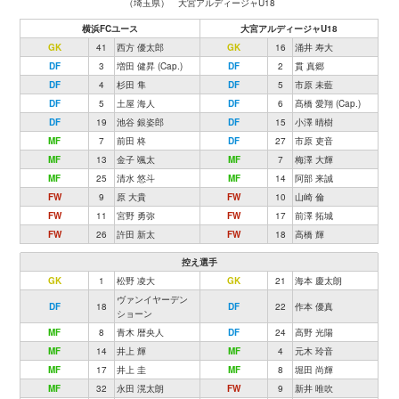
（埼玉県） 大宮アルディージャU18
横浜FCユース
大宮アルディージャU18
GK
41
西方 優太郎
GK
16
涌井 寿大
DF
3
増田 健昇 (Cap.)
DF
2
貫 真郷
DF
4
杉田 隼
DF
5
市原 未藍
DF
5
土屋 海人
DF
6
髙橋 愛翔 (Cap.)
DF
19
池谷 銀姿郎
DF
15
小澤 晴樹
MF
7
前田 柊
DF
27
市原 吏音
MF
13
金子 颯太
MF
7
梅澤 大輝
MF
25
清水 悠斗
MF
14
阿部 来誠
FW
9
原 大貴
FW
10
山崎 倫
FW
11
宮野 勇弥
FW
17
前澤 拓城
FW
26
許田 新太
FW
18
高橋 輝
控え選手
GK
1
松野 凌大
GK
21
海本 慶太朗
ヴァンイヤーデン
DF
18
DF
22
作本 優真
ショーン
MF
8
青木 暦央人
DF
24
高野 光陽
MF
14
井上 輝
MF
4
元木 玲音
MF
17
井上 圭
MF
8
堀田 尚輝
MF
32
永田 滉太朗
FW
9
新井 唯吹