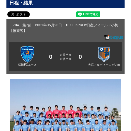
日程・結果
［704］第7節 2021年05月23日 13:00 KickOff
日産フィールド小机
【無観客】
公式記録
0
0
0
前半
0
0
後半
0
横浜FCユース
大宮アルディージャU18