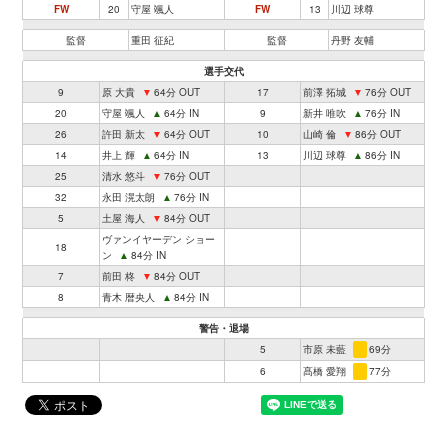
FW
20
守屋 颯人
FW
13
川辺 球尊
監督
重田 征紀
監督
丹野 友輔
選手交代
9
原 大貴
▼
64分 OUT
17
前澤 拓城
▼
76分 OUT
20
守屋 颯人
▲
64分 IN
9
新井 唯吹
▲
76分 IN
26
許田 新太
▼
64分 OUT
10
山崎 倫
▼
86分 OUT
14
井上 輝
▲
64分 IN
13
川辺 球尊
▲
86分 IN
25
清水 悠斗
▼
76分 OUT
32
永田 滉太朗
▲
76分 IN
5
土屋 海人
▼
84分 OUT
ヴァンイヤーデン ショー
18
ン
▲
84分 IN
7
前田 柊
▼
84分 OUT
8
青木 暦央人
▲
84分 IN
警告・退場
5
市原 未藍
69分
6
髙橋 愛翔
77分