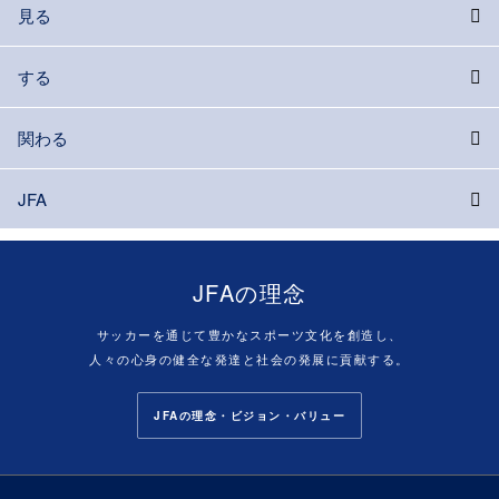
見る
する
関わる
JFA
JFAの理念
サッカーを通じて豊かなスポーツ文化を創造し、
人々の心身の健全な発達と社会の発展に貢献する。
JFAの理念・ビジョン・バリュー