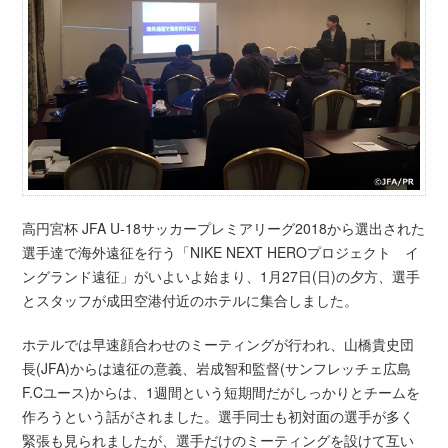
高円宮杯 JFA U-18サッカープレミアリーグ2018から選出された
選手達で海外遠征を行う「NIKE NEXT HEROプロジェクト イ
ングランド遠征」がいよいよ始まり、1月27日(日)の夕方、選手
とスタッフが成田空港付近のホテルに集合しました。
ホテルでは早速顔合わせのミーティングが行われ、山橋貴史団
長(JFA)からは遠征の意義、岩成智和監督(サンフレッチェ広島
F.Cユース)からは、1週間という短期間だがしっかりとチームを
作ろうという話がされました。選手同士も初対面の選手が多く
緊張も見られましたが、選手だけのミーティングを設けて互い