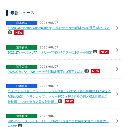
最新ニュース
日本代表
2026/08/07
FIFAe Continental Championshipに臨むサッカーe日本代表 選手4名が決定
選手育成
2026/08/07
2026/27シーズン JFA・Ｊリーグ特別指定選手に9選手を認定
選手育成
2026/08/07
2026/27年JFA・WEリーグ特別指定選手に3選手を認定
日本代表
2026/08/07
エクアドル代表、ニュージーランド代表、パナマ代表の参加および放送／
配信が決定 キリンカップサッカー2026（10.1＠神奈川／横浜国際総合
競技場、10.5＠東京／国立競技場）
選手育成
2026/08/06
2026/27シーズン JFA・Ｊリーグ特別指定選手に佐藤柚太選手（専修大）
を認定