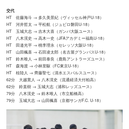
交代
HT 佐藤海斗 → 多久美景紀（ヴィッセル神戸U-18）
HT 河井哲太 → 平松航（ジュビロ磐田U-18）
HT 玉城大志 → 吉木大喜（ガンバ大阪ユース）
HT 八木滉史 → 高木一史（JFAアカデミー福島U-18）
HT 田邉光平 → 桃李理永（セレッソ大阪U-18）
HT 山田楓喜 → 石田凌太郎（名古屋グランパスU-18）
HT 鈴木唯人 → 前田泰良（鹿島アントラーズユース）
HT 森海渡 → 小林里駆（FC東京U-18）
HT 桂陸人 → 齊藤聖七（清水エスパルスユース）
62分 大越寛人 → 八木滉史（流通経済大付柏高）
62分 鈴直樹 → 玉城大志（浦和レッズユース）
79分 八木滉史 → 鈴木唯人（市立船橋高）
79分 玉城大志 → 山田楓喜（京都サンガF.C. U-18）