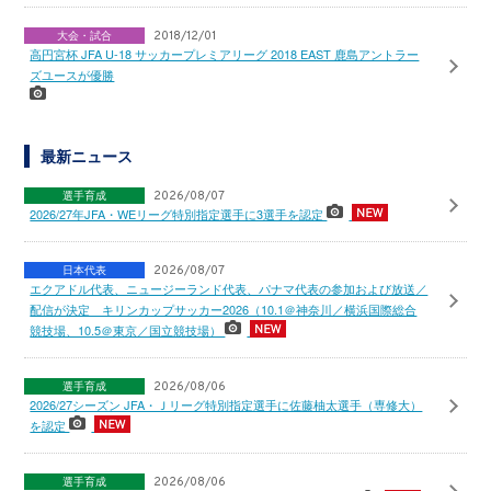
大会・試合
2018/12/01
高円宮杯 JFA U-18 サッカープレミアリーグ 2018 EAST 鹿島アントラー
ズユースが優勝
最新ニュース
選手育成
2026/08/07
2026/27年JFA・WEリーグ特別指定選手に3選手を認定
日本代表
2026/08/07
エクアドル代表、ニュージーランド代表、パナマ代表の参加および放送／
配信が決定 キリンカップサッカー2026（10.1＠神奈川／横浜国際総合
競技場、10.5＠東京／国立競技場）
選手育成
2026/08/06
2026/27シーズン JFA・Ｊリーグ特別指定選手に佐藤柚太選手（専修大）
を認定
選手育成
2026/08/06