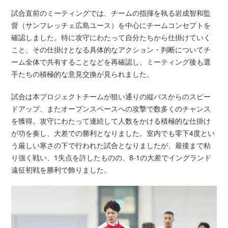
試合直前のミーティングでは、チームの指揮を執る岩成智和監
督（サンフレッチェ広島ユース）を中心にチームコンセプトを
確認しました。特に攻守にわたって自分たちから仕掛けていく
こと、その仕掛けとなる具体的なアクション・判断についてチ
ーム全体で共有することなどを再確認し、ミーティング後も選
手たちの積極的な意見交換が見られました。
試合は本プロジェクトチームが狙い通りの縦パスからのスピー
ドアップ、またオープンスペースへの攻撃で数多くのチャンス
を獲得。攻守にわたって連続して人数をかける積極的な仕掛け
が功を奏し、大差での勝利となりました。室内でも零下4度とい
う厳しい寒さの下で行われた試合となりましたが、最後まで粘
り強く戦い、1失点を許したものの、8-1の大差でイングランド
遠征初戦を勝利で飾りました。