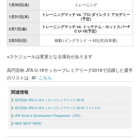
1月30日(水)
トレーニング
トレーニングマッチ vs. プロ:ダイレクト アカデミー
1月31日(木)
(予定)
トレーニングマッチ vs. トッテナム・ホットスパーF
2月1日(金)
C U-18(予定)
2月3日(日)
移動 (イングランド ⇒ 4日(月)日本着)
※スケジュールは変更となる場合があります
高円宮杯 JFA U-18サッカープレミアリーグ2018で活躍した選手
のリストは
こちら
関連情報
高円宮杯 JFA U-18サッカープレミアリーグ 2018
高円宮杯 JFA U-18サッカープレミアリーグ 2018 ファイナル
JFA Youth & Development Programme（JYD）
NIKE NEXT HERO