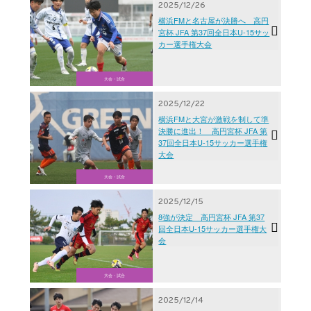
2025/12/26
横浜FMと名古屋が決勝へ 高円
宮杯 JFA 第37回全日本U-15サッ
カー選手権大会
大会・試合
2025/12/22
横浜FMと大宮が激戦を制して準
決勝に進出！ 高円宮杯 JFA 第
37回全日本U-15サッカー選手権
大会
大会・試合
2025/12/15
8強が決定 高円宮杯 JFA 第37
回全日本U-15サッカー選手権大
会
大会・試合
2025/12/14