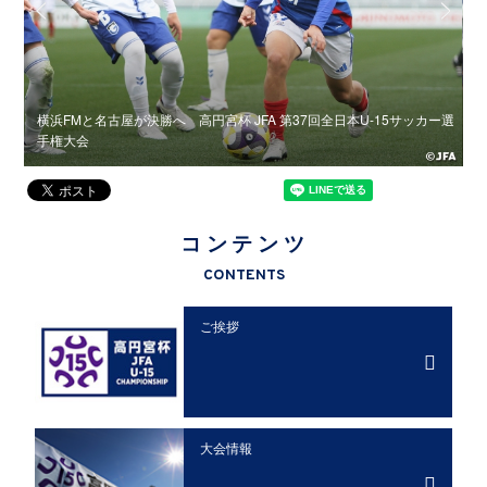
ッカ
横浜FMと名古屋が決勝へ 高円宮杯 JFA 第37回全日本U-15サッカー選
横
手権大会
コンテンツ
CONTENTS
ご挨拶
大会情報