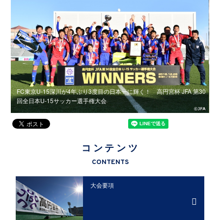
-15
FC東京U-15深川が4年ぶり3度目の日本一に輝く！ 高円宮杯 JFA 第30
回全日本U-15サッカー選手権大会
J
コンテンツ
CONTENTS
大会要項