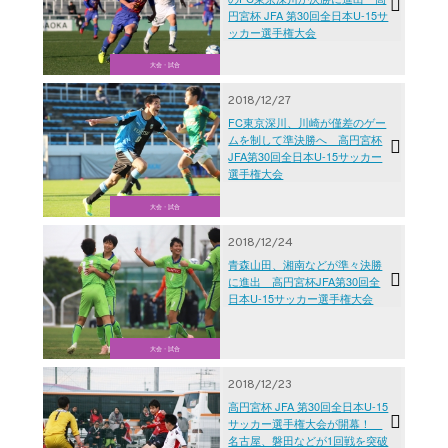
円宮杯 JFA 第30回全日本U-15サ
ッカー選手権大会
大会・試合
2018/12/27
FC東京深川、川崎が僅差のゲー
ムを制して準決勝へ 高円宮杯
JFA第30回全日本U-15サッカー
選手権大会
大会・試合
2018/12/24
青森山田、湘南などが準々決勝
に進出 高円宮杯JFA第30回全
日本U-15サッカー選手権大会
大会・試合
2018/12/23
高円宮杯 JFA 第30回全日本U-15
サッカー選手権大会が開幕！
名古屋、磐田などが1回戦を突破