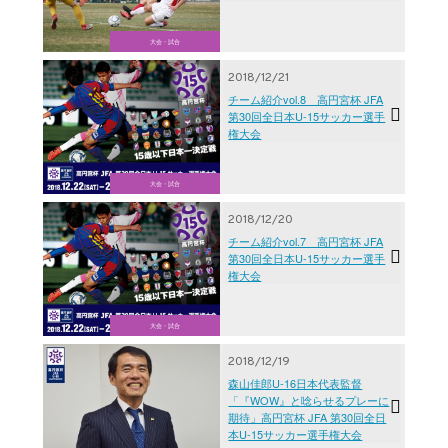
大会・試合
2018/12/21
チーム紹介vol.8 高円宮杯 JFA
第30回全日本U-15サッカー選手
権大会
大会・試合
2018/12/20
チーム紹介vol.7 高円宮杯 JFA
第30回全日本U-15サッカー選手
権大会
大会・試合
2018/12/19
森山佳郎U-16日本代表監督
「『WOW』と唸らせるプレーに
期待」高円宮杯 JFA 第30回全日
本U-15サッカー選手権大会