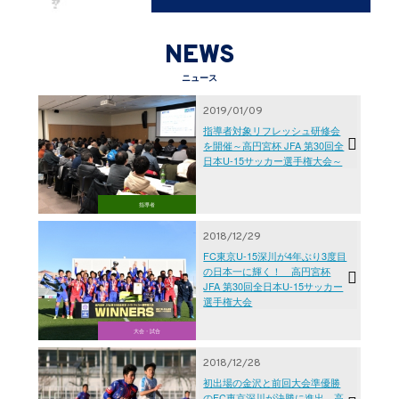
NEWS
ニュース
2019/01/09
指導者対象リフレッシュ研修会
を開催～高円宮杯 JFA 第30回全
日本U-15サッカー選手権大会～
指導者
2018/12/29
FC東京U-15深川が4年ぶり3度目
の日本一に輝く！ 高円宮杯
JFA 第30回全日本U-15サッカー
選手権大会
大会・試合
2018/12/28
初出場の金沢と前回大会準優勝
のFC東京深川が決勝に進出 高