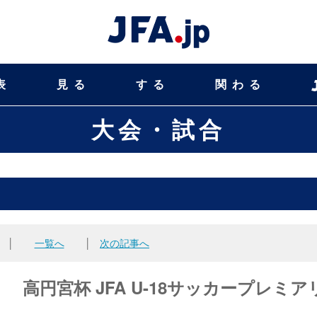
表
見る
する
関わる
大会・試合
│
一覧へ
│
次の記事へ
 高円宮杯 JFA U-18サッカープレミア