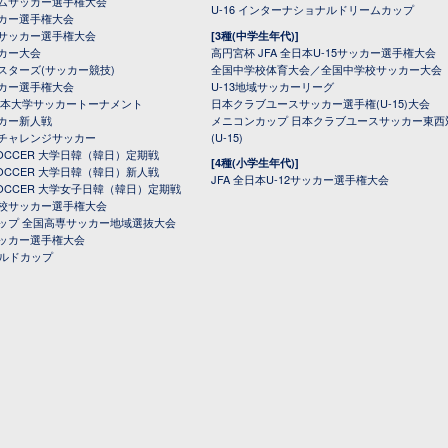
ムサッカー選手権大会
U-16 インターナショナルドリームカップ
カー選手権大会
サッカー選手権大会
[3種(中学生年代)]
カー大会
高円宮杯 JFA 全日本U-15サッカー選手権大会
スターズ(サッカー競技)
全国中学校体育大会／全国中学校サッカー大会
カー選手権大会
U-13地域サッカーリーグ
日本大学サッカートーナメント
日本クラブユースサッカー選手権(U-15)大会
カー新人戦
メニコンカップ 日本クラブユースサッカー東西
チャレンジサッカー
(U-15)
 SOCCER 大学日韓（韓日）定期戦
[4種(小学生年代)]
 SOCCER 大学日韓（韓日）新人戦
JFA 全日本U-12サッカー選手権大会
 SOCCER 大学女子日韓（韓日）定期戦
校サッカー選手権大会
ップ 全国高専サッカー地域選抜大会
ッカー選手権大会
ールドカップ