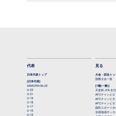
代表
見る
日本代表トップ
大会・試合トッ
国際大会一覧
[日本代表]
SAMURAI BLUE
[1種(一般)]
U-23
天皇杯 JFA 
U-21
AFCチャンピ
U-19
AFCチャンピオン
U-18
AFCチャンピオ
U-17
国民スポーツ大
U-16
全国地域サッカ
U-15