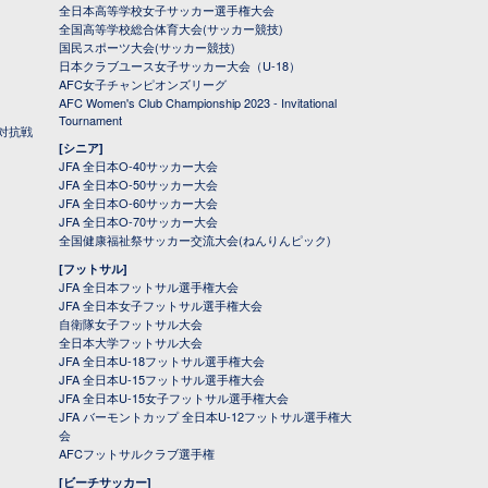
全日本高等学校女子サッカー選手権大会
全国高等学校総合体育大会(サッカー競技)
国民スポーツ大会(サッカー競技)
日本クラブユース女子サッカー大会（U-18）
AFC女子チャンピオンズリーグ
AFC Women's Club Championship 2023 - Invitational
Tournament
対抗戦
[シニア]
JFA 全日本O-40サッカー大会
JFA 全日本O-50サッカー大会
JFA 全日本O-60サッカー大会
JFA 全日本O-70サッカー大会
全国健康福祉祭サッカー交流大会(ねんりんピック)
[フットサル]
JFA 全日本フットサル選手権大会
JFA 全日本女子フットサル選手権大会
自衛隊女子フットサル大会
全日本大学フットサル大会
JFA 全日本U-18フットサル選手権大会
JFA 全日本U-15フットサル選手権大会
JFA 全日本U-15女子フットサル選手権大会
JFA バーモントカップ 全日本U-12フットサル選手権大
会
AFCフットサルクラブ選手権
[ビーチサッカー]