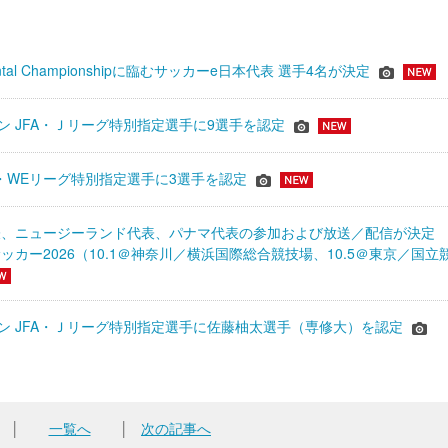
inental Championshipに臨むサッカーe日本代表 選手4名が決定
ーズン JFA・Ｊリーグ特別指定選手に9選手を認定
JFA・WEリーグ特別指定選手に3選手を認定
表、ニュージーランド代表、パナマ代表の参加および放送／配信が決
ッカー2026（10.1＠神奈川／横浜国際総合競技場、10.5＠東京／国立
シーズン JFA・Ｊリーグ特別指定選手に佐藤柚太選手（専修大）を認定
│
一覧へ
│
次の記事へ