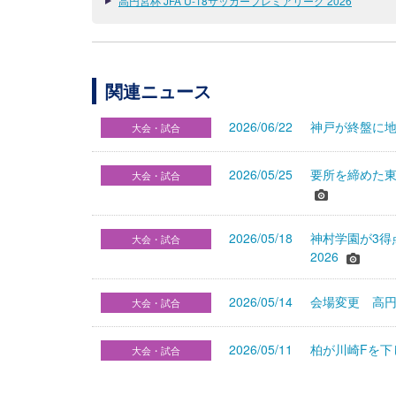
高円宮杯 JFA U-18サッカープレミアリーグ 2026
関連ニュース
2026/06/22
神戸が終盤に地力
大会・試合
2026/05/25
要所を締めた東京
大会・試合
2026/05/18
神村学園が3得
大会・試合
2026
2026/05/14
会場変更 高円宮
大会・試合
2026/05/11
柏が川崎Fを下し
大会・試合