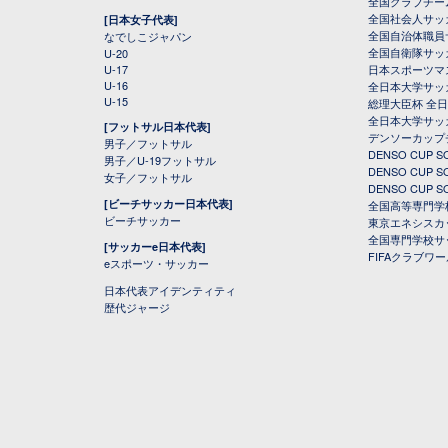
全国クラブチー
全国社会人サッ
[日本女子代表]
全国自治体職員
なでしこジャパン
全国自衛隊サッ
U-20
U-17
日本スポーツマ
U-16
全日本大学サッ
U-15
総理大臣杯 全
全日本大学サッ
[フットサル日本代表]
デンソーカップ
男子／フットサル
DENSO CUP
男子／U-19フットサル
DENSO CUP
女子／フットサル
DENSO CUP
[ビーチサッカー日本代表]
全国高等専門学
ビーチサッカー
東京エネシスカ
全国専門学校サ
[サッカーe日本代表]
FIFAクラブワ
eスポーツ・サッカー
日本代表アイデンティティ
歴代ジャージ