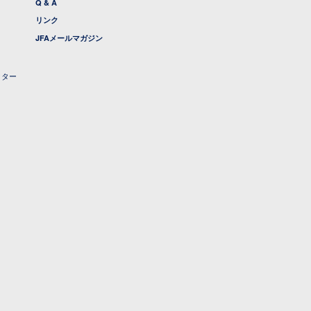
Q & A
リンク
JFAメールマガジン
クター