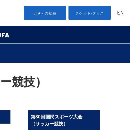
EN
JFAへの登録
チケット/グッズ
カー競技）
第80回国民スポーツ大会
（サッカー競技）