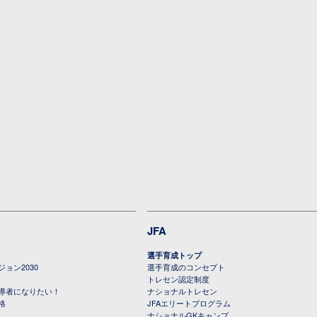
JFA
選手育成トップ
ョン2030
選手育成のコンセプト
トレセン認定制度
導者になりたい！
ナショナルトレセン
格
JFAエリートプログラム
ナショナルGKキャンプ