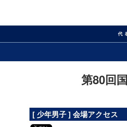
代
第80回
[ 少年男子 ] 会場アクセス