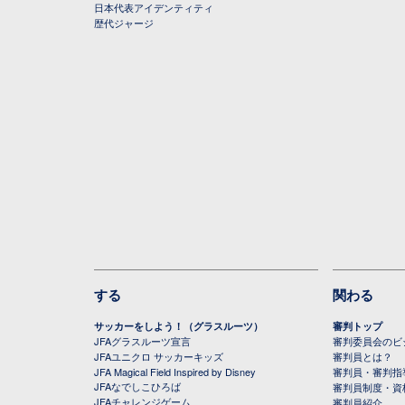
日本代表アイデンティティ
歴代ジャージ
する
関わる
サッカーをしよう！（グラスルーツ）
審判トップ
JFAグラスルーツ宣言
審判委員会のビジ
JFAユニクロ サッカーキッズ
審判員とは？
JFA Magical Field Inspired by Disney
審判員・審判指
JFAなでしこひろば
審判員制度・資
JFAチャレンジゲーム
審判員紹介