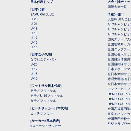
日本代表トップ
大会・試合トッ
国際大会一覧
[日本代表]
SAMURAI BLUE
[1種(一般)]
U-23
天皇杯 JFA 
U-21
AFCチャンピ
U-19
AFCチャンピオン
U-18
AFCチャンピオ
U-17
国民スポーツ大
U-16
全国地域サッカ
U-15
全国クラブチー
全国社会人サッ
[日本女子代表]
全国自治体職員
なでしこジャパン
全国自衛隊サッ
U-20
U-17
日本スポーツマ
U-16
全日本大学サッ
U-15
総理大臣杯 全
全日本大学サッ
[フットサル日本代表]
デンソーカップ
男子／フットサル
DENSO CUP
男子／U-19フットサル
DENSO CUP
女子／フットサル
DENSO CUP
[ビーチサッカー日本代表]
全国高等専門学
ビーチサッカー
東京エネシスカ
全国専門学校サ
[サッカーe日本代表]
FIFAクラブワ
eスポーツ・サッカー