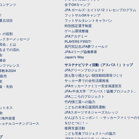
コンテンツ
女子GKキャンプ
JFA ガールズ･エイトU-12 トレセンプログラム
！
フットサルGKキャンプ
重点項目
フットサルタレントキャラバン
特別指定選手制度
ゲーム環境整備
）の役割
JFAアカデミー
レクターメッセージ
PLAYERS FIRST!
習会」とは
高円宮記念JFA夢フィールド
るまでの流れ
JFA/Jリーグ協働事業
会
Japan's Way
修会
サステナビリティ活動（アスパス！）トップ
ンファレンス
JFAグリーンプロジェクト
教本2024
誰も取り残さない競技観戦環境づくり
 販売
サッカー界での女性活躍推進
史
JFAサッカーファミリー安全保護宣言
級・失効
JFA×中央大学「アスパス！協働プロジェクト」
JFAこころのプロジェクト
竹内悌三賞への協力
こどもの未来応援国民運動
ットネス
JFAスポーツマネジャーズカレッジ
動
がんばろうニッポン！ ～サッカーファミリーの
の海外派遣
をひとつに！～
ナショナルコーチングコース
復興支援活動
こども宅食プロジェクトへの協力
プ
JFAサステナビリティレポート
（PDFファイル）