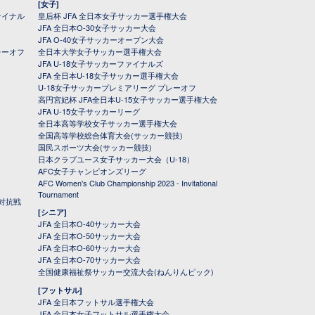
[女子]
ァイナル
皇后杯 JFA 全日本女子サッカー選手権大会
JFA 全日本O-30女子サッカー大会
JFA O-40女子サッカーオープン大会
レーオフ
全日本大学女子サッカー選手権大会
JFA U-18女子サッカーファイナルズ
JFA 全日本U-18女子サッカー選手権大会
U-18女子サッカープレミアリーグ プレーオフ
高円宮妃杯 JFA全日本U-15女子サッカー選手権大会
JFA U-15女子サッカーリーグ
全日本高等学校女子サッカー選手権大会
全国高等学校総合体育大会(サッカー競技)
国民スポーツ大会(サッカー競技)
日本クラブユース女子サッカー大会（U-18）
AFC女子チャンピオンズリーグ
AFC Women's Club Championship 2023 - Invitational
Tournament
対抗戦
[シニア]
JFA 全日本O-40サッカー大会
JFA 全日本O-50サッカー大会
JFA 全日本O-60サッカー大会
JFA 全日本O-70サッカー大会
全国健康福祉祭サッカー交流大会(ねんりんピック)
[フットサル]
JFA 全日本フットサル選手権大会
JFA 全日本女子フットサル選手権大会