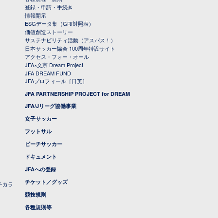
登録・申請・手続き
情報開示
ESGデータ集（GRI対照表）
価値創造ストーリー
サステナビリティ活動（アスパス！）
日本サッカー協会 100周年特設サイト
アクセス・フォー・オール
JFA×文京 Dream Project
JFA DREAM FUND
JFAプロフィール［日英］
JFA PARTNERSHIP PROJECT for DREAM
JFA/Jリーグ協働事業
女子サッカー
フットサル
ビーチサッカー
ドキュメント
JFAへの登録
チケット／グッズ
チカラ
競技規則
各種規則等