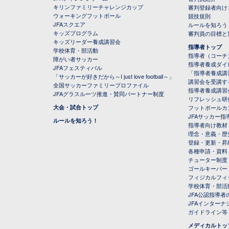
キリンファミリーチャレンジカップ
審判登録者向け
ウォーキングフットボール
競技規則
JFAスクエア
ルールを知ろう
キッズプログラム
審判員の目標と
キッズリーダー養成講習会
指導者トップ
学校体育・部活動
指導者（コーチ
障がい者サッカー
指導者養成ダイ
JFAフェスティバル
「指導者養成講
「サッカーが好きだから～I just love football～」
講習会を受講す
全国サッカーファミリープロファイル
指導者養成講習
JFAグラスルーツ推進・賛同パートナー制度
リフレッシュ研
大会・試合トップ
フットボールカ
JFAサッカー指導
ルールを知ろう！
指導者向け教材
理念・意義・歴
登録・更新・昇
各種申請・資料
チューター制度
ゴールキーパー
フィジカルフィ
学校体育・部活
JFA公認指導者
JFAインター
ガイドライン等
メディカルトッ