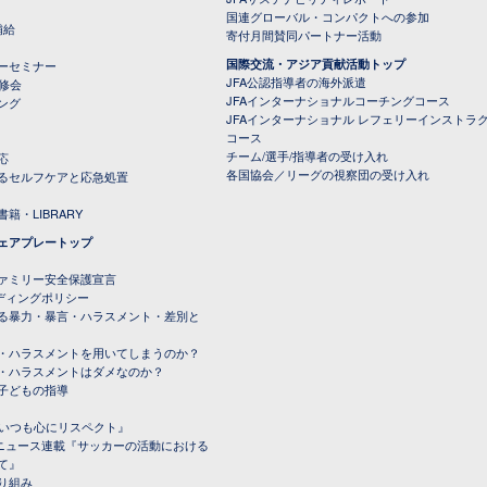
国連グローバル・コンパクトへの参加
補給
寄付月間賛同パートナー活動
国際交流・アジア貢献活動トップ
ーセミナー
JFA公認指導者の海外派遣
研修会
JFAインターナショナルコーチングコース
ング
JFAインターナショナル レフェリーインストラ
コース
チーム/選手/指導者の受け入れ
応
各国協会／リーグの視察団の受け入れ
るセルフケアと応急処置
籍・LIBRARY
ェアプレートップ
ファミリー安全保護宣言
ーディングポリシー
る暴力・暴言・ハラスメント・差別と
・ハラスメントを用いてしまうのか？
・ハラスメントはダメなのか？
子どもの指導
載『いつも心にリスペクト』
ルニュース連載『サッカーの活動における
て』
り組み