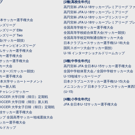
プ
[2種(高校生年代)]
高円宮杯 JFA U-18サッカープレミアリーグ フ
高円宮杯 JFA U-18サッカープレミアリーグ
高円宮杯 JFA U-18サッカープリンスリーグ
全日本サッカー選手権大会
高円宮杯 JFA U-18サッカープレミアリーグ プ
オンズリーグ
全国高等学校サッカー選手権大会
ズリーグ Elite
全国高等学校総合体育大会(サッカー競技)
ンズリーグ Two
全国高等学校定時制通信制サッカー大会
会(サッカー競技)
日本クラブユースサッカー選手権(U-18)大会
ーチャンピオンズリーグ
国民スポーツ大会(サッカー競技)
ムサッカー選手権大会
U-16 インターナショナルドリームカップ
カー選手権大会
サッカー選手権大会
[3種(中学生年代)]
カー大会
高円宮杯 JFA 全日本U-15サッカー選手権大会
スターズ(サッカー競技)
全国中学校体育大会／全国中学校サッカー大会
カー選手権大会
U-13地域サッカーリーグ
日本大学サッカートーナメント
日本クラブユースサッカー選手権(U-15)大会
カー新人戦
メニコンカップ 日本クラブユースサッカー東西
チャレンジサッカー
(U-15)
 SOCCER 大学日韓（韓日）定期戦
[4種(小学生年代)]
 SOCCER 大学日韓（韓日）新人戦
JFA 全日本U-12サッカー選手権大会
 SOCCER 大学女子日韓（韓日）定期戦
校サッカー選手権大会
ップ 全国高専サッカー地域選抜大会
ッカー選手権大会
ールドカップ