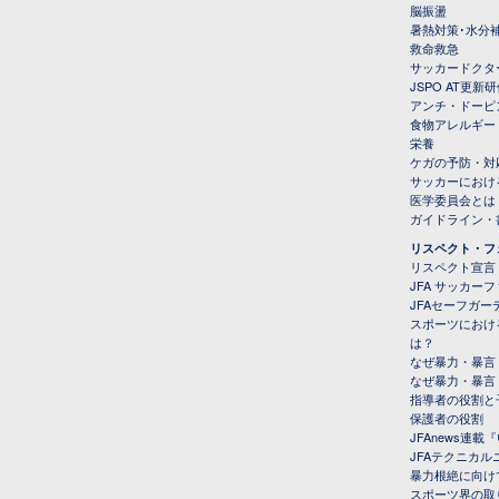
脳振盪
暑熱対策･水分
救命救急
サッカードクタ
JSPO AT更新
アンチ・ドーピ
食物アレルギー
栄養
ケガの予防・対
サッカーにおけ
医学委員会とは
ガイドライン・書
リスペクト・フ
リスペクト宣言
JFA サッカー
JFAセーフガ
スポーツにおけ
は？
なぜ暴力・暴言
なぜ暴力・暴言
指導者の役割と
保護者の役割
JFAnews連
JFAテクニカ
暴力根絶に向け
スポーツ界の取