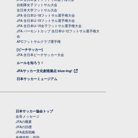
自衛隊女子フットサル大会
全日本大学フットサル大会
JFA 全日本U-18フットサル選手権大会
JFA 全日本U-15フットサル選手権大会
JFA 全日本U-15女子フットサル選手権大会
JFA バーモントカップ 全日本U-12フットサル選手権大
会
AFCフットサルクラブ選手権
[ビーチサッカー]
JFA 全日本ビーチサッカー大会
ルールを知ろう！
JFAサッカー文化創造拠点 blue-ing!
日本サッカーミュージアム
日本サッカー協会トップ
会長メッセージ
JFAの概要
JFAの目標
JFA成長戦略
各種規程・規則